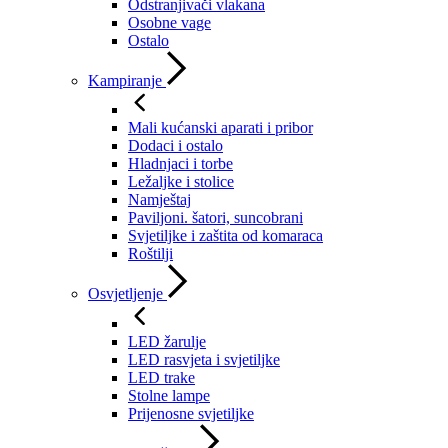
Odstranjivači vlakana
Osobne vage
Ostalo
Kampiranje
Mali kućanski aparati i pribor
Dodaci i ostalo
Hladnjaci i torbe
Ležaljke i stolice
Namještaj
Paviljoni. šatori, suncobrani
Svjetiljke i zaštita od komaraca
Roštilji
Osvjetljenje
LED žarulje
LED rasvjeta i svjetiljke
LED trake
Stolne lampe
Prijenosne svjetiljke