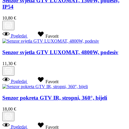
Senzor svjetla GTV LUXOMAT, 1500W, podesiv,
IP54
10,80 €
Pogledaj
Favorit
Senzor svjetla GTV LUXOMAT, 4800W, podesiv
11,30 €
Pogledaj
Favorit
Senzor pokreta GTV IR, stropni, 360°, bijeli
18,00 €
Pogledaj
Favorit