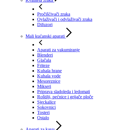
Kvaliteta zraka
Pročišćivači zraka
Ovlaživači i odvlaživači zraka
Difuzori
Mali kućanski aparati
Aparati za vakumiranje
Blenderi
Glačala
Friteze
Kuhala hrane
Kuhala vode
Mesoreznice
Mikseri
Priprava sladoleda i ledomati
Roštilji, pećnice i grijače ploče
Sjeckalice
Sokovnici
Tosteri
Ostalo
Aparati za kavu