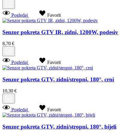
Pogledaj
Favorit
Senzor pokreta GTV IR, zidni, 1200W, podesiv
8,70 €
Pogledaj
Favorit
Senzor pokreta GTV, zidni/stropni, 180°, crni
10,30 €
Pogledaj
Favorit
Senzor pokreta GTV, zidni/stropni, 180°, bijeli