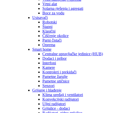
Vrtni alat
Solarna rješenja i agregati
Boce za vodu
Usisavači
Robotski
Štapni
Klasični
Čišćenje okolice
Parni čistači
Oprema
Smart home
Centralne upravljačke jedinice (HUB)
Dodaci i pribor
Interfoni
Kamere
Kontroleri i prekidači
Pametne žarulje
Pametne utičnice
Senzori
Grijanje i hlađenje
Klima uređaji i ventilatori
Konvekcijski radijatori
Uljni radijatori
Grijalice - dodaci
Radijatori, zidne grijalice