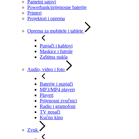
Pametni satovi
Powerbank/prijenosne baterije
Printeri
Projektori i oprema
Oprema za mobitele i tablete
Punjači i kablovi
Maskice i futrole
Zaštitna stakla
Audio, video i foto
Baterije i punjači
MP3/MP4 playeri
Playeri
Prijenosni zvučnici
Radio i gramofoni
TV nosači
Kućno kino
Zvuk