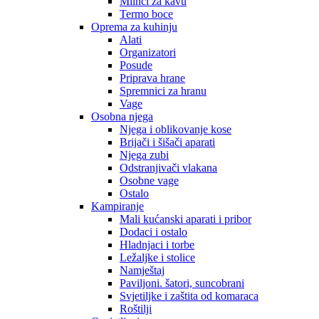
Mlinci za kavu
Termo boce
Oprema za kuhinju
Alati
Organizatori
Posude
Priprava hrane
Spremnici za hranu
Vage
Osobna njega
Njega i oblikovanje kose
Brijači i šišači aparati
Njega zubi
Odstranjivači vlakana
Osobne vage
Ostalo
Kampiranje
Mali kućanski aparati i pribor
Dodaci i ostalo
Hladnjaci i torbe
Ležaljke i stolice
Namještaj
Paviljoni. šatori, suncobrani
Svjetiljke i zaštita od komaraca
Roštilji