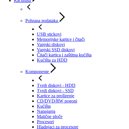
Računala
Pohrana podataka
USB stickovi
Memorijske kartice i čitači
Vanjski diskovi
Vanjski SSD diskovi
Čitači kartica i zaštitna kućišta
Kućišta za HDD
Komponente
Tvrdi diskovi - HDD
Tvrdi diskovi - SSD
Kartice za proširenje
CD/DVD/RW pogoni
Kućišta
Napajanja
Matične ploče
Procesori
Hladnjaci za procesore