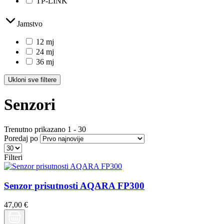
TP-LINK
Jamstvo
12 mj
24 mj
36 mj
Ukloni sve filtere
Senzori
Trenutno prikazano
1
-
30
Poredaj po
Filteri
Senzor prisutnosti AQARA FP300
47,00 €