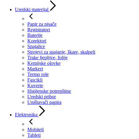
Uredski materijal
Papir za pisače
Registratori
Baterije
Korektori
Spajalice
Strojevi za spajanje, škare, skalpeli
Trake ljepljive, folije
Kemijske olovke
Markeri
Termo role
Fascikli
Kuverte
Higijenske potrepštine
Uredski pribor
Uništavači papira
Elektronika
Mobiteli
Tableti