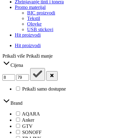
Zbrinjavanje tinti i tonera
Promo materijal
BIC proizvodi
Tekstil
Olovke
USB stickovi
Hit proizvodi
Hit proizvodi
Prikaži više
Prikaži manje
Cijena
Prikaži samo dostupne
Brand
AQARA
Anker
GTV
SONOFF