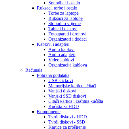
Soundbar i ostalo
Ruksaci, torbe i ostalo
Torbe za laptope
Ruksaci za laptope
Slobodno vrijeme
Tableti i diskovi
Fotoaparati i dronovi
Organizatori i dodaci
Kablovi i adapteri
Audio kablovi
Audio adapteri
Video kablovi
Organizacija kablova
Računala
Pohrana podataka
USB stickovi
Memorijske kartice i čitači
Vanjski diskovi
Vanjski SSD diskovi
Čitači kartica i zaštitna kućišta
Kućišta za HDD
Komponente
Tvrdi diskovi - HDD
Tvrdi diskovi - SSD
Kartice za proširenje