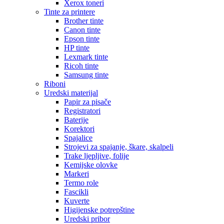
Xerox toneri
Tinte za printere
Brother tinte
Canon tinte
Epson tinte
HP tinte
Lexmark tinte
Ricoh tinte
Samsung tinte
Riboni
Uredski materijal
Papir za pisače
Registratori
Baterije
Korektori
Spajalice
Strojevi za spajanje, škare, skalpeli
Trake ljepljive, folije
Kemijske olovke
Markeri
Termo role
Fascikli
Kuverte
Higijenske potrepštine
Uredski pribor