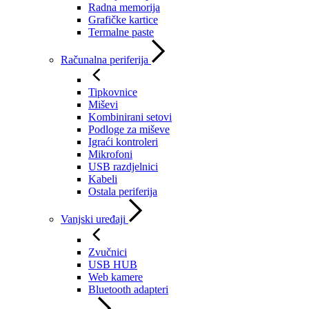
Radna memorija
Grafičke kartice
Termalne paste
Računalna periferija
Tipkovnice
Miševi
Kombinirani setovi
Podloge za miševe
Igraći kontroleri
Mikrofoni
USB razdjelnici
Kabeli
Ostala periferija
Vanjski uređaji
Zvučnici
USB HUB
Web kamere
Bluetooth adapteri