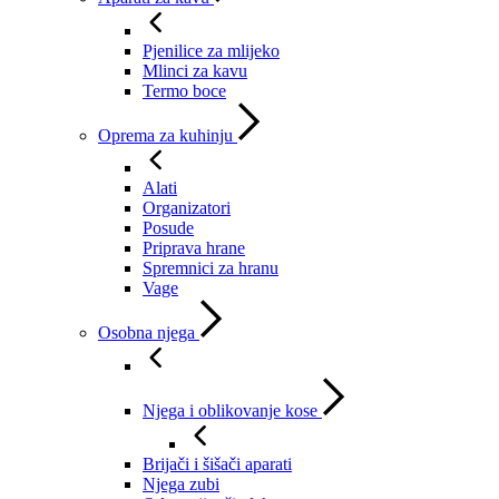
Pjenilice za mlijeko
Mlinci za kavu
Termo boce
Oprema za kuhinju
Alati
Organizatori
Posude
Priprava hrane
Spremnici za hranu
Vage
Osobna njega
Njega i oblikovanje kose
Brijači i šišači aparati
Njega zubi