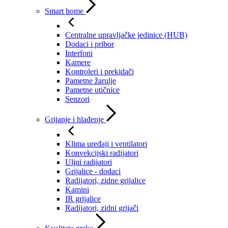
Smart home
Centralne upravljačke jedinice (HUB)
Dodaci i pribor
Interfoni
Kamere
Kontroleri i prekidači
Pametne žarulje
Pametne utičnice
Senzori
Grijanje i hlađenje
Klima uređaji i ventilatori
Konvekcijski radijatori
Uljni radijatori
Grijalice - dodaci
Radijatori, zidne grijalice
Kamini
IR grijalice
Radijatori, zidni grijači