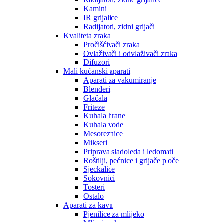
Kamini
IR grijalice
Radijatori, zidni grijači
Kvaliteta zraka
Pročišćivači zraka
Ovlaživači i odvlaživači zraka
Difuzori
Mali kućanski aparati
Aparati za vakumiranje
Blenderi
Glačala
Friteze
Kuhala hrane
Kuhala vode
Mesoreznice
Mikseri
Priprava sladoleda i ledomati
Roštilji, pećnice i grijače ploče
Sjeckalice
Sokovnici
Tosteri
Ostalo
Aparati za kavu
Pjenilice za mlijeko