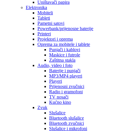
Uništavači papira
Elektronika
Mobiteli
Tableti
Pametni satovi
Powerbank/prijenosne baterije
Printeri
Projektori i oprema
Oprema za mobitele i tablete
Punjači i kablovi
Maskice i futrole
Zaštitna stakla
Audio, video i foto
Baterije i punjači
MP3/MP4 playeri
Playeri
Prijenosni zvučnici
Radio i gramofoni
TV nosači
Kućno kino
Zvuk
Slušalice
Bluetooth slušalice
Bluetooth zvučnici
Slušalice i mikrofoni