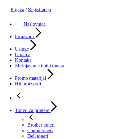
Prijava
/
Registracija
Naslovnica
Proizvodi
Usluge
O nama
Kontakt
Zbrinjavanje tinti i tonera
Promo materijal
Hit proizvodi
Toneri za printere
Brother toneri
Canon toneri
Dell toneri