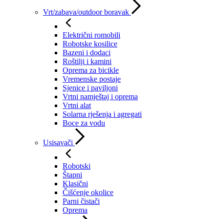
Vrt/zabava/outdoor boravak
Električni romobili
Robotske kosilice
Bazeni i dodaci
Roštilji i kamini
Oprema za bicikle
Vremenske postaje
Sjenice i paviljoni
Vrtni namještaj i oprema
Vrtni alat
Solarna rješenja i agregati
Boce za vodu
Usisavači
Robotski
Štapni
Klasični
Čišćenje okolice
Parni čistači
Oprema