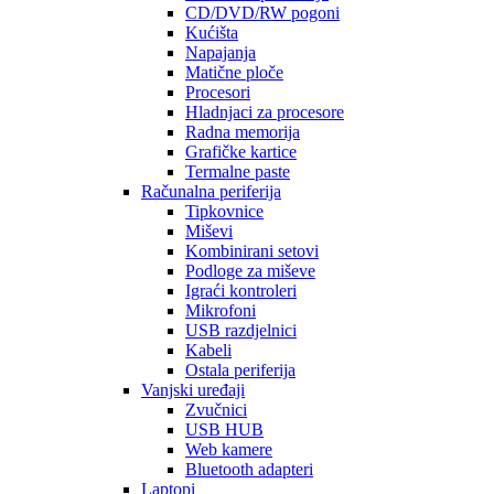
CD/DVD/RW pogoni
Kućišta
Napajanja
Matične ploče
Procesori
Hladnjaci za procesore
Radna memorija
Grafičke kartice
Termalne paste
Računalna periferija
Tipkovnice
Miševi
Kombinirani setovi
Podloge za miševe
Igraći kontroleri
Mikrofoni
USB razdjelnici
Kabeli
Ostala periferija
Vanjski uređaji
Zvučnici
USB HUB
Web kamere
Bluetooth adapteri
Laptopi