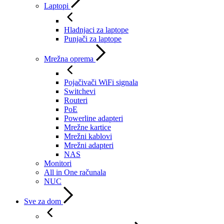
Laptopi
Hladnjaci za laptope
Punjači za laptope
Mrežna oprema
Pojačivači WiFi signala
Switchevi
Routeri
PoE
Powerline adapteri
Mrežne kartice
Mrežni kablovi
Mrežni adapteri
NAS
Monitori
All in One računala
NUC
Sve za dom