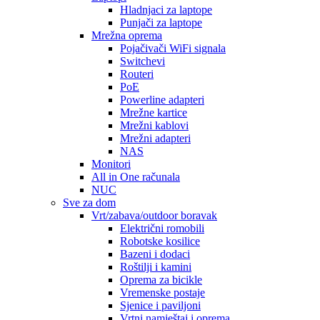
Hladnjaci za laptope
Punjači za laptope
Mrežna oprema
Pojačivači WiFi signala
Switchevi
Routeri
PoE
Powerline adapteri
Mrežne kartice
Mrežni kablovi
Mrežni adapteri
NAS
Monitori
All in One računala
NUC
Sve za dom
Vrt/zabava/outdoor boravak
Električni romobili
Robotske kosilice
Bazeni i dodaci
Roštilji i kamini
Oprema za bicikle
Vremenske postaje
Sjenice i paviljoni
Vrtni namještaj i oprema