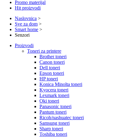
Promo materijal
Hit proizvodi
Naslovnica
>
Sve za dom
>
Smart home
>
Senzori
Proizvodi
Toneri za printere
Brother toneri
Canon toneri
Dell toneri
Epson toneri
HP toneri
Konica Minolta toneri
Kyocera toneri
Lexmark toneri
Oki toneri
Panasonic toneri
Pantum toneri
Ricoh/nashuatec toneri
Samsung toneri
Sharp toneri
Toshiba toneri