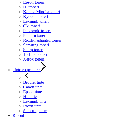
Epson toneri
HP toneri
Konica Minolta toneri
Kyocera toneri
Lexmark toneri
Oki toneri
Panasonic toneri
Pantum toneri
Ricoh/nashuatec toneri
Samsung toneri
Sharp toneri
Toshiba toneri
Xerox toneri
Tinte za printere
Brother tinte
Canon tinte
Epson tinte
HP tinte
Lexmark tinte
Ricoh tinte
Samsung tinte
Riboni