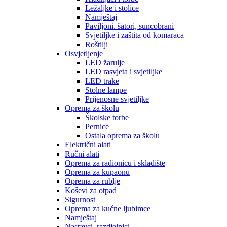
Ležaljke i stolice
Namještaj
Paviljoni. šatori, suncobrani
Svjetiljke i zaštita od komaraca
Roštilji
Osvjetljenje
LED žarulje
LED rasvjeta i svjetiljke
LED trake
Stolne lampe
Prijenosne svjetiljke
Oprema za školu
Školske torbe
Pernice
Ostala oprema za školu
Električni alati
Ručni alati
Oprema za radionicu i skladište
Oprema za kupaonu
Oprema za rublje
Koševi za otpad
Sigurnost
Oprema za kućne ljubimce
Namještaj
Nastavci, razdjelnici