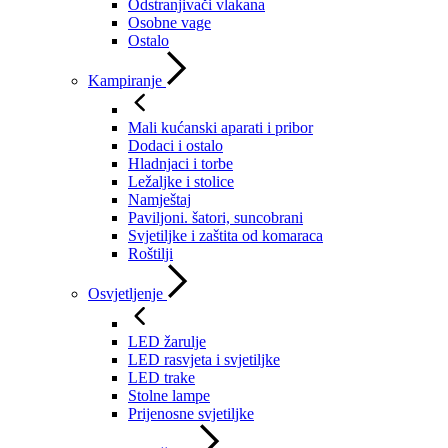
Odstranjivači vlakana
Osobne vage
Ostalo
Kampiranje
Mali kućanski aparati i pribor
Dodaci i ostalo
Hladnjaci i torbe
Ležaljke i stolice
Namještaj
Paviljoni. šatori, suncobrani
Svjetiljke i zaštita od komaraca
Roštilji
Osvjetljenje
LED žarulje
LED rasvjeta i svjetiljke
LED trake
Stolne lampe
Prijenosne svjetiljke