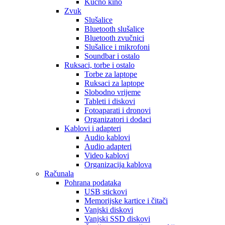
Kućno kino
Zvuk
Slušalice
Bluetooth slušalice
Bluetooth zvučnici
Slušalice i mikrofoni
Soundbar i ostalo
Ruksaci, torbe i ostalo
Torbe za laptope
Ruksaci za laptope
Slobodno vrijeme
Tableti i diskovi
Fotoaparati i dronovi
Organizatori i dodaci
Kablovi i adapteri
Audio kablovi
Audio adapteri
Video kablovi
Organizacija kablova
Računala
Pohrana podataka
USB stickovi
Memorijske kartice i čitači
Vanjski diskovi
Vanjski SSD diskovi