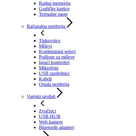
Radna memorija
Grafičke kartice
Termalne paste
Računalna periferija
Tipkovnice
Miševi
Kombinirani setovi
Podloge za miševe
Igraći kontroleri
Mikrofoni
USB razdjelnici
Kabeli
Ostala periferija
Vanjski uređaji
Zvučnici
USB HUB
Web kamere
Bluetooth adapteri