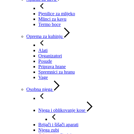
Pjenilice za mlijeko
Mlinci za kavu
Termo boce
Oprema za kuhinju
Alati
Organizatori
Posude
Priprava hrane
Spremnici za hranu
Vage
Osobna njega
Njega i oblikovanje kose
Brijači i šišači aparati
Njega zubi