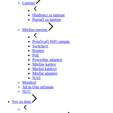
Laptopi
Hladnjaci za laptope
Punjači za laptope
Mrežna oprema
Pojačivači WiFi signala
Switchevi
Routeri
PoE
Powerline adapteri
Mrežne kartice
Mrežni kablovi
Mrežni adapteri
NAS
Monitori
All in One računala
NUC
Sve za dom