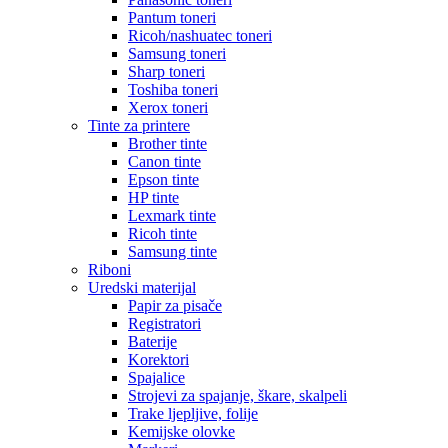
Pantum toneri
Ricoh/nashuatec toneri
Samsung toneri
Sharp toneri
Toshiba toneri
Xerox toneri
Tinte za printere
Brother tinte
Canon tinte
Epson tinte
HP tinte
Lexmark tinte
Ricoh tinte
Samsung tinte
Riboni
Uredski materijal
Papir za pisače
Registratori
Baterije
Korektori
Spajalice
Strojevi za spajanje, škare, skalpeli
Trake ljepljive, folije
Kemijske olovke