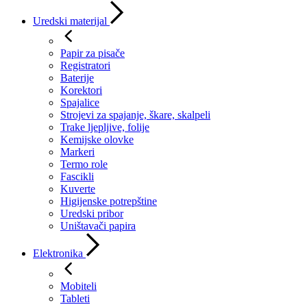
Uredski materijal
Papir za pisače
Registratori
Baterije
Korektori
Spajalice
Strojevi za spajanje, škare, skalpeli
Trake ljepljive, folije
Kemijske olovke
Markeri
Termo role
Fascikli
Kuverte
Higijenske potrepštine
Uredski pribor
Uništavači papira
Elektronika
Mobiteli
Tableti