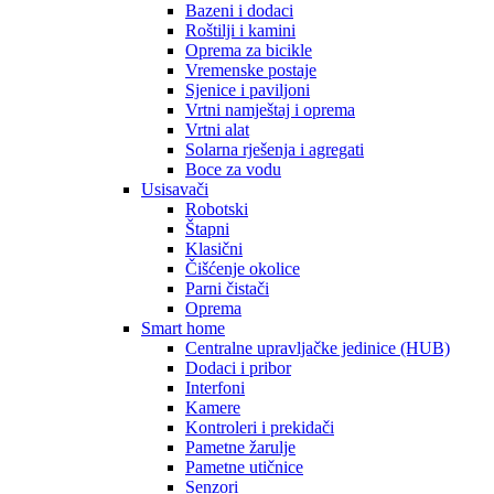
Bazeni i dodaci
Roštilji i kamini
Oprema za bicikle
Vremenske postaje
Sjenice i paviljoni
Vrtni namještaj i oprema
Vrtni alat
Solarna rješenja i agregati
Boce za vodu
Usisavači
Robotski
Štapni
Klasični
Čišćenje okolice
Parni čistači
Oprema
Smart home
Centralne upravljačke jedinice (HUB)
Dodaci i pribor
Interfoni
Kamere
Kontroleri i prekidači
Pametne žarulje
Pametne utičnice
Senzori