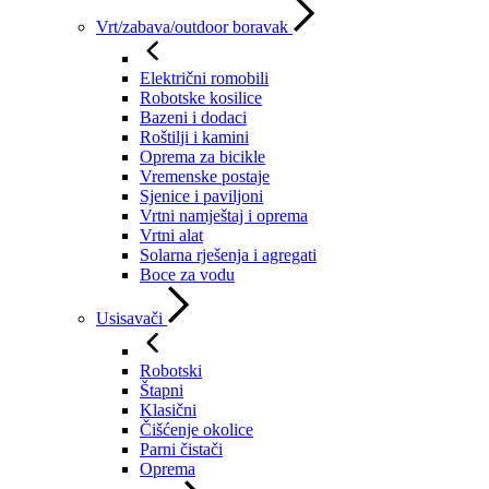
Vrt/zabava/outdoor boravak
Električni romobili
Robotske kosilice
Bazeni i dodaci
Roštilji i kamini
Oprema za bicikle
Vremenske postaje
Sjenice i paviljoni
Vrtni namještaj i oprema
Vrtni alat
Solarna rješenja i agregati
Boce za vodu
Usisavači
Robotski
Štapni
Klasični
Čišćenje okolice
Parni čistači
Oprema