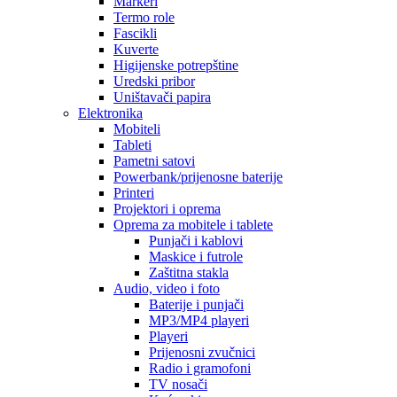
Markeri
Termo role
Fascikli
Kuverte
Higijenske potrepštine
Uredski pribor
Uništavači papira
Elektronika
Mobiteli
Tableti
Pametni satovi
Powerbank/prijenosne baterije
Printeri
Projektori i oprema
Oprema za mobitele i tablete
Punjači i kablovi
Maskice i futrole
Zaštitna stakla
Audio, video i foto
Baterije i punjači
MP3/MP4 playeri
Playeri
Prijenosni zvučnici
Radio i gramofoni
TV nosači