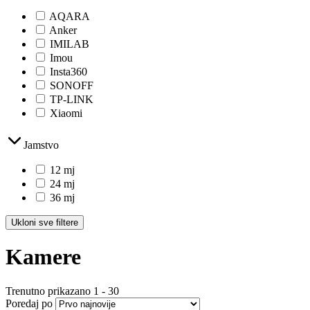
AQARA
Anker
IMILAB
Imou
Insta360
SONOFF
TP-LINK
Xiaomi
Jamstvo
12 mj
24 mj
36 mj
Ukloni sve filtere
Kamere
Trenutno prikazano
1
-
30
Poredaj po