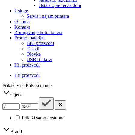
Ostala oprema za dom
Usluge
Servis i najam printera
O nama
Kontakt
Zbrinjavanje tinti i tonera
Promo materijal
BIC proizvodi
Tekstil
Olovke
USB stickovi
Hit proizvodi
Hit proizvodi
Prikaži više
Prikaži manje
Cijena
Prikaži samo dostupne
Brand