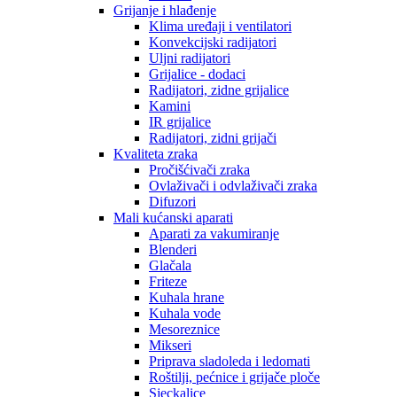
Grijanje i hlađenje
Klima uređaji i ventilatori
Konvekcijski radijatori
Uljni radijatori
Grijalice - dodaci
Radijatori, zidne grijalice
Kamini
IR grijalice
Radijatori, zidni grijači
Kvaliteta zraka
Pročišćivači zraka
Ovlaživači i odvlaživači zraka
Difuzori
Mali kućanski aparati
Aparati za vakumiranje
Blenderi
Glačala
Friteze
Kuhala hrane
Kuhala vode
Mesoreznice
Mikseri
Priprava sladoleda i ledomati
Roštilji, pećnice i grijače ploče
Sjeckalice