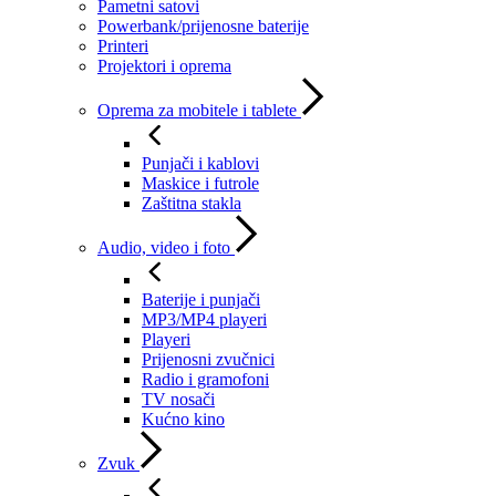
Pametni satovi
Powerbank/prijenosne baterije
Printeri
Projektori i oprema
Oprema za mobitele i tablete
Punjači i kablovi
Maskice i futrole
Zaštitna stakla
Audio, video i foto
Baterije i punjači
MP3/MP4 playeri
Playeri
Prijenosni zvučnici
Radio i gramofoni
TV nosači
Kućno kino
Zvuk