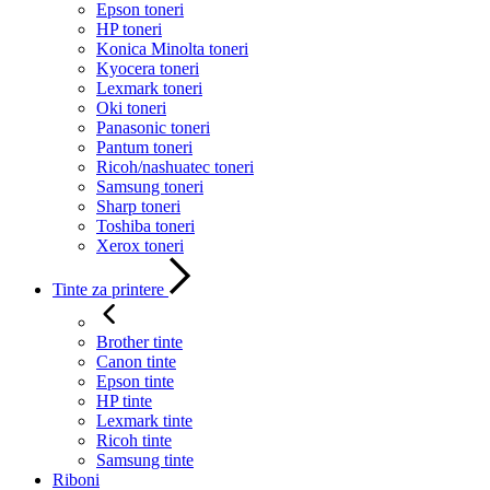
Epson toneri
HP toneri
Konica Minolta toneri
Kyocera toneri
Lexmark toneri
Oki toneri
Panasonic toneri
Pantum toneri
Ricoh/nashuatec toneri
Samsung toneri
Sharp toneri
Toshiba toneri
Xerox toneri
Tinte za printere
Brother tinte
Canon tinte
Epson tinte
HP tinte
Lexmark tinte
Ricoh tinte
Samsung tinte
Riboni