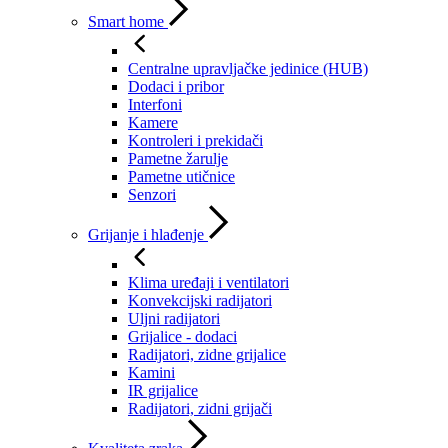
Smart home
Centralne upravljačke jedinice (HUB)
Dodaci i pribor
Interfoni
Kamere
Kontroleri i prekidači
Pametne žarulje
Pametne utičnice
Senzori
Grijanje i hlađenje
Klima uređaji i ventilatori
Konvekcijski radijatori
Uljni radijatori
Grijalice - dodaci
Radijatori, zidne grijalice
Kamini
IR grijalice
Radijatori, zidni grijači