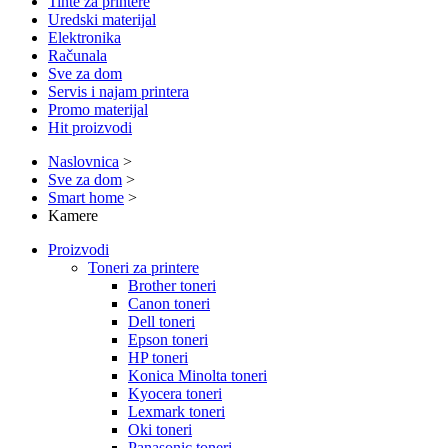
Tinte za printere
Uredski materijal
Elektronika
Računala
Sve za dom
Servis i najam printera
Promo materijal
Hit proizvodi
Naslovnica
>
Sve za dom
>
Smart home
>
Kamere
Proizvodi
Toneri za printere
Brother toneri
Canon toneri
Dell toneri
Epson toneri
HP toneri
Konica Minolta toneri
Kyocera toneri
Lexmark toneri
Oki toneri
Panasonic toneri