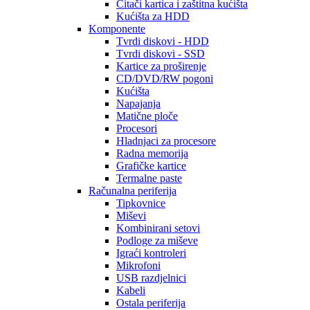
Čitači kartica i zaštitna kućišta
Kućišta za HDD
Komponente
Tvrdi diskovi - HDD
Tvrdi diskovi - SSD
Kartice za proširenje
CD/DVD/RW pogoni
Kućišta
Napajanja
Matične ploče
Procesori
Hladnjaci za procesore
Radna memorija
Grafičke kartice
Termalne paste
Računalna periferija
Tipkovnice
Miševi
Kombinirani setovi
Podloge za miševe
Igraći kontroleri
Mikrofoni
USB razdjelnici
Kabeli
Ostala periferija