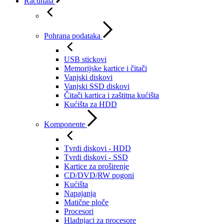
Računala
Pohrana podataka
USB stickovi
Memorijske kartice i čitači
Vanjski diskovi
Vanjski SSD diskovi
Čitači kartica i zaštitna kućišta
Kućišta za HDD
Komponente
Tvrdi diskovi - HDD
Tvrdi diskovi - SSD
Kartice za proširenje
CD/DVD/RW pogoni
Kućišta
Napajanja
Matične ploče
Procesori
Hladnjaci za procesore