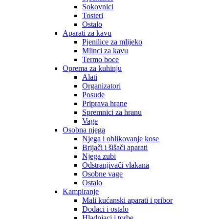
Sokovnici
Tosteri
Ostalo
Aparati za kavu
Pjenilice za mlijeko
Mlinci za kavu
Termo boce
Oprema za kuhinju
Alati
Organizatori
Posude
Priprava hrane
Spremnici za hranu
Vage
Osobna njega
Njega i oblikovanje kose
Brijači i šišači aparati
Njega zubi
Odstranjivači vlakana
Osobne vage
Ostalo
Kampiranje
Mali kućanski aparati i pribor
Dodaci i ostalo
Hladnjaci i torbe