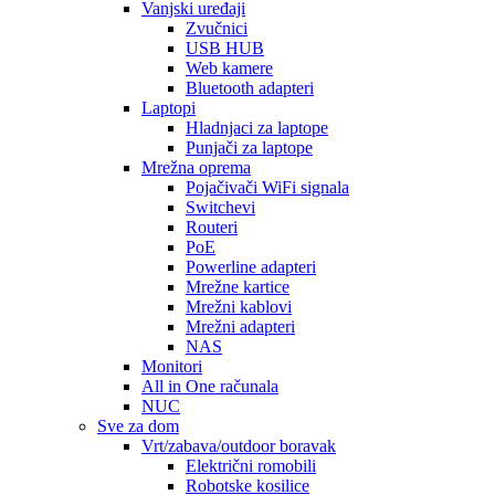
Vanjski uređaji
Zvučnici
USB HUB
Web kamere
Bluetooth adapteri
Laptopi
Hladnjaci za laptope
Punjači za laptope
Mrežna oprema
Pojačivači WiFi signala
Switchevi
Routeri
PoE
Powerline adapteri
Mrežne kartice
Mrežni kablovi
Mrežni adapteri
NAS
Monitori
All in One računala
NUC
Sve za dom
Vrt/zabava/outdoor boravak
Električni romobili
Robotske kosilice