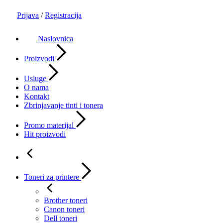
Prijava
/
Registracija
Naslovnica
Proizvodi
Usluge
O nama
Kontakt
Zbrinjavanje tinti i tonera
Promo materijal
Hit proizvodi
Toneri za printere
Brother toneri
Canon toneri
Dell toneri