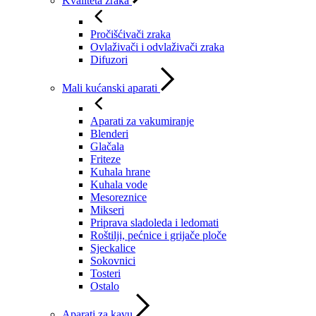
Kvaliteta zraka
Pročišćivači zraka
Ovlaživači i odvlaživači zraka
Difuzori
Mali kućanski aparati
Aparati za vakumiranje
Blenderi
Glačala
Friteze
Kuhala hrane
Kuhala vode
Mesoreznice
Mikseri
Priprava sladoleda i ledomati
Roštilji, pećnice i grijače ploče
Sjeckalice
Sokovnici
Tosteri
Ostalo
Aparati za kavu