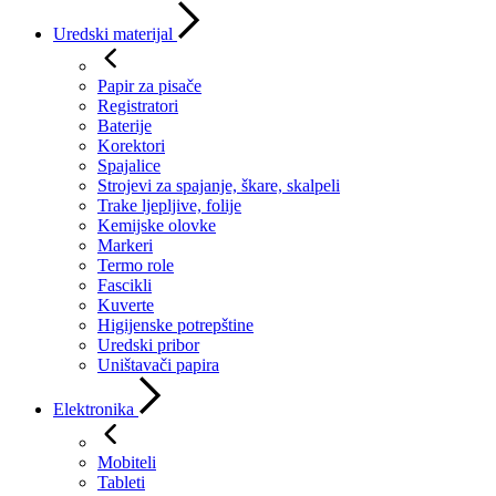
Uredski materijal
Papir za pisače
Registratori
Baterije
Korektori
Spajalice
Strojevi za spajanje, škare, skalpeli
Trake ljepljive, folije
Kemijske olovke
Markeri
Termo role
Fascikli
Kuverte
Higijenske potrepštine
Uredski pribor
Uništavači papira
Elektronika
Mobiteli
Tableti