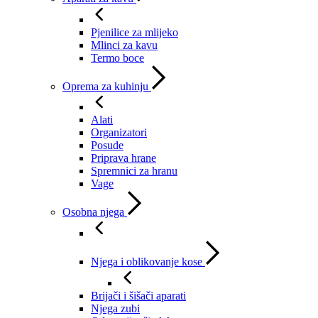
Pjenilice za mlijeko
Mlinci za kavu
Termo boce
Oprema za kuhinju
Alati
Organizatori
Posude
Priprava hrane
Spremnici za hranu
Vage
Osobna njega
Njega i oblikovanje kose
Brijači i šišači aparati
Njega zubi