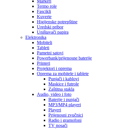
Markeri
Termo role
Fascikli
Kuverte
Higijenske potrepštine
Uredski pribor
Uništavači papira
Elektronika
Mobiteli
Tableti
Pametni satovi
Powerbank/prijenosne baterije
Printeri
Projektori i oprema
Oprema za mobitele i tablete
Punjači i kablovi
Maskice i futrole
Zaštitna stakla
Audio, video i foto
Baterije i punjači
MP3/MP4 playeri
Playeri
Prijenosni zvučnici
Radio i gramofoni
TV nosači