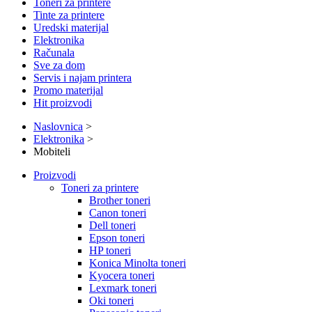
Toneri za printere
Tinte za printere
Uredski materijal
Elektronika
Računala
Sve za dom
Servis i najam printera
Promo materijal
Hit proizvodi
Naslovnica
>
Elektronika
>
Mobiteli
Proizvodi
Toneri za printere
Brother toneri
Canon toneri
Dell toneri
Epson toneri
HP toneri
Konica Minolta toneri
Kyocera toneri
Lexmark toneri
Oki toneri