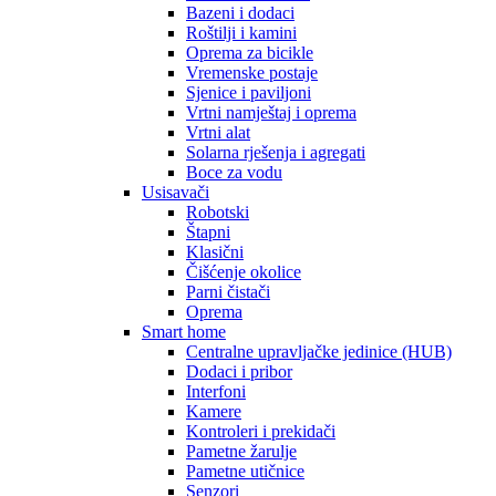
Bazeni i dodaci
Roštilji i kamini
Oprema za bicikle
Vremenske postaje
Sjenice i paviljoni
Vrtni namještaj i oprema
Vrtni alat
Solarna rješenja i agregati
Boce za vodu
Usisavači
Robotski
Štapni
Klasični
Čišćenje okolice
Parni čistači
Oprema
Smart home
Centralne upravljačke jedinice (HUB)
Dodaci i pribor
Interfoni
Kamere
Kontroleri i prekidači
Pametne žarulje
Pametne utičnice
Senzori