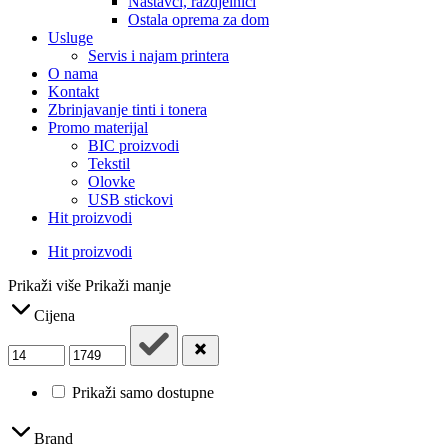
Nastavci, razdjelnici
Ostala oprema za dom
Usluge
Servis i najam printera
O nama
Kontakt
Zbrinjavanje tinti i tonera
Promo materijal
BIC proizvodi
Tekstil
Olovke
USB stickovi
Hit proizvodi
Hit proizvodi
Prikaži više
Prikaži manje
Cijena
Prikaži samo dostupne
Brand