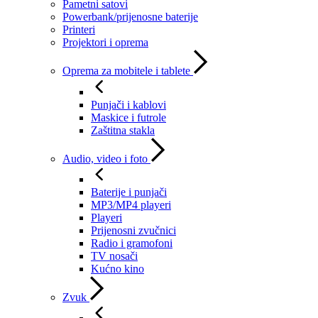
Pametni satovi
Powerbank/prijenosne baterije
Printeri
Projektori i oprema
Oprema za mobitele i tablete
Punjači i kablovi
Maskice i futrole
Zaštitna stakla
Audio, video i foto
Baterije i punjači
MP3/MP4 playeri
Playeri
Prijenosni zvučnici
Radio i gramofoni
TV nosači
Kućno kino
Zvuk