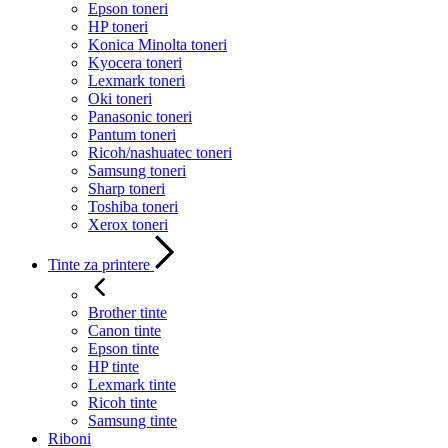
Epson toneri
HP toneri
Konica Minolta toneri
Kyocera toneri
Lexmark toneri
Oki toneri
Panasonic toneri
Pantum toneri
Ricoh/nashuatec toneri
Samsung toneri
Sharp toneri
Toshiba toneri
Xerox toneri
Tinte za printere
Brother tinte
Canon tinte
Epson tinte
HP tinte
Lexmark tinte
Ricoh tinte
Samsung tinte
Riboni