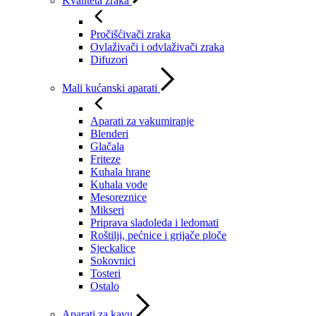
Kvaliteta zraka
Pročišćivači zraka
Ovlaživači i odvlaživači zraka
Difuzori
Mali kućanski aparati
Aparati za vakumiranje
Blenderi
Glačala
Friteze
Kuhala hrane
Kuhala vode
Mesoreznice
Mikseri
Priprava sladoleda i ledomati
Roštilji, pećnice i grijače ploče
Sjeckalice
Sokovnici
Tosteri
Ostalo
Aparati za kavu