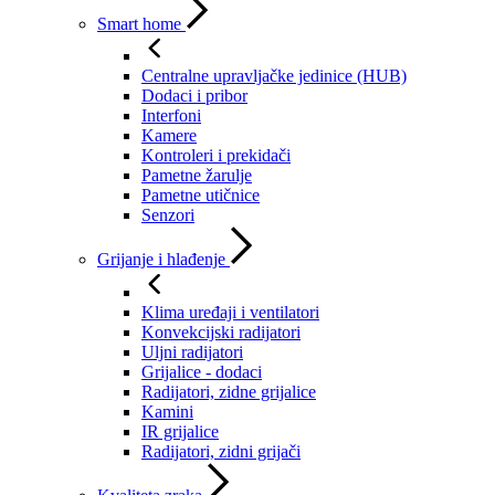
Smart home
Centralne upravljačke jedinice (HUB)
Dodaci i pribor
Interfoni
Kamere
Kontroleri i prekidači
Pametne žarulje
Pametne utičnice
Senzori
Grijanje i hlađenje
Klima uređaji i ventilatori
Konvekcijski radijatori
Uljni radijatori
Grijalice - dodaci
Radijatori, zidne grijalice
Kamini
IR grijalice
Radijatori, zidni grijači