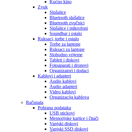
Kućno kino
Zvuk
Slušalice
Bluetooth slušalice
Bluetooth zvučnici
Slušalice i mikrofoni
Soundbar i ostalo
Ruksaci, torbe i ostalo
Torbe za laptope
Ruksaci za laptope
Slobodno vrijeme
Tableti i diskovi
Fotoaparati i dronovi
Organizatori i dodaci
Kablovi i adapteri
Audio kablovi
Audio adapteri
Video kablovi
Organizacija kablova
Računala
Pohrana podataka
USB stickovi
Memorijske kartice i čitači
Vanjski diskovi
Vanjski SSD diskovi