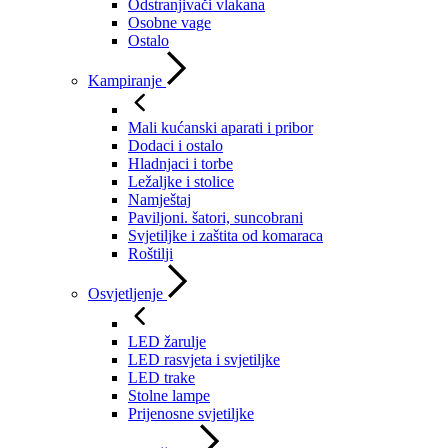
Odstranjivači vlakana
Osobne vage
Ostalo
Kampiranje
Mali kućanski aparati i pribor
Dodaci i ostalo
Hladnjaci i torbe
Ležaljke i stolice
Namještaj
Paviljoni. šatori, suncobrani
Svjetiljke i zaštita od komaraca
Roštilji
Osvjetljenje
LED žarulje
LED rasvjeta i svjetiljke
LED trake
Stolne lampe
Prijenosne svjetiljke