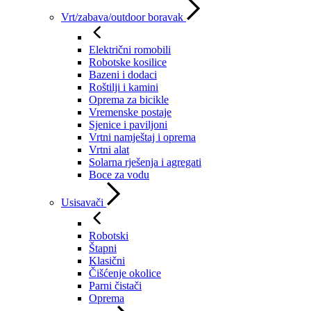
Vrt/zabava/outdoor boravak
Električni romobili
Robotske kosilice
Bazeni i dodaci
Roštilji i kamini
Oprema za bicikle
Vremenske postaje
Sjenice i paviljoni
Vrtni namještaj i oprema
Vrtni alat
Solarna rješenja i agregati
Boce za vodu
Usisavači
Robotski
Štapni
Klasični
Čišćenje okolice
Parni čistači
Oprema