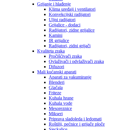
Grijanje i hlađenje
Klima uređaji i ventilatori
Konvekcijski radijatori
Uljni radijatori
Grijalice - dodaci
Radijatori, zidne grijalice
Kamini
IR grijalice
Radijatori, zidni grijači
Kvaliteta zraka
Pročišćivači zraka
Ovlaživači i odvlaživači zraka
Difuzori
Mali kućanski aparati
Aparati za vakumiranje
Blenderi
Glačala
Friteze
Kuhala hrane
Kuhala vode
Mesoreznice
Mikseri
Priprava sladoleda i ledomati
Roštilji, pećnice i grijače ploče
Sjeckalice