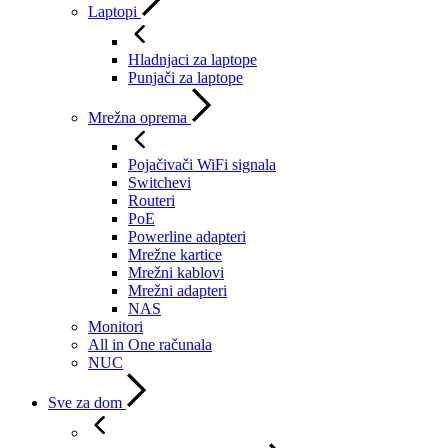
Laptopi
Hladnjaci za laptope
Punjači za laptope
Mrežna oprema
Pojačivači WiFi signala
Switchevi
Routeri
PoE
Powerline adapteri
Mrežne kartice
Mrežni kablovi
Mrežni adapteri
NAS
Monitori
All in One računala
NUC
Sve za dom