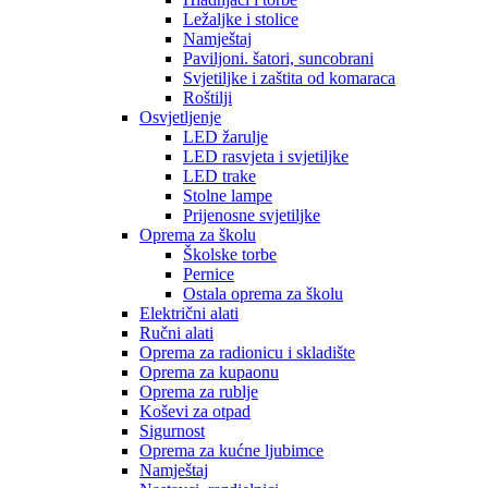
Ležaljke i stolice
Namještaj
Paviljoni. šatori, suncobrani
Svjetiljke i zaštita od komaraca
Roštilji
Osvjetljenje
LED žarulje
LED rasvjeta i svjetiljke
LED trake
Stolne lampe
Prijenosne svjetiljke
Oprema za školu
Školske torbe
Pernice
Ostala oprema za školu
Električni alati
Ručni alati
Oprema za radionicu i skladište
Oprema za kupaonu
Oprema za rublje
Koševi za otpad
Sigurnost
Oprema za kućne ljubimce
Namještaj