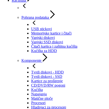
Računala
Pohrana podataka
USB stickovi
Memorijske kartice i čitači
Vanjski diskovi
Vanjski SSD diskovi
Čitači kartica i zaštitna kućišta
Kućišta za HDD
Komponente
Tvrdi diskovi - HDD
Tvrdi diskovi - SSD
Kartice za proširenje
CD/DVD/RW pogoni
Kućišta
Napajanja
Matične ploče
Procesori
Hladnjaci za procesore