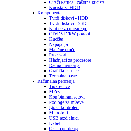
Čitači kartica i zaštitna kućišta
Kućišta za HDD
Komponente
Tvrdi diskovi - HDD
Tvrdi diskovi - SSD
Kartice za proširenje
CD/DVD/RW pogoni
Kućišta
Napajanja
Matične ploče
Procesori
Hladnjaci za procesore
Radna memorija
Grafičke kartice
Termalne paste
Računalna periferija
Tipkovnice
Miševi
Kombinirani setovi
Podloge za miševe
Igraći kontroleri
Mikrofoni
USB razdjelnici
Kabeli
Ostala periferija