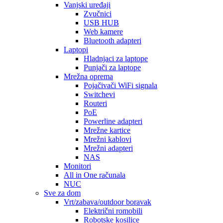
Vanjski uređaji
Zvučnici
USB HUB
Web kamere
Bluetooth adapteri
Laptopi
Hladnjaci za laptope
Punjači za laptope
Mrežna oprema
Pojačivači WiFi signala
Switchevi
Routeri
PoE
Powerline adapteri
Mrežne kartice
Mrežni kablovi
Mrežni adapteri
NAS
Monitori
All in One računala
NUC
Sve za dom
Vrt/zabava/outdoor boravak
Električni romobili
Robotske kosilice