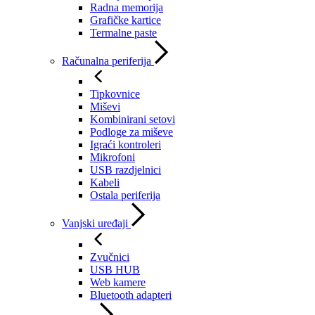
Radna memorija
Grafičke kartice
Termalne paste
Računalna periferija
Tipkovnice
Miševi
Kombinirani setovi
Podloge za miševe
Igraći kontroleri
Mikrofoni
USB razdjelnici
Kabeli
Ostala periferija
Vanjski uređaji
Zvučnici
USB HUB
Web kamere
Bluetooth adapteri