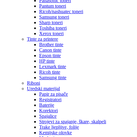
Panasonic toneri
Pantum toneri
Ricoh/nashuatec toneri
Samsung toneri
Sharp toneri
Toshiba toneri
Xerox toneri
Tinte za printere
Brother tinte
Canon tinte
Epson tinte
HP tinte
Lexmark tinte
Ricoh tinte
Samsung tinte
Riboni
Uredski materijal
Papir za pisače
Registratori
Baterije
Korektori
Spajalice
Strojevi za spajanje, škare, skalpeli
Trake ljepljive, folije
Kemijske olovke