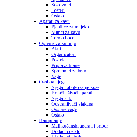
Sokovnici
Tosteri
Ostalo
Aparati za kavu
Pjenilice za mlijeko
Mlinci za kavu
Termo boce
Oprema za kuhinju
Alati
Organizatori
Posude
Priprava hrane
Spremnici za hranu
Vage
Osobna njega
Njega i oblikovanje kose
Brijači i šišači aparati
Njega zubi
Odstranjivači vlakana
Osobne vage
Ostalo
Kampiranje
Mali kućanski aparati i pribor
Dodaci i ostalo
Hladnjaci i torbe