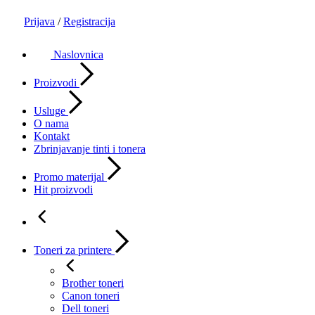
Prijava
/
Registracija
Naslovnica
Proizvodi
Usluge
O nama
Kontakt
Zbrinjavanje tinti i tonera
Promo materijal
Hit proizvodi
Toneri za printere
Brother toneri
Canon toneri
Dell toneri