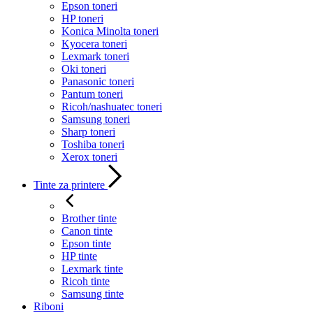
Epson toneri
HP toneri
Konica Minolta toneri
Kyocera toneri
Lexmark toneri
Oki toneri
Panasonic toneri
Pantum toneri
Ricoh/nashuatec toneri
Samsung toneri
Sharp toneri
Toshiba toneri
Xerox toneri
Tinte za printere
Brother tinte
Canon tinte
Epson tinte
HP tinte
Lexmark tinte
Ricoh tinte
Samsung tinte
Riboni