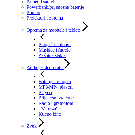
Pametni satovi
Powerbank/prijenosne baterije
Printeri
Projektori i oprema
Oprema za mobitele i tablete
Punjači i kablovi
Maskice i futrole
Zaštitna stakla
Audio, video i foto
Baterije i punjači
MP3/MP4 playeri
Playeri
Prijenosni zvučnici
Radio i gramofoni
TV nosači
Kućno kino
Zvuk