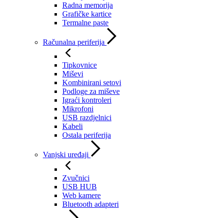
Radna memorija
Grafičke kartice
Termalne paste
Računalna periferija
Tipkovnice
Miševi
Kombinirani setovi
Podloge za miševe
Igraći kontroleri
Mikrofoni
USB razdjelnici
Kabeli
Ostala periferija
Vanjski uređaji
Zvučnici
USB HUB
Web kamere
Bluetooth adapteri