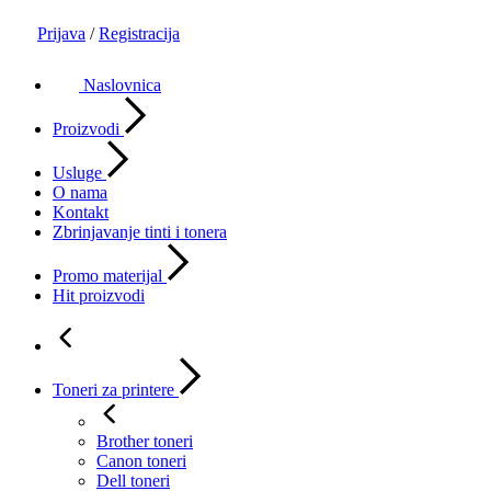
Prijava
/
Registracija
Naslovnica
Proizvodi
Usluge
O nama
Kontakt
Zbrinjavanje tinti i tonera
Promo materijal
Hit proizvodi
Toneri za printere
Brother toneri
Canon toneri
Dell toneri