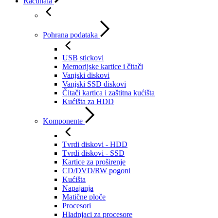
Računala
Pohrana podataka
USB stickovi
Memorijske kartice i čitači
Vanjski diskovi
Vanjski SSD diskovi
Čitači kartica i zaštitna kućišta
Kućišta za HDD
Komponente
Tvrdi diskovi - HDD
Tvrdi diskovi - SSD
Kartice za proširenje
CD/DVD/RW pogoni
Kućišta
Napajanja
Matične ploče
Procesori
Hladnjaci za procesore