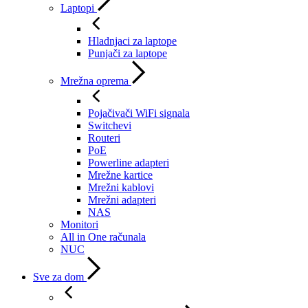
Laptopi
Hladnjaci za laptope
Punjači za laptope
Mrežna oprema
Pojačivači WiFi signala
Switchevi
Routeri
PoE
Powerline adapteri
Mrežne kartice
Mrežni kablovi
Mrežni adapteri
NAS
Monitori
All in One računala
NUC
Sve za dom