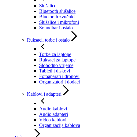
Slušalice
Bluetooth slušalice
Bluetooth zvučnici
Slušalice i mikrofoni
Soundbar i ostalo
Ruksaci, torbe i ostalo
Torbe za laptope
Ruksaci za laptope
Slobodno vrijeme
Tableti i diskovi
Fotoaparati i dronovi
Organizatori i dodaci
Kablovi i adapteri
Audio kablovi
Audio adapteri
Video kablovi
Organizacija kablova