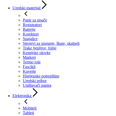
Uredski materijal
Papir za pisače
Registratori
Baterije
Korektori
Spajalice
Strojevi za spajanje, škare, skalpeli
Trake ljepljive, folije
Kemijske olovke
Markeri
Termo role
Fascikli
Kuverte
Higijenske potrepštine
Uredski pribor
Uništavači papira
Elektronika
Mobiteli
Tableti