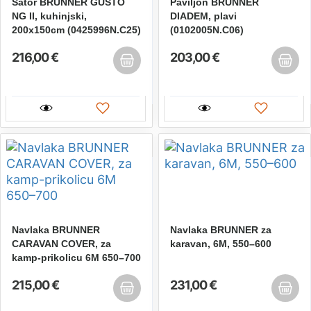
Šator BRUNNER GUSTO
Paviljon BRUNNER
NG II, kuhinjski,
DIADEM, plavi
200x150cm (0425996N.C25)
(0102005N.C06)
216,00 €
203,00 €
Navlaka BRUNNER
Navlaka BRUNNER za
CARAVAN COVER, za
karavan, 6M, 550–600
kamp-prikolicu 6M 650–700
215,00 €
231,00 €