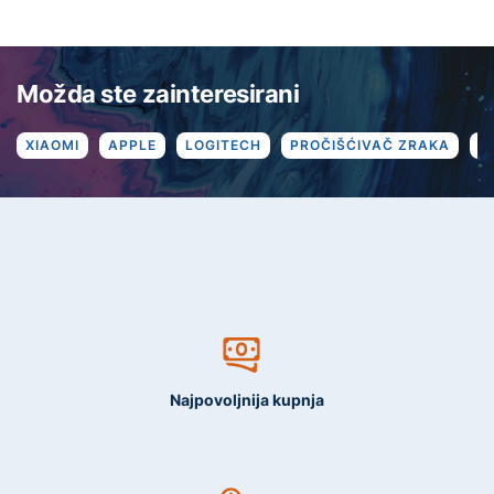
Možda ste zainteresirani
XIAOMI
APPLE
LOGITECH
PROČIŠĆIVAČ ZRAKA
R
Najpovoljnija kupnja