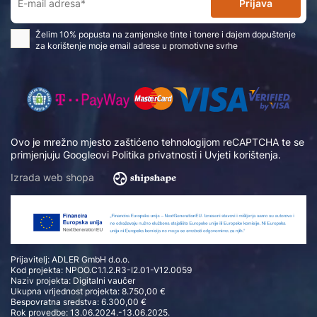
Prijava
Želim 10% popusta na zamjenske tinte i tonere i dajem dopuštenje
za korištenje moje email adrese u promotivne svrhe
Ovo je mrežno mjesto zaštićeno tehnologijom reCAPTCHA te se
primjenjuju Googleovi
Politika privatnosti
i
Uvjeti korištenja
.
Izrada web shopa
Prijavitelj: ADLER GmbH d.o.o.
Kod projekta: NPOO.C1.1.2.R3-I2.01-V12.0059
Naziv projekta: Digitalni vaučer
Ukupna vrijednost projekta: 8.750,00 €
Bespovratna sredstva: 6.300,00 €
Rok provedbe: 13.06.2024.-13.06.2025.