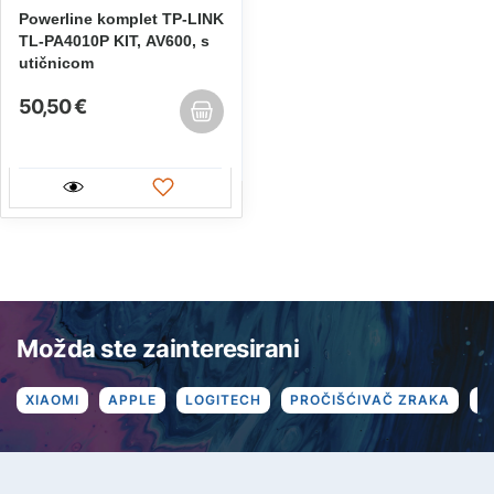
Powerline komplet TP-LINK
TL-PA4010P KIT, AV600, s
utičnicom
50,50 €
Možda ste zainteresirani
XIAOMI
APPLE
LOGITECH
PROČIŠĆIVAČ ZRAKA
R