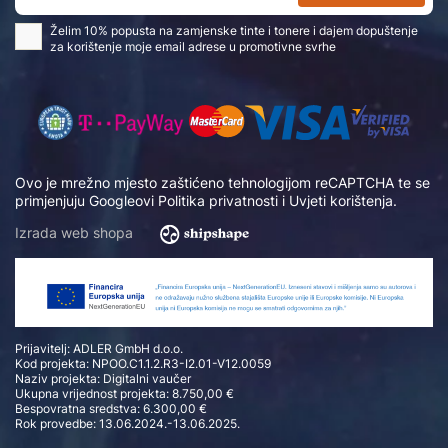
Želim 10% popusta na zamjenske tinte i tonere i dajem dopuštenje
za korištenje moje email adrese u promotivne svrhe
Ovo je mrežno mjesto zaštićeno tehnologijom reCAPTCHA te se
primjenjuju Googleovi
Politika privatnosti
i
Uvjeti korištenja
.
Izrada web shopa
Prijavitelj: ADLER GmbH d.o.o.
Kod projekta: NPOO.C1.1.2.R3-I2.01-V12.0059
Naziv projekta: Digitalni vaučer
Ukupna vrijednost projekta: 8.750,00 €
Bespovratna sredstva: 6.300,00 €
Rok provedbe: 13.06.2024.-13.06.2025.