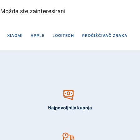
Možda ste zainteresirani
XIAOMI
APPLE
LOGITECH
PROČIŠĆIVAČ ZRAKA
R
Najpovoljnija kupnja