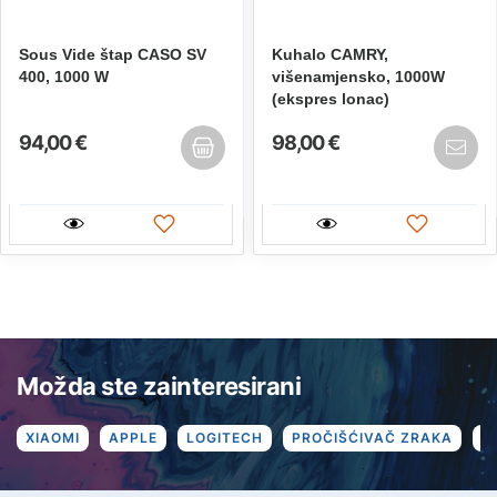
Sous Vide štap CASO SV
Kuhalo CAMRY,
400, 1000 W
višenamjensko, 1000W
(ekspres lonac)
94,00 €
98,00 €
Možda ste zainteresirani
XIAOMI
APPLE
LOGITECH
PROČIŠĆIVAČ ZRAKA
R