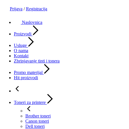
Prijava
/
Registracija
Naslovnica
Proizvodi
Usluge
O nama
Kontakt
Zbrinjavanje tinti i tonera
Promo materijal
Hit proizvodi
Toneri za printere
Brother toneri
Canon toneri
Dell toneri