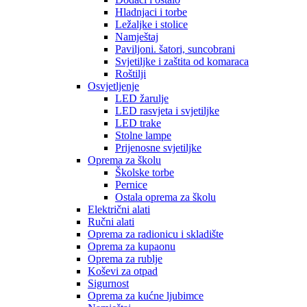
Hladnjaci i torbe
Ležaljke i stolice
Namještaj
Paviljoni. šatori, suncobrani
Svjetiljke i zaštita od komaraca
Roštilji
Osvjetljenje
LED žarulje
LED rasvjeta i svjetiljke
LED trake
Stolne lampe
Prijenosne svjetiljke
Oprema za školu
Školske torbe
Pernice
Ostala oprema za školu
Električni alati
Ručni alati
Oprema za radionicu i skladište
Oprema za kupaonu
Oprema za rublje
Koševi za otpad
Sigurnost
Oprema za kućne ljubimce