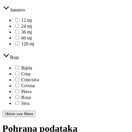
Jamstvo
12 mj
24 mj
36 mj
60 mj
120 mj
Boja
Bijela
Crna
Crno/siva
Crvena
Plava
Roza
Siva
Ukloni sve filtere
Pohrana podataka