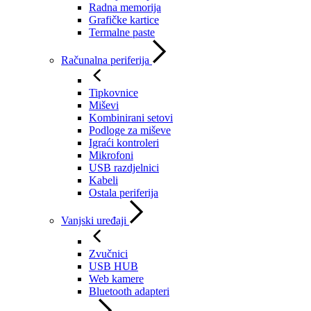
Radna memorija
Grafičke kartice
Termalne paste
Računalna periferija
Tipkovnice
Miševi
Kombinirani setovi
Podloge za miševe
Igraći kontroleri
Mikrofoni
USB razdjelnici
Kabeli
Ostala periferija
Vanjski uređaji
Zvučnici
USB HUB
Web kamere
Bluetooth adapteri