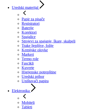
Uredski materijal
Papir za pisače
Registratori
Baterije
Korektori
Spajalice
Strojevi za spajanje, škare, skalpeli
Trake ljepljive, folije
Kemijske olovke
Markeri
Termo role
Fascikli
Kuverte
Higijenske potrepštine
Uredski pribor
Uništavači papira
Elektronika
Mobiteli
Tableti