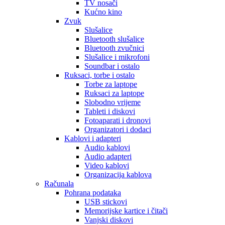
TV nosači
Kućno kino
Zvuk
Slušalice
Bluetooth slušalice
Bluetooth zvučnici
Slušalice i mikrofoni
Soundbar i ostalo
Ruksaci, torbe i ostalo
Torbe za laptope
Ruksaci za laptope
Slobodno vrijeme
Tableti i diskovi
Fotoaparati i dronovi
Organizatori i dodaci
Kablovi i adapteri
Audio kablovi
Audio adapteri
Video kablovi
Organizacija kablova
Računala
Pohrana podataka
USB stickovi
Memorijske kartice i čitači
Vanjski diskovi