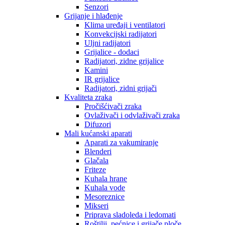
Senzori
Grijanje i hlađenje
Klima uređaji i ventilatori
Konvekcijski radijatori
Uljni radijatori
Grijalice - dodaci
Radijatori, zidne grijalice
Kamini
IR grijalice
Radijatori, zidni grijači
Kvaliteta zraka
Pročišćivači zraka
Ovlaživači i odvlaživači zraka
Difuzori
Mali kućanski aparati
Aparati za vakumiranje
Blenderi
Glačala
Friteze
Kuhala hrane
Kuhala vode
Mesoreznice
Mikseri
Priprava sladoleda i ledomati
Roštilji, pećnice i grijače ploče