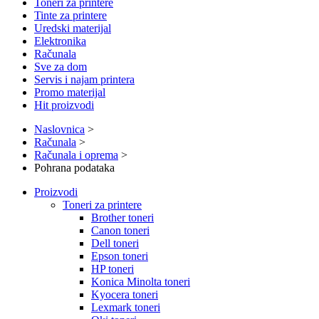
Toneri za printere
Tinte za printere
Uredski materijal
Elektronika
Računala
Sve za dom
Servis i najam printera
Promo materijal
Hit proizvodi
Naslovnica
>
Računala
>
Računala i oprema
>
Pohrana podataka
Proizvodi
Toneri za printere
Brother toneri
Canon toneri
Dell toneri
Epson toneri
HP toneri
Konica Minolta toneri
Kyocera toneri
Lexmark toneri