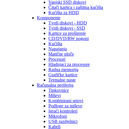
Vanjski SSD diskovi
Čitači kartica i zaštitna kućišta
Kućišta za HDD
Komponente
Tvrdi diskovi - HDD
Tvrdi diskovi - SSD
Kartice za proširenje
CD/DVD/RW pogoni
Kućišta
Napajanja
Matične ploče
Procesori
Hladnjaci za procesore
Radna memorija
Grafičke kartice
Termalne paste
Računalna periferija
Tipkovnice
Miševi
Kombinirani setovi
Podloge za miševe
Igraći kontroleri
Mikrofoni
USB razdjelnici
Kabeli