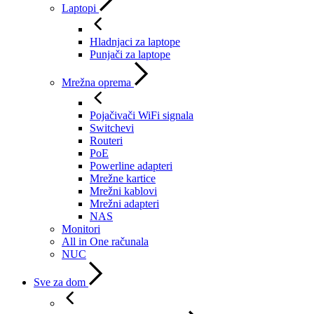
Laptopi
Hladnjaci za laptope
Punjači za laptope
Mrežna oprema
Pojačivači WiFi signala
Switchevi
Routeri
PoE
Powerline adapteri
Mrežne kartice
Mrežni kablovi
Mrežni adapteri
NAS
Monitori
All in One računala
NUC
Sve za dom