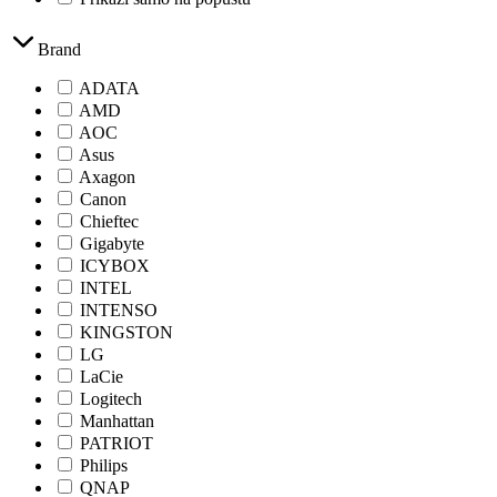
Brand
ADATA
AMD
AOC
Asus
Axagon
Canon
Chieftec
Gigabyte
ICYBOX
INTEL
INTENSO
KINGSTON
LG
LaCie
Logitech
Manhattan
PATRIOT
Philips
QNAP