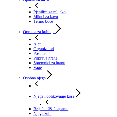
Pjenilice za mlijeko
Mlinci za kavu
Termo boce
Oprema za kuhinju
Alati
Organizatori
Posude
Priprava hrane
Spremnici za hranu
Vage
Osobna njega
Njega i oblikovanje kose
Brijači i šišači aparati
Njega zubi