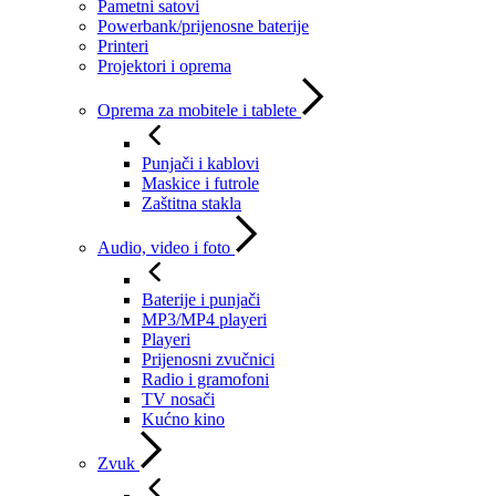
Pametni satovi
Powerbank/prijenosne baterije
Printeri
Projektori i oprema
Oprema za mobitele i tablete
Punjači i kablovi
Maskice i futrole
Zaštitna stakla
Audio, video i foto
Baterije i punjači
MP3/MP4 playeri
Playeri
Prijenosni zvučnici
Radio i gramofoni
TV nosači
Kućno kino
Zvuk