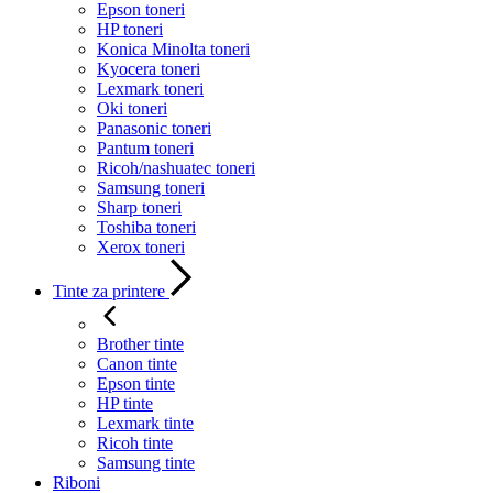
Epson toneri
HP toneri
Konica Minolta toneri
Kyocera toneri
Lexmark toneri
Oki toneri
Panasonic toneri
Pantum toneri
Ricoh/nashuatec toneri
Samsung toneri
Sharp toneri
Toshiba toneri
Xerox toneri
Tinte za printere
Brother tinte
Canon tinte
Epson tinte
HP tinte
Lexmark tinte
Ricoh tinte
Samsung tinte
Riboni