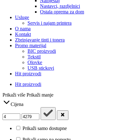
Namještaj
Nastavci, razdjelnici
Ostala oprema za dom
Usluge
Servis i najam printera
O nama
Kontakt
Zbrinjavanje tinti i tonera
Promo materijal
BIC proizvodi
Tekstil
Olovke
USB stickovi
Hit proizvodi
Hit proizvodi
Prikaži više
Prikaži manje
Cijena
Prikaži samo dostupne
Prikaži samo na popustu