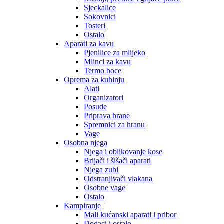
Sjeckalice
Sokovnici
Tosteri
Ostalo
Aparati za kavu
Pjenilice za mlijeko
Mlinci za kavu
Termo boce
Oprema za kuhinju
Alati
Organizatori
Posude
Priprava hrane
Spremnici za hranu
Vage
Osobna njega
Njega i oblikovanje kose
Brijači i šišači aparati
Njega zubi
Odstranjivači vlakana
Osobne vage
Ostalo
Kampiranje
Mali kućanski aparati i pribor
Dodaci i ostalo