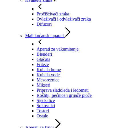
Kvaliteta zraka
Pročišćivači zraka
Ovlaživači i odvlaživači zraka
Difuzori
Mali kućanski aparati
Aparati za vakumiranje
Blenderi
Glačala
Friteze
Kuhala hrane
Kuhala vode
Mesoreznice
Mikseri
Priprava sladoleda i ledomati
Roštilji, pećnice i grijače ploče
Sjeckalice
Sokovnici
Tosteri
Ostalo
Aparati za kavu