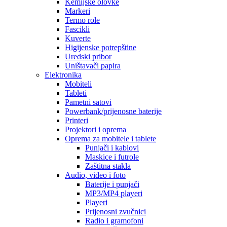
Kemijske olovke
Markeri
Termo role
Fascikli
Kuverte
Higijenske potrepštine
Uredski pribor
Uništavači papira
Elektronika
Mobiteli
Tableti
Pametni satovi
Powerbank/prijenosne baterije
Printeri
Projektori i oprema
Oprema za mobitele i tablete
Punjači i kablovi
Maskice i futrole
Zaštitna stakla
Audio, video i foto
Baterije i punjači
MP3/MP4 playeri
Playeri
Prijenosni zvučnici
Radio i gramofoni