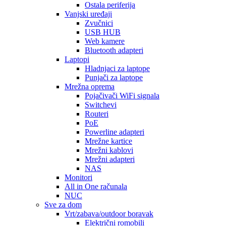
Ostala periferija
Vanjski uređaji
Zvučnici
USB HUB
Web kamere
Bluetooth adapteri
Laptopi
Hladnjaci za laptope
Punjači za laptope
Mrežna oprema
Pojačivači WiFi signala
Switchevi
Routeri
PoE
Powerline adapteri
Mrežne kartice
Mrežni kablovi
Mrežni adapteri
NAS
Monitori
All in One računala
NUC
Sve za dom
Vrt/zabava/outdoor boravak
Električni romobili