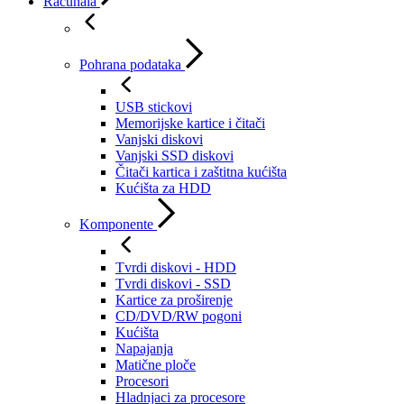
Računala
Pohrana podataka
USB stickovi
Memorijske kartice i čitači
Vanjski diskovi
Vanjski SSD diskovi
Čitači kartica i zaštitna kućišta
Kućišta za HDD
Komponente
Tvrdi diskovi - HDD
Tvrdi diskovi - SSD
Kartice za proširenje
CD/DVD/RW pogoni
Kućišta
Napajanja
Matične ploče
Procesori
Hladnjaci za procesore