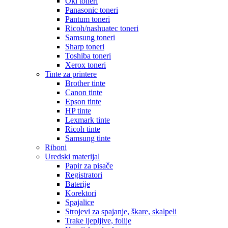
Oki toneri
Panasonic toneri
Pantum toneri
Ricoh/nashuatec toneri
Samsung toneri
Sharp toneri
Toshiba toneri
Xerox toneri
Tinte za printere
Brother tinte
Canon tinte
Epson tinte
HP tinte
Lexmark tinte
Ricoh tinte
Samsung tinte
Riboni
Uredski materijal
Papir za pisače
Registratori
Baterije
Korektori
Spajalice
Strojevi za spajanje, škare, skalpeli
Trake ljepljive, folije