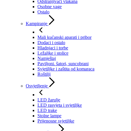
Odstranjivači vlakana
Osobne vage
Ostalo
Kampiranje
Mali kućanski aparati i pribor
Dodaci i ostalo
Hladnjaci i torbe
Ležaljke i stolice
Namještaj
Paviljoni. šatori, suncobrani
Svjetiljke i zaštita od komaraca
Roštilji
Osvjetljenje
LED žarulje
LED rasvjeta i svjetiljke
LED trake
Stolne lampe
Prijenosne svjetiljke