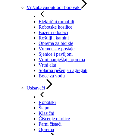
Vrt/zabava/outdoor boravak
Električni romobili
Robotske kosilice
Bazeni i dodaci
Roštilji i kamini
Oprema za bicikle
Vremenske postaje
Sjenice i paviljoni
Vrtni namještaj i oprema
Vrtni alat
Solarna rješenja i agregati
Boce za vodu
Usisavači
Robotski
Štapni
Klasični
Čišćenje okolice
Parni čistači
Oprema