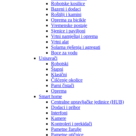
Robotske kosilice
Bazeni i dodaci
Roštilji i kamini
Oprema za bicikle
Vremenske postaje
Sjenice i paviljoni
Vrtni namještaj i oprema
Vrtni alat
Solarna rješenja i agregati
Boce za vodu
Usisavači
Robotski
Štapni
Klasični
Čišćenje okolice
Parni čistači
Oprema
Smart home
Centralne upravljačke jedinice (HUB)
Dodaci i pribor
Interfoni
Kamere
Kontroleri i prekidači
Pametne žarulje
Pametne utičnice