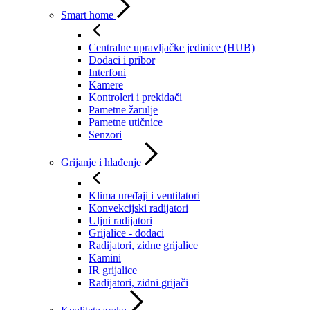
Smart home
Centralne upravljačke jedinice (HUB)
Dodaci i pribor
Interfoni
Kamere
Kontroleri i prekidači
Pametne žarulje
Pametne utičnice
Senzori
Grijanje i hlađenje
Klima uređaji i ventilatori
Konvekcijski radijatori
Uljni radijatori
Grijalice - dodaci
Radijatori, zidne grijalice
Kamini
IR grijalice
Radijatori, zidni grijači