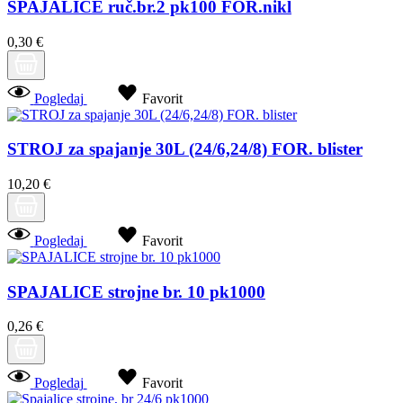
SPAJALICE ruč.br.2 pk100 FOR.nikl
0,30 €
Pogledaj
Favorit
STROJ za spajanje 30L (24/6,24/8) FOR. blister
10,20 €
Pogledaj
Favorit
SPAJALICE strojne br. 10 pk1000
0,26 €
Pogledaj
Favorit