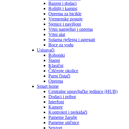
Bazeni i dodaci
Roštilji i kamini
Oprema za bicikle
Vremenske postaje
Sjenice i paviljoni
Vrtni namještaj i oprema
Vrtni alat
Solarna rješenja i agregati
Boce za vodu
Usisavači
Robotski
Štapni
Klasični
Čišćenje okolice
Parni čistači
Oprema
Smart home
Centralne upravljačke jedinice (HUB)
Dodaci i pribor
Interfoni
Kamere
Kontroleri i prekidači
Pametne žarulje
Pametne utičnice
Senzori