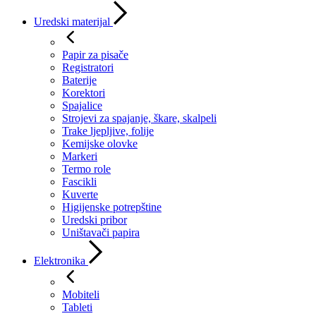
Uredski materijal
Papir za pisače
Registratori
Baterije
Korektori
Spajalice
Strojevi za spajanje, škare, skalpeli
Trake ljepljive, folije
Kemijske olovke
Markeri
Termo role
Fascikli
Kuverte
Higijenske potrepštine
Uredski pribor
Uništavači papira
Elektronika
Mobiteli
Tableti