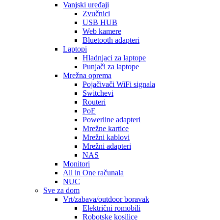
Vanjski uređaji
Zvučnici
USB HUB
Web kamere
Bluetooth adapteri
Laptopi
Hladnjaci za laptope
Punjači za laptope
Mrežna oprema
Pojačivači WiFi signala
Switchevi
Routeri
PoE
Powerline adapteri
Mrežne kartice
Mrežni kablovi
Mrežni adapteri
NAS
Monitori
All in One računala
NUC
Sve za dom
Vrt/zabava/outdoor boravak
Električni romobili
Robotske kosilice