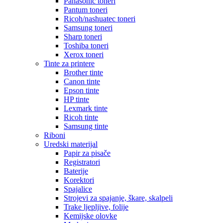
Panasonic toneri
Pantum toneri
Ricoh/nashuatec toneri
Samsung toneri
Sharp toneri
Toshiba toneri
Xerox toneri
Tinte za printere
Brother tinte
Canon tinte
Epson tinte
HP tinte
Lexmark tinte
Ricoh tinte
Samsung tinte
Riboni
Uredski materijal
Papir za pisače
Registratori
Baterije
Korektori
Spajalice
Strojevi za spajanje, škare, skalpeli
Trake ljepljive, folije
Kemijske olovke