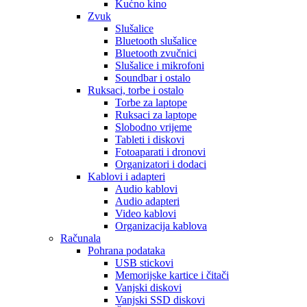
Kućno kino
Zvuk
Slušalice
Bluetooth slušalice
Bluetooth zvučnici
Slušalice i mikrofoni
Soundbar i ostalo
Ruksaci, torbe i ostalo
Torbe za laptope
Ruksaci za laptope
Slobodno vrijeme
Tableti i diskovi
Fotoaparati i dronovi
Organizatori i dodaci
Kablovi i adapteri
Audio kablovi
Audio adapteri
Video kablovi
Organizacija kablova
Računala
Pohrana podataka
USB stickovi
Memorijske kartice i čitači
Vanjski diskovi
Vanjski SSD diskovi