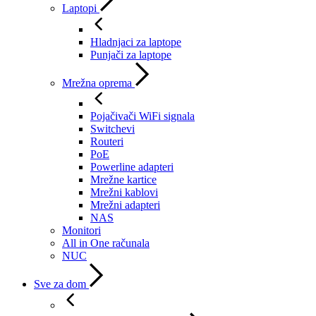
Laptopi
Hladnjaci za laptope
Punjači za laptope
Mrežna oprema
Pojačivači WiFi signala
Switchevi
Routeri
PoE
Powerline adapteri
Mrežne kartice
Mrežni kablovi
Mrežni adapteri
NAS
Monitori
All in One računala
NUC
Sve za dom