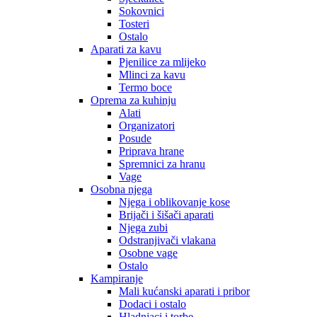
Sokovnici
Tosteri
Ostalo
Aparati za kavu
Pjenilice za mlijeko
Mlinci za kavu
Termo boce
Oprema za kuhinju
Alati
Organizatori
Posude
Priprava hrane
Spremnici za hranu
Vage
Osobna njega
Njega i oblikovanje kose
Brijači i šišači aparati
Njega zubi
Odstranjivači vlakana
Osobne vage
Ostalo
Kampiranje
Mali kućanski aparati i pribor
Dodaci i ostalo
Hladnjaci i torbe