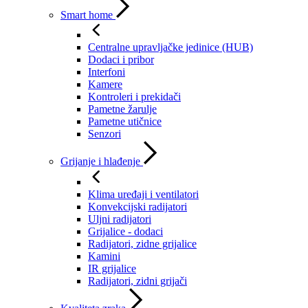
Smart home
Centralne upravljačke jedinice (HUB)
Dodaci i pribor
Interfoni
Kamere
Kontroleri i prekidači
Pametne žarulje
Pametne utičnice
Senzori
Grijanje i hlađenje
Klima uređaji i ventilatori
Konvekcijski radijatori
Uljni radijatori
Grijalice - dodaci
Radijatori, zidne grijalice
Kamini
IR grijalice
Radijatori, zidni grijači