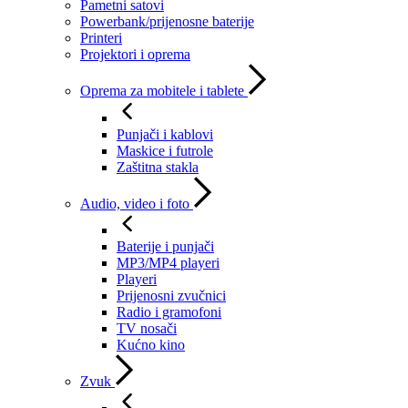
Pametni satovi
Powerbank/prijenosne baterije
Printeri
Projektori i oprema
Oprema za mobitele i tablete
Punjači i kablovi
Maskice i futrole
Zaštitna stakla
Audio, video i foto
Baterije i punjači
MP3/MP4 playeri
Playeri
Prijenosni zvučnici
Radio i gramofoni
TV nosači
Kućno kino
Zvuk