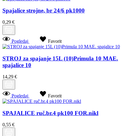
Spajalice strojne, br 24/6 pk1000
0,29 €
Pogledaj
Favorit
STROJ za spajanje 15L (10)Primula 10 MAE.
spajalice 10
14,29 €
Pogledaj
Favorit
SPAJALICE ruč.br.4 pk100 FOR.nikl
0,55 €