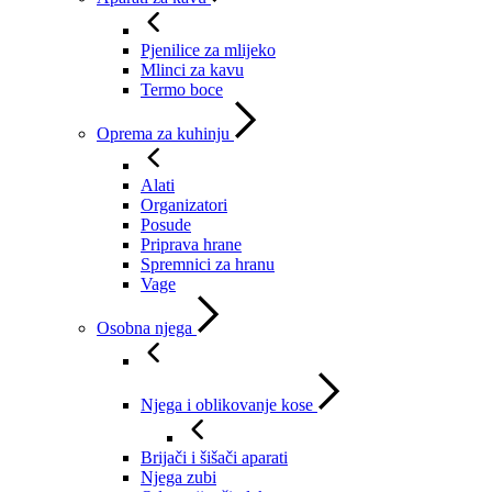
Pjenilice za mlijeko
Mlinci za kavu
Termo boce
Oprema za kuhinju
Alati
Organizatori
Posude
Priprava hrane
Spremnici za hranu
Vage
Osobna njega
Njega i oblikovanje kose
Brijači i šišači aparati
Njega zubi