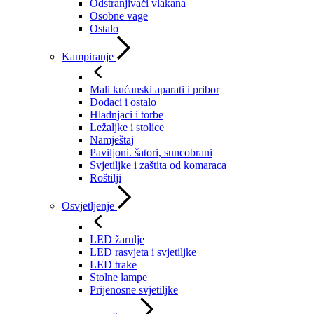
Odstranjivači vlakana
Osobne vage
Ostalo
Kampiranje
Mali kućanski aparati i pribor
Dodaci i ostalo
Hladnjaci i torbe
Ležaljke i stolice
Namještaj
Paviljoni. šatori, suncobrani
Svjetiljke i zaštita od komaraca
Roštilji
Osvjetljenje
LED žarulje
LED rasvjeta i svjetiljke
LED trake
Stolne lampe
Prijenosne svjetiljke