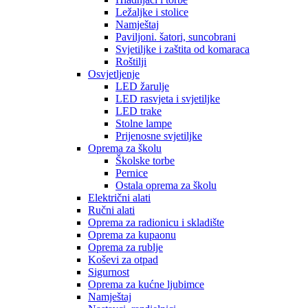
Ležaljke i stolice
Namještaj
Paviljoni. šatori, suncobrani
Svjetiljke i zaštita od komaraca
Roštilji
Osvjetljenje
LED žarulje
LED rasvjeta i svjetiljke
LED trake
Stolne lampe
Prijenosne svjetiljke
Oprema za školu
Školske torbe
Pernice
Ostala oprema za školu
Električni alati
Ručni alati
Oprema za radionicu i skladište
Oprema za kupaonu
Oprema za rublje
Koševi za otpad
Sigurnost
Oprema za kućne ljubimce
Namještaj