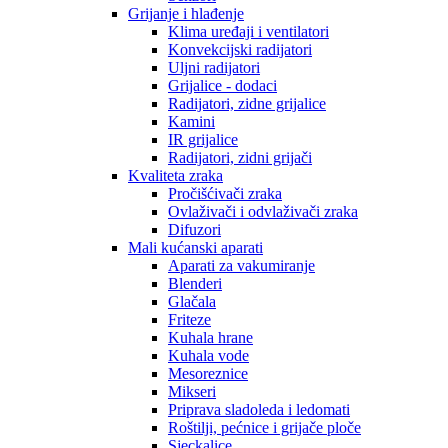
Grijanje i hlađenje
Klima uređaji i ventilatori
Konvekcijski radijatori
Uljni radijatori
Grijalice - dodaci
Radijatori, zidne grijalice
Kamini
IR grijalice
Radijatori, zidni grijači
Kvaliteta zraka
Pročišćivači zraka
Ovlaživači i odvlaživači zraka
Difuzori
Mali kućanski aparati
Aparati za vakumiranje
Blenderi
Glačala
Friteze
Kuhala hrane
Kuhala vode
Mesoreznice
Mikseri
Priprava sladoleda i ledomati
Roštilji, pećnice i grijače ploče
Sjeckalice