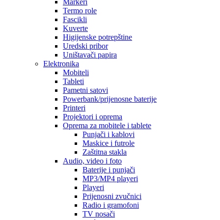
Markeri
Termo role
Fascikli
Kuverte
Higijenske potrepštine
Uredski pribor
Uništavači papira
Elektronika
Mobiteli
Tableti
Pametni satovi
Powerbank/prijenosne baterije
Printeri
Projektori i oprema
Oprema za mobitele i tablete
Punjači i kablovi
Maskice i futrole
Zaštitna stakla
Audio, video i foto
Baterije i punjači
MP3/MP4 playeri
Playeri
Prijenosni zvučnici
Radio i gramofoni
TV nosači