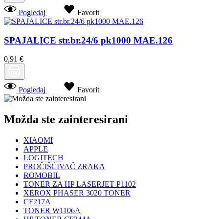
Pogledaj
Favorit
SPAJALICE str.br.24/6 pk1000 MAE.126
0,91 €
Pogledaj
Favorit
Možda ste zainteresirani
XIAOMI
APPLE
LOGITECH
PROČIŠĆIVAČ ZRAKA
ROMOBIL
TONER ZA HP LASERJET P1102
XEROX PHASER 3020 TONER
CF217A
TONER W1106A