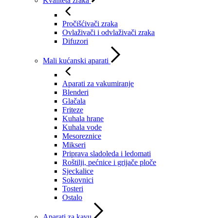
Kvaliteta zraka
Pročišćivači zraka
Ovlaživači i odvlaživači zraka
Difuzori
Mali kućanski aparati
Aparati za vakumiranje
Blenderi
Glačala
Friteze
Kuhala hrane
Kuhala vode
Mesoreznice
Mikseri
Priprava sladoleda i ledomati
Roštilji, pećnice i grijače ploče
Sjeckalice
Sokovnici
Tosteri
Ostalo
Aparati za kavu