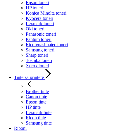
Epson toneri
HP toneri
Konica Minolta toneri
Kyocera toneri
Lexmark toneri
Oki toneri
Panasonic toneri
Pantum toneri
Ricoh/nashuatec toneri
Samsung toneri
Sharp toneri
Toshiba toneri
Xerox toneri
Tinte za printere
Brother tinte
Canon tinte
Epson tinte
HP tinte
Lexmark tinte
Ricoh tinte
Samsung tinte
Riboni