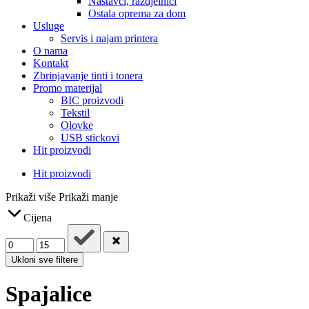
Nastavci, razdjelnici
Ostala oprema za dom
Usluge
Servis i najam printera
O nama
Kontakt
Zbrinjavanje tinti i tonera
Promo materijal
BIC proizvodi
Tekstil
Olovke
USB stickovi
Hit proizvodi
Hit proizvodi
Prikaži više
Prikaži manje
Cijena
Ukloni sve filtere
Spajalice