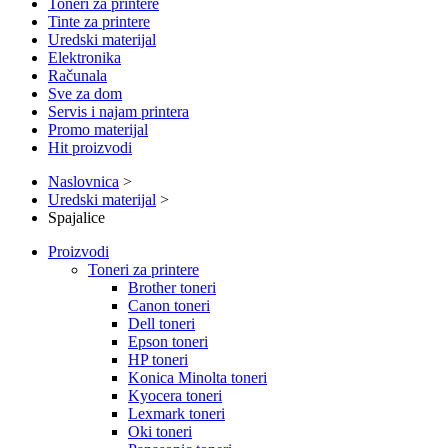
Toneri za printere
Tinte za printere
Uredski materijal
Elektronika
Računala
Sve za dom
Servis i najam printera
Promo materijal
Hit proizvodi
Naslovnica
>
Uredski materijal
>
Spajalice
Proizvodi
Toneri za printere
Brother toneri
Canon toneri
Dell toneri
Epson toneri
HP toneri
Konica Minolta toneri
Kyocera toneri
Lexmark toneri
Oki toneri