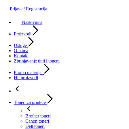
Prijava
/
Registracija
Naslovnica
Proizvodi
Usluge
O nama
Kontakt
Zbrinjavanje tinti i tonera
Promo materijal
Hit proizvodi
Toneri za printere
Brother toneri
Canon toneri
Dell toneri