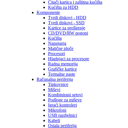
Čitači kartica i zaštitna kućišta
Kućišta za HDD
Komponente
Tvrdi diskovi - HDD
Tvrdi diskovi - SSD
Kartice za proširenje
CD/DVD/RW pogoni
Kućišta
Napajanja
Matične ploče
Procesori
Hladnjaci za procesore
Radna memorija
Grafičke kartice
Termalne paste
Računalna periferija
Tipkovnice
Miševi
Kombinirani setovi
Podloge za miševe
Igraći kontroleri
Mikrofoni
USB razdjelnici
Kabeli
Ostala periferija