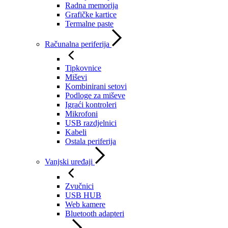
Radna memorija
Grafičke kartice
Termalne paste
Računalna periferija
Tipkovnice
Miševi
Kombinirani setovi
Podloge za miševe
Igraći kontroleri
Mikrofoni
USB razdjelnici
Kabeli
Ostala periferija
Vanjski uređaji
Zvučnici
USB HUB
Web kamere
Bluetooth adapteri