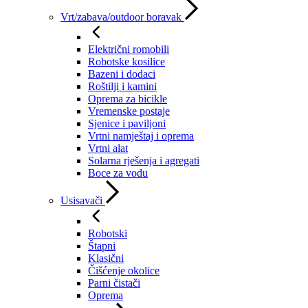
Vrt/zabava/outdoor boravak
Električni romobili
Robotske kosilice
Bazeni i dodaci
Roštilji i kamini
Oprema za bicikle
Vremenske postaje
Sjenice i paviljoni
Vrtni namještaj i oprema
Vrtni alat
Solarna rješenja i agregati
Boce za vodu
Usisavači
Robotski
Štapni
Klasični
Čišćenje okolice
Parni čistači
Oprema