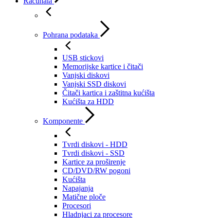
Računala
Pohrana podataka
USB stickovi
Memorijske kartice i čitači
Vanjski diskovi
Vanjski SSD diskovi
Čitači kartica i zaštitna kućišta
Kućišta za HDD
Komponente
Tvrdi diskovi - HDD
Tvrdi diskovi - SSD
Kartice za proširenje
CD/DVD/RW pogoni
Kućišta
Napajanja
Matične ploče
Procesori
Hladnjaci za procesore