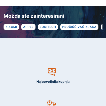
Možda ste zainteresirani
XIAOMI
APPLE
LOGITECH
PROČIŠĆIVAČ ZRAKA
R
Najpovoljnija kupnja