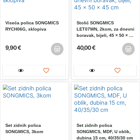
Viseća polica SONGMICS
Stolić SONGMICS
RYCH06G, sklopiva
LET07WN, 2kom, za dnevni
boravak, bijeli, 45 × 50 × 45
cm
9,90 €
40,00 €
Set zidnih polica
Set zidnih polica
SONGMICS, 3kom
SONGMICS, MDF, U oblik,
dubina 15 cm, 40/35/30 cm