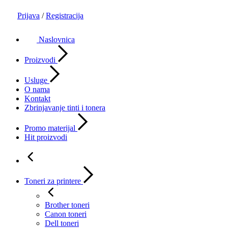
Prijava
/
Registracija
Naslovnica
Proizvodi
Usluge
O nama
Kontakt
Zbrinjavanje tinti i tonera
Promo materijal
Hit proizvodi
Toneri za printere
Brother toneri
Canon toneri
Dell toneri