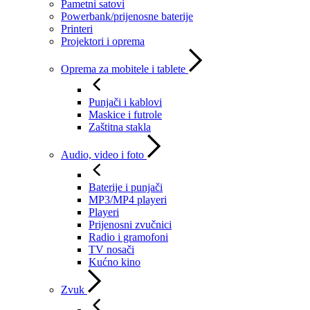
Pametni satovi
Powerbank/prijenosne baterije
Printeri
Projektori i oprema
Oprema za mobitele i tablete
Punjači i kablovi
Maskice i futrole
Zaštitna stakla
Audio, video i foto
Baterije i punjači
MP3/MP4 playeri
Playeri
Prijenosni zvučnici
Radio i gramofoni
TV nosači
Kućno kino
Zvuk