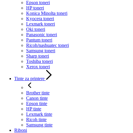
Epson toneri
HP toneri
Konica Minolta toneri
Kyocera toneri
Lexmark toneri
Oki toneri
Panasonic toneri
Pantum toneri
Ricoh/nashuatec toneri
Samsung toneri
Sharp toneri
Toshiba toneri
Xerox toneri
Tinte za printere
Brother tinte
Canon tinte
Epson tinte
HP tinte
Lexmark tinte
Ricoh tinte
Samsung tinte
Riboni