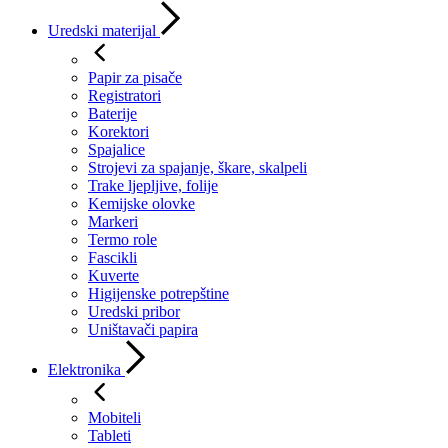
Uredski materijal
Papir za pisače
Registratori
Baterije
Korektori
Spajalice
Strojevi za spajanje, škare, skalpeli
Trake ljepljive, folije
Kemijske olovke
Markeri
Termo role
Fascikli
Kuverte
Higijenske potrepštine
Uredski pribor
Uništavači papira
Elektronika
Mobiteli
Tableti