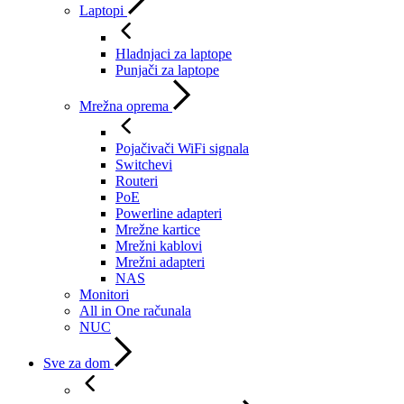
Laptopi
Hladnjaci za laptope
Punjači za laptope
Mrežna oprema
Pojačivači WiFi signala
Switchevi
Routeri
PoE
Powerline adapteri
Mrežne kartice
Mrežni kablovi
Mrežni adapteri
NAS
Monitori
All in One računala
NUC
Sve za dom