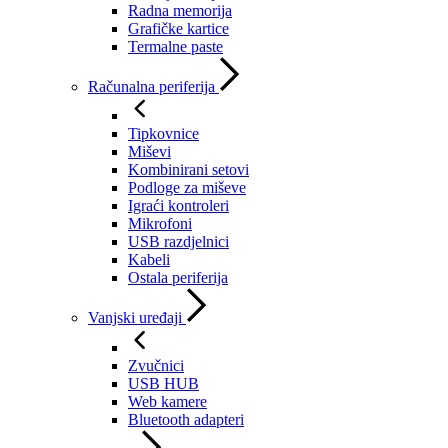
Radna memorija
Grafičke kartice
Termalne paste
Računalna periferija
Tipkovnice
Miševi
Kombinirani setovi
Podloge za miševe
Igraći kontroleri
Mikrofoni
USB razdjelnici
Kabeli
Ostala periferija
Vanjski uređaji
Zvučnici
USB HUB
Web kamere
Bluetooth adapteri