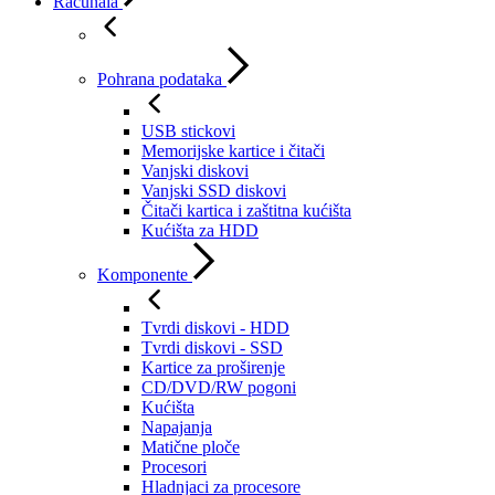
Računala
Pohrana podataka
USB stickovi
Memorijske kartice i čitači
Vanjski diskovi
Vanjski SSD diskovi
Čitači kartica i zaštitna kućišta
Kućišta za HDD
Komponente
Tvrdi diskovi - HDD
Tvrdi diskovi - SSD
Kartice za proširenje
CD/DVD/RW pogoni
Kućišta
Napajanja
Matične ploče
Procesori
Hladnjaci za procesore