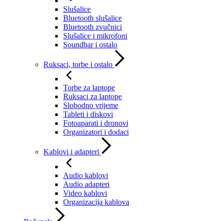
Slušalice
Bluetooth slušalice
Bluetooth zvučnici
Slušalice i mikrofoni
Soundbar i ostalo
Ruksaci, torbe i ostalo
Torbe za laptope
Ruksaci za laptope
Slobodno vrijeme
Tableti i diskovi
Fotoaparati i dronovi
Organizatori i dodaci
Kablovi i adapteri
Audio kablovi
Audio adapteri
Video kablovi
Organizacija kablova