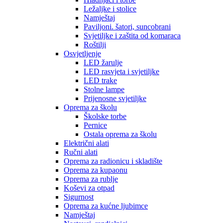
Ležaljke i stolice
Namještaj
Paviljoni. šatori, suncobrani
Svjetiljke i zaštita od komaraca
Roštilji
Osvjetljenje
LED žarulje
LED rasvjeta i svjetiljke
LED trake
Stolne lampe
Prijenosne svjetiljke
Oprema za školu
Školske torbe
Pernice
Ostala oprema za školu
Električni alati
Ručni alati
Oprema za radionicu i skladište
Oprema za kupaonu
Oprema za rublje
Koševi za otpad
Sigurnost
Oprema za kućne ljubimce
Namještaj