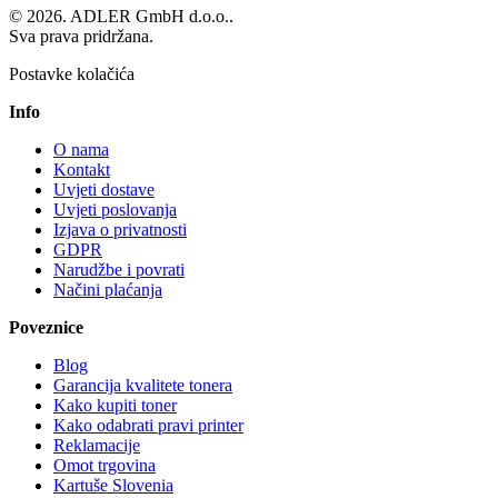
© 2026. ADLER GmbH d.o.o..
Sva prava pridržana.
Postavke kolačića
Info
O nama
Kontakt
Uvjeti dostave
Uvjeti poslovanja
Izjava o privatnosti
GDPR
Narudžbe i povrati
Načini plaćanja
Poveznice
Blog
Garancija kvalitete tonera
Kako kupiti toner
Kako odabrati pravi printer
Reklamacije
Omot trgovina
Kartuše Slovenia