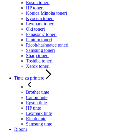
Epson toneri
HP toneri
Konica Minolta toneri
Kyocera toneri
Lexmark toneri
Oki toneri
Panasonic toneri
Pantum toneri
Ricoh/nashuatec toneri
Samsung toneri
Sharp toneri
Toshiba toneri
Xerox toneri
Tinte za printere
Brother tinte
Canon tinte
Epson tinte
HP tinte
Lexmark tinte
Ricoh tinte
Samsung tinte
Riboni