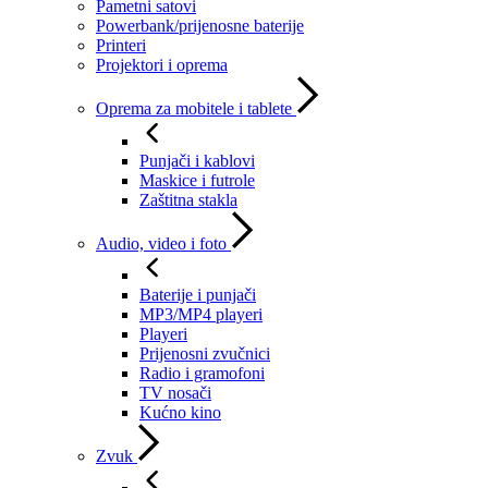
Pametni satovi
Powerbank/prijenosne baterije
Printeri
Projektori i oprema
Oprema za mobitele i tablete
Punjači i kablovi
Maskice i futrole
Zaštitna stakla
Audio, video i foto
Baterije i punjači
MP3/MP4 playeri
Playeri
Prijenosni zvučnici
Radio i gramofoni
TV nosači
Kućno kino
Zvuk