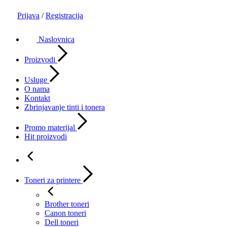
Prijava
/
Registracija
Naslovnica
Proizvodi
Usluge
O nama
Kontakt
Zbrinjavanje tinti i tonera
Promo materijal
Hit proizvodi
Toneri za printere
Brother toneri
Canon toneri
Dell toneri