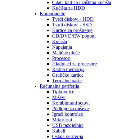
Čitači kartica i zaštitna kućišta
Kućišta za HDD
Komponente
Tvrdi diskovi - HDD
Tvrdi diskovi - SSD
Kartice za proširenje
CD/DVD/RW pogoni
Kućišta
Napajanja
Matične ploče
Procesori
Hladnjaci za procesore
Radna memorija
Grafičke kartice
Termalne paste
Računalna periferija
Tipkovnice
Miševi
Kombinirani setovi
Podloge za miševe
Igraći kontroleri
Mikrofoni
USB razdjelnici
Kabeli
Ostala periferija