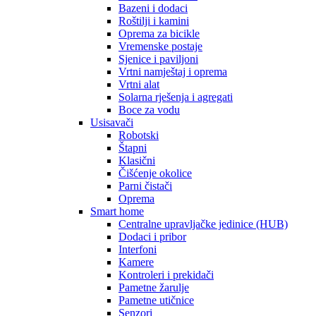
Bazeni i dodaci
Roštilji i kamini
Oprema za bicikle
Vremenske postaje
Sjenice i paviljoni
Vrtni namještaj i oprema
Vrtni alat
Solarna rješenja i agregati
Boce za vodu
Usisavači
Robotski
Štapni
Klasični
Čišćenje okolice
Parni čistači
Oprema
Smart home
Centralne upravljačke jedinice (HUB)
Dodaci i pribor
Interfoni
Kamere
Kontroleri i prekidači
Pametne žarulje
Pametne utičnice
Senzori