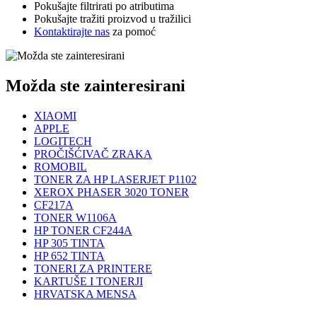
Pokušajte filtrirati po atributima
Pokušajte tražiti proizvod u tražilici
Kontaktirajte nas
za pomoć
Možda ste zainteresirani
XIAOMI
APPLE
LOGITECH
PROČIŠĆIVAČ ZRAKA
ROMOBIL
TONER ZA HP LASERJET P1102
XEROX PHASER 3020 TONER
CF217A
TONER W1106A
HP TONER CF244A
HP 305 TINTA
HP 652 TINTA
TONERI ZA PRINTERE
KARTUŠE I TONERJI
HRVATSKA MENSA