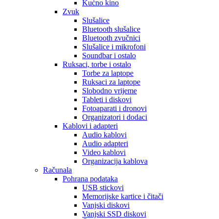
Kućno kino
Zvuk
Slušalice
Bluetooth slušalice
Bluetooth zvučnici
Slušalice i mikrofoni
Soundbar i ostalo
Ruksaci, torbe i ostalo
Torbe za laptope
Ruksaci za laptope
Slobodno vrijeme
Tableti i diskovi
Fotoaparati i dronovi
Organizatori i dodaci
Kablovi i adapteri
Audio kablovi
Audio adapteri
Video kablovi
Organizacija kablova
Računala
Pohrana podataka
USB stickovi
Memorijske kartice i čitači
Vanjski diskovi
Vanjski SSD diskovi