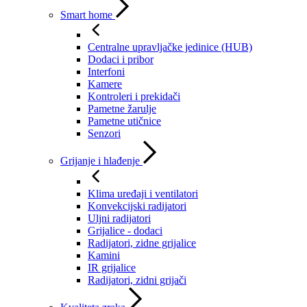
Smart home
Centralne upravljačke jedinice (HUB)
Dodaci i pribor
Interfoni
Kamere
Kontroleri i prekidači
Pametne žarulje
Pametne utičnice
Senzori
Grijanje i hlađenje
Klima uređaji i ventilatori
Konvekcijski radijatori
Uljni radijatori
Grijalice - dodaci
Radijatori, zidne grijalice
Kamini
IR grijalice
Radijatori, zidni grijači