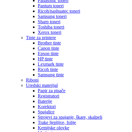
Panasonic toneri
Pantum toneri
Ricoh/nashuatec toneri
Samsung toneri
Sharp toneri
Toshiba toneri
Xerox toneri
Tinte za printere
Brother tinte
Canon tinte
Epson tinte
HP tinte
Lexmark tinte
Ricoh tinte
Samsung tinte
Riboni
Uredski materijal
Papir za pisače
Registratori
Baterije
Korektori
Spajalice
Strojevi za spajanje, škare, skalpeli
Trake ljepljive, folije
Kemijske olovke