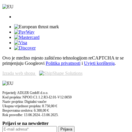
Ovo je mrežno mjesto zaštićeno tehnologijom reCAPTCHA te se
primjenjuju Googleovi
Politika privatnosti
i
Uvjeti korištenja
.
Izrada web shopa
Prijavitelj: ADLER GmbH d.o.o.
Kod projekta: NPOO.C1.1.2.R3-I2.01-V12.0059
Naziv projekta: Digitalni vaučer
Ukupna vrijednost projekta: 8.750,00 €
Bespovratna sredstva: 6.300,00 €
Rok provedbe: 13.06.2024.-13.06.2025.
Prijavi se na newsletter
Prijava