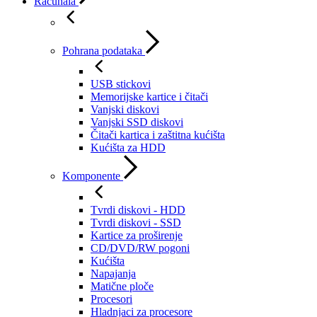
Računala
Pohrana podataka
USB stickovi
Memorijske kartice i čitači
Vanjski diskovi
Vanjski SSD diskovi
Čitači kartica i zaštitna kućišta
Kućišta za HDD
Komponente
Tvrdi diskovi - HDD
Tvrdi diskovi - SSD
Kartice za proširenje
CD/DVD/RW pogoni
Kućišta
Napajanja
Matične ploče
Procesori
Hladnjaci za procesore