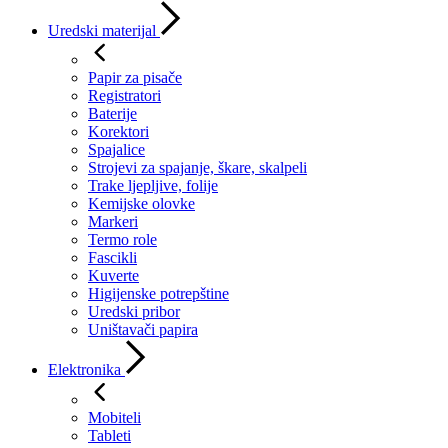
Uredski materijal
Papir za pisače
Registratori
Baterije
Korektori
Spajalice
Strojevi za spajanje, škare, skalpeli
Trake ljepljive, folije
Kemijske olovke
Markeri
Termo role
Fascikli
Kuverte
Higijenske potrepštine
Uredski pribor
Uništavači papira
Elektronika
Mobiteli
Tableti