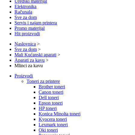
Uredski materijal
Elektronika
Računala
Sve za dom
Servis i najam printera
Promo materijal
Hit proizvodi
Naslovnica
>
Sve za dom
>
Mali Kućanski aparati
>
Aparati za kavu
>
Mlinci za kavu
Proizvodi
Toneri za printere
Brother toneri
Canon toneri
Dell toneri
Epson toneri
HP toneri
Konica Minolta toneri
Kyocera toneri
Lexmark toneri
Oki toneri