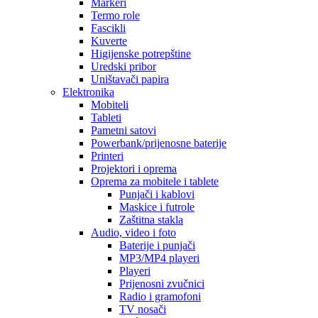
Markeri
Termo role
Fascikli
Kuverte
Higijenske potrepštine
Uredski pribor
Uništavači papira
Elektronika
Mobiteli
Tableti
Pametni satovi
Powerbank/prijenosne baterije
Printeri
Projektori i oprema
Oprema za mobitele i tablete
Punjači i kablovi
Maskice i futrole
Zaštitna stakla
Audio, video i foto
Baterije i punjači
MP3/MP4 playeri
Playeri
Prijenosni zvučnici
Radio i gramofoni
TV nosači