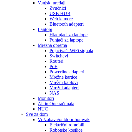
Vanjski uređaji
Zvučnici
USB HUB
Web kamere
Bluetooth adapteri
Laptopi
Hladnjaci za laptope
Punjači za laptope
Mrežna oprema
Pojačivači WiFi signala
Switchevi
Routeri
PoE
Powerline adapteri
Mrežne kartice
Mrežni kablovi
Mrežni adapteri
NAS
Monitori
All in One računala
NUC
Sve za dom
Vrt/zabava/outdoor boravak
Električni romobili
Robotske kosilice