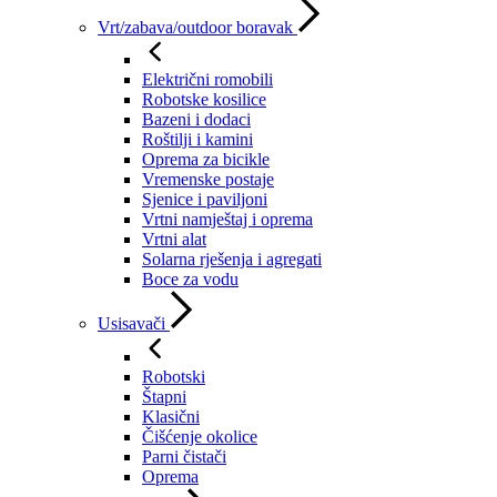
Vrt/zabava/outdoor boravak
Električni romobili
Robotske kosilice
Bazeni i dodaci
Roštilji i kamini
Oprema za bicikle
Vremenske postaje
Sjenice i paviljoni
Vrtni namještaj i oprema
Vrtni alat
Solarna rješenja i agregati
Boce za vodu
Usisavači
Robotski
Štapni
Klasični
Čišćenje okolice
Parni čistači
Oprema