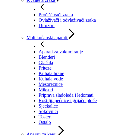
Kvaliteta zraka
Pročišćivači zraka
Ovlaživači i odvlaživači zraka
Difuzori
Mali kućanski aparati
Aparati za vakumiranje
Blenderi
Glačala
Friteze
Kuhala hrane
Kuhala vode
Mesoreznice
Mikseri
Priprava sladoleda i ledomati
Roštilji, pećnice i grijače ploče
Sjeckalice
Sokovnici
Tosteri
Ostalo
Aparati za kavu