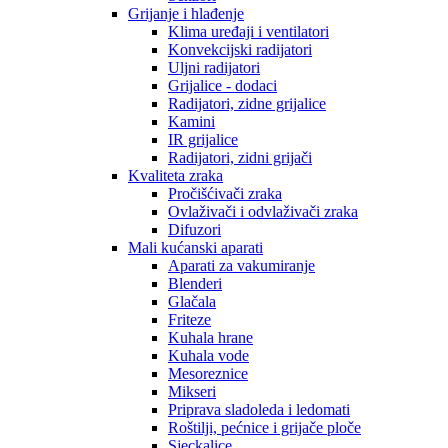
Grijanje i hlađenje
Klima uređaji i ventilatori
Konvekcijski radijatori
Uljni radijatori
Grijalice - dodaci
Radijatori, zidne grijalice
Kamini
IR grijalice
Radijatori, zidni grijači
Kvaliteta zraka
Pročišćivači zraka
Ovlaživači i odvlaživači zraka
Difuzori
Mali kućanski aparati
Aparati za vakumiranje
Blenderi
Glačala
Friteze
Kuhala hrane
Kuhala vode
Mesoreznice
Mikseri
Priprava sladoleda i ledomati
Roštilji, pećnice i grijače ploče
Sjeckalice