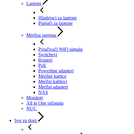
Laptopi
Hladnjaci za laptope
Punjači za laptope
Mrežna oprema
Pojačivači WiFi signala
Switchevi
Routeri
PoE
Powerline adapteri
Mrežne kartice
Mrežni kablovi
Mrežni adapteri
NAS
Monitori
All in One računala
NUC
Sve za dom