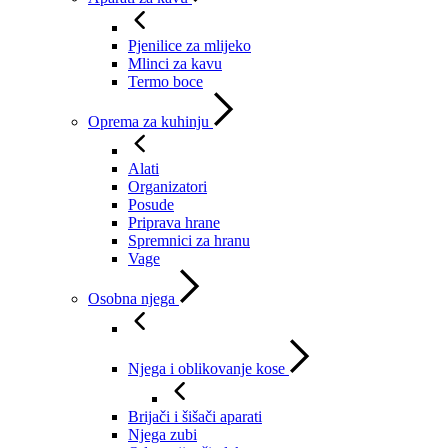
Pjenilice za mlijeko
Mlinci za kavu
Termo boce
Oprema za kuhinju
Alati
Organizatori
Posude
Priprava hrane
Spremnici za hranu
Vage
Osobna njega
Njega i oblikovanje kose
Brijači i šišači aparati
Njega zubi