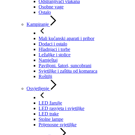
Odstranjivači vlakana
Osobne vage
Ostalo
Kampiranje
Mali kućanski aparati i pribor
Dodaci i ostalo
Hladnjaci i torbe
Ležaljke i stolice
Namještaj
Paviljoni. šatori, suncobrani
Svjetiljke i zaštita od komaraca
Roštilji
Osvjetljenje
LED žarulje
LED rasvjeta i svjetiljke
LED trake
Stolne lampe
Prijenosne svjetiljke