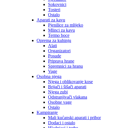
Sokovnici
Tosteri
Ostalo
Aparati za kavu
Pjenilice za mlijeko
Mlinci za kavu
Termo boce
Oprema za kuhinju
Alati
Organizatori
Posude
Priprava hrane
Spremnici za hranu
Vage
Osobna njega
Njega i oblikovanje kose
Brijači i šišači aparati
Njega zubi
Odstranjivači vlakana
Osobne vage
Ostalo
Kampiranje
Mali kućanski aparati i pribor
Dodaci i ostalo
Hladnjaci i torbe