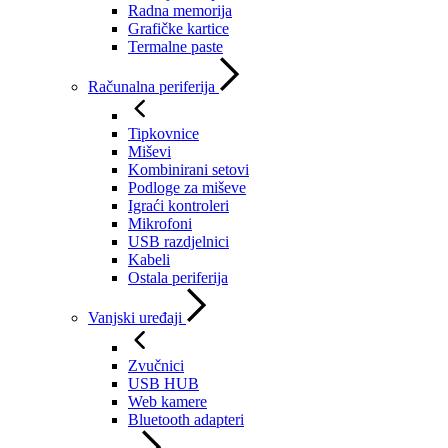
Radna memorija
Grafičke kartice
Termalne paste
Računalna periferija
Tipkovnice
Miševi
Kombinirani setovi
Podloge za miševe
Igraći kontroleri
Mikrofoni
USB razdjelnici
Kabeli
Ostala periferija
Vanjski uređaji
Zvučnici
USB HUB
Web kamere
Bluetooth adapteri