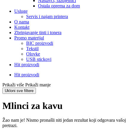
Nastavci, razdjelnici
Ostala oprema za dom
Usluge
Servis i najam printera
O nama
Kontakt
Zbrinjavanje tinti i tonera
Promo materijal
BIC proizvodi
Tekstil
Olovke
USB stickovi
Hit proizvodi
Hit proizvodi
Prikaži više
Prikaži manje
Ukloni sve filtere
Mlinci za kavu
Žao nam je! Nismo pronašli niti jedan rezultat koji odgovara vašoj
pretrazi.