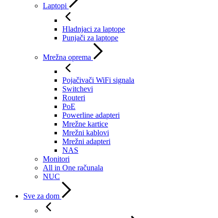
Laptopi
Hladnjaci za laptope
Punjači za laptope
Mrežna oprema
Pojačivači WiFi signala
Switchevi
Routeri
PoE
Powerline adapteri
Mrežne kartice
Mrežni kablovi
Mrežni adapteri
NAS
Monitori
All in One računala
NUC
Sve za dom