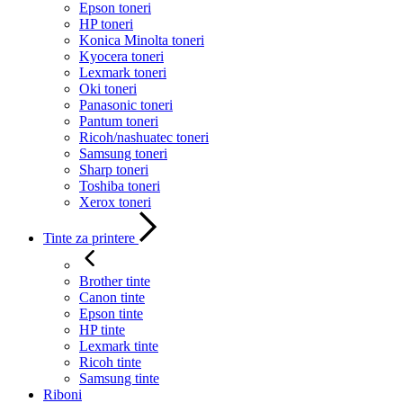
Epson toneri
HP toneri
Konica Minolta toneri
Kyocera toneri
Lexmark toneri
Oki toneri
Panasonic toneri
Pantum toneri
Ricoh/nashuatec toneri
Samsung toneri
Sharp toneri
Toshiba toneri
Xerox toneri
Tinte za printere
Brother tinte
Canon tinte
Epson tinte
HP tinte
Lexmark tinte
Ricoh tinte
Samsung tinte
Riboni