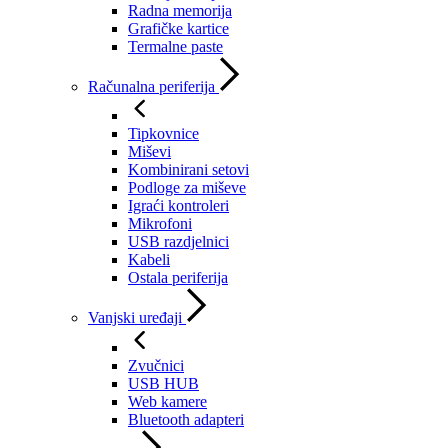
Radna memorija
Grafičke kartice
Termalne paste
Računalna periferija
Tipkovnice
Miševi
Kombinirani setovi
Podloge za miševe
Igraći kontroleri
Mikrofoni
USB razdjelnici
Kabeli
Ostala periferija
Vanjski uređaji
Zvučnici
USB HUB
Web kamere
Bluetooth adapteri