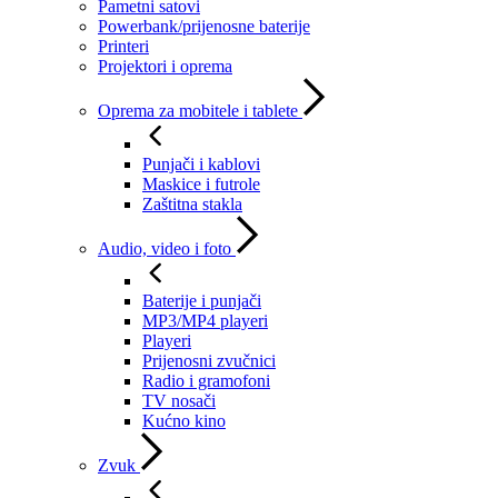
Pametni satovi
Powerbank/prijenosne baterije
Printeri
Projektori i oprema
Oprema za mobitele i tablete
Punjači i kablovi
Maskice i futrole
Zaštitna stakla
Audio, video i foto
Baterije i punjači
MP3/MP4 playeri
Playeri
Prijenosni zvučnici
Radio i gramofoni
TV nosači
Kućno kino
Zvuk