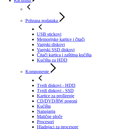
Računala
Pohrana podataka
USB stickovi
Memorijske kartice i čitači
Vanjski diskovi
Vanjski SSD diskovi
Čitači kartica i zaštitna kućišta
Kućišta za HDD
Komponente
Tvrdi diskovi - HDD
Tvrdi diskovi - SSD
Kartice za proširenje
CD/DVD/RW pogoni
Kućišta
Napajanja
Matične ploče
Procesori
Hladnjaci za procesore