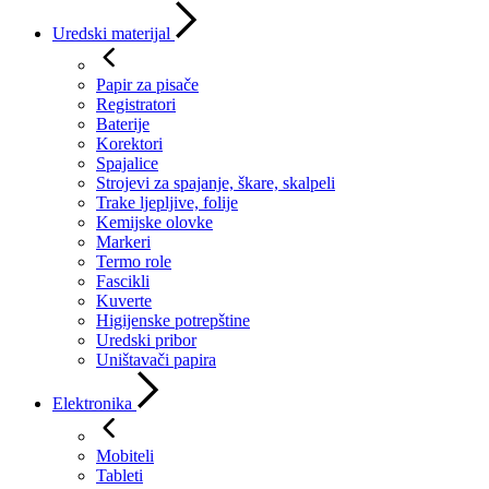
Uredski materijal
Papir za pisače
Registratori
Baterije
Korektori
Spajalice
Strojevi za spajanje, škare, skalpeli
Trake ljepljive, folije
Kemijske olovke
Markeri
Termo role
Fascikli
Kuverte
Higijenske potrepštine
Uredski pribor
Uništavači papira
Elektronika
Mobiteli
Tableti