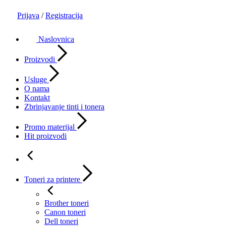
Prijava
/
Registracija
Naslovnica
Proizvodi
Usluge
O nama
Kontakt
Zbrinjavanje tinti i tonera
Promo materijal
Hit proizvodi
Toneri za printere
Brother toneri
Canon toneri
Dell toneri