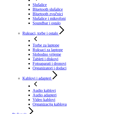
Slušalice
Bluetooth slušalice
Bluetooth zvučnici
Slušalice i mikrofoni
Soundbar i ostalo
Ruksaci, torbe i ostalo
Torbe za laptope
Ruksaci za laptope
Slobodno vrijeme
Tableti i diskovi
Fotoaparati i dronovi
Organizatori i dodaci
Kablovi i adapteri
Audio kablovi
Audio adapteri
Video kablovi
Organizacija kablova