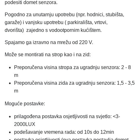
podesiti domet senzora.
Pogodno za unutarnju upotrebu (npr. hodnici, stubišta,
garaže) i vanjsku upotrebu (
parkirališta, vrtovi,
dvorišta)
zajedno s vodootpornim kućištem.
Spajamo ga izravno na mrežu od 220 V.
Može se montirati na strop kao i na zid:
Preporučena
visina stropa za ugradnju senzora: 2 - 8
m
Preporučena
visina zida za ugradnju senzora: 1,5 - 3,5
m
Moguće postavke:
prilagođena postavka osjetljivosti na svjetlo: <3-
2000LUX
podešavanje vremena rada: od 10s do 12min
postavka osjetljivosti (ova postavka postavlja domet