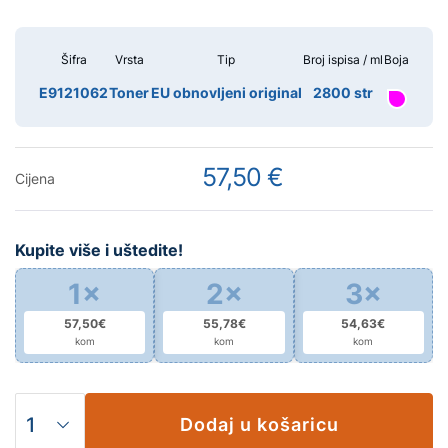
Šifra
Vrsta
Tip
Broj ispisa / ml
Boja
E9121062
Toner
EU obnovljeni original
2800 str
57,50 €
Cijena
Kupite više i uštedite!
1×
2×
3×
57,50€
55,78€
54,63€
kom
kom
kom
Dodaj u košaricu