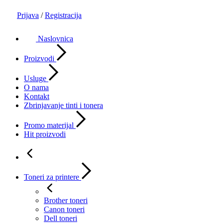
Prijava
/
Registracija
Naslovnica
Proizvodi
Usluge
O nama
Kontakt
Zbrinjavanje tinti i tonera
Promo materijal
Hit proizvodi
Toneri za printere
Brother toneri
Canon toneri
Dell toneri