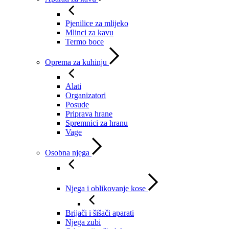
Pjenilice za mlijeko
Mlinci za kavu
Termo boce
Oprema za kuhinju
Alati
Organizatori
Posude
Priprava hrane
Spremnici za hranu
Vage
Osobna njega
Njega i oblikovanje kose
Brijači i šišači aparati
Njega zubi