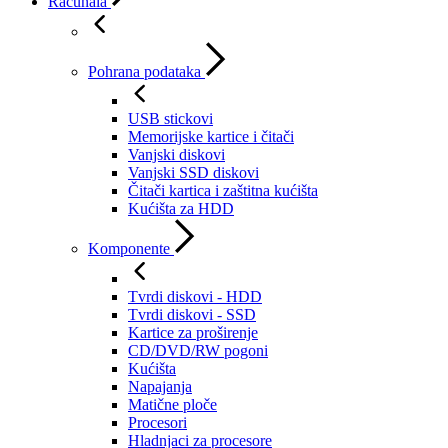
Računala
Pohrana podataka
USB stickovi
Memorijske kartice i čitači
Vanjski diskovi
Vanjski SSD diskovi
Čitači kartica i zaštitna kućišta
Kućišta za HDD
Komponente
Tvrdi diskovi - HDD
Tvrdi diskovi - SSD
Kartice za proširenje
CD/DVD/RW pogoni
Kućišta
Napajanja
Matične ploče
Procesori
Hladnjaci za procesore