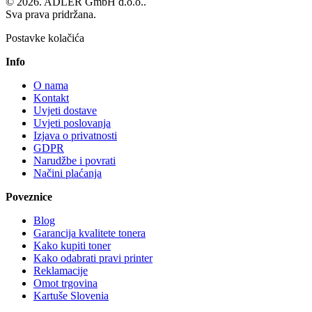
© 2026. ADLER GmbH d.o.o..
Sva prava pridržana.
Postavke kolačića
Info
O nama
Kontakt
Uvjeti dostave
Uvjeti poslovanja
Izjava o privatnosti
GDPR
Narudžbe i povrati
Načini plaćanja
Poveznice
Blog
Garancija kvalitete tonera
Kako kupiti toner
Kako odabrati pravi printer
Reklamacije
Omot trgovina
Kartuše Slovenia