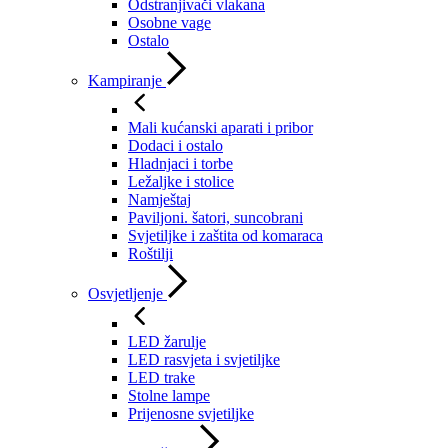
Odstranjivači vlakana
Osobne vage
Ostalo
Kampiranje
Mali kućanski aparati i pribor
Dodaci i ostalo
Hladnjaci i torbe
Ležaljke i stolice
Namještaj
Paviljoni. šatori, suncobrani
Svjetiljke i zaštita od komaraca
Roštilji
Osvjetljenje
LED žarulje
LED rasvjeta i svjetiljke
LED trake
Stolne lampe
Prijenosne svjetiljke