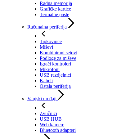
Radna memorija
Grafičke kartice
Termalne paste
Računalna periferija
Tipkovnice
Miševi
Kombinirani setovi
Podloge za miševe
Igraći kontroleri
Mikrofoni
USB razdjelnici
Kabeli
Ostala periferija
Vanjski uređaji
Zvučnici
USB HUB
Web kamere
Bluetooth adapteri