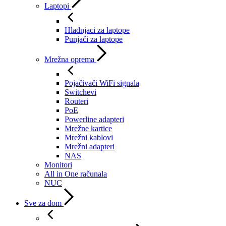
Laptopi
Hladnjaci za laptope
Punjači za laptope
Mrežna oprema
Pojačivači WiFi signala
Switchevi
Routeri
PoE
Powerline adapteri
Mrežne kartice
Mrežni kablovi
Mrežni adapteri
NAS
Monitori
All in One računala
NUC
Sve za dom