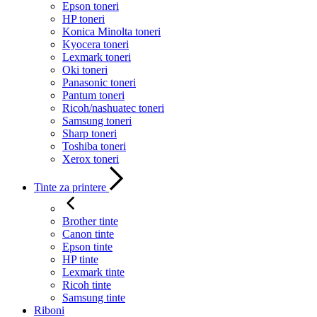
Epson toneri
HP toneri
Konica Minolta toneri
Kyocera toneri
Lexmark toneri
Oki toneri
Panasonic toneri
Pantum toneri
Ricoh/nashuatec toneri
Samsung toneri
Sharp toneri
Toshiba toneri
Xerox toneri
Tinte za printere
Brother tinte
Canon tinte
Epson tinte
HP tinte
Lexmark tinte
Ricoh tinte
Samsung tinte
Riboni