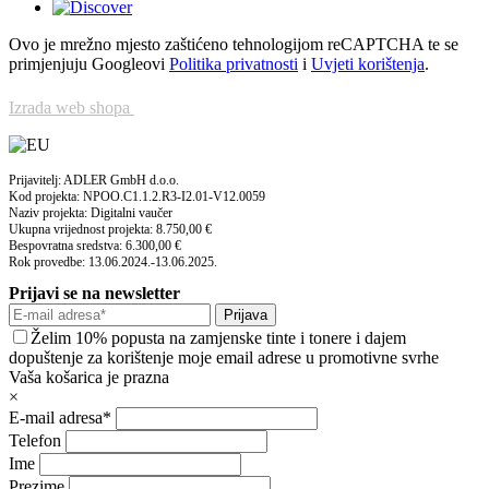
Ovo je mrežno mjesto zaštićeno tehnologijom reCAPTCHA te se
primjenjuju Googleovi
Politika privatnosti
i
Uvjeti korištenja
.
Izrada web shopa
Prijavitelj: ADLER GmbH d.o.o.
Kod projekta: NPOO.C1.1.2.R3-I2.01-V12.0059
Naziv projekta: Digitalni vaučer
Ukupna vrijednost projekta: 8.750,00 €
Bespovratna sredstva: 6.300,00 €
Rok provedbe: 13.06.2024.-13.06.2025.
Prijavi se na newsletter
Prijava
Želim 10% popusta na zamjenske tinte i tonere i dajem
dopuštenje za korištenje moje email adrese u promotivne svrhe
Vaša košarica je prazna
×
E-mail adresa*
Telefon
Ime
Prezime