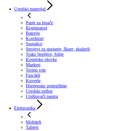
Uredski materijal
Papir za pisače
Registratori
Baterije
Korektori
Spajalice
Strojevi za spajanje, škare, skalpeli
Trake ljepljive, folije
Kemijske olovke
Markeri
Termo role
Fascikli
Kuverte
Higijenske potrepštine
Uredski pribor
Uništavači papira
Elektronika
Mobiteli
Tableti