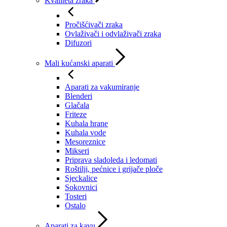
Kvaliteta zraka
Pročišćivači zraka
Ovlaživači i odvlaživači zraka
Difuzori
Mali kućanski aparati
Aparati za vakumiranje
Blenderi
Glačala
Friteze
Kuhala hrane
Kuhala vode
Mesoreznice
Mikseri
Priprava sladoleda i ledomati
Roštilji, pećnice i grijače ploče
Sjeckalice
Sokovnici
Tosteri
Ostalo
Aparati za kavu