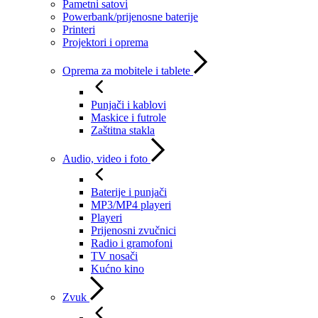
Pametni satovi
Powerbank/prijenosne baterije
Printeri
Projektori i oprema
Oprema za mobitele i tablete
Punjači i kablovi
Maskice i futrole
Zaštitna stakla
Audio, video i foto
Baterije i punjači
MP3/MP4 playeri
Playeri
Prijenosni zvučnici
Radio i gramofoni
TV nosači
Kućno kino
Zvuk