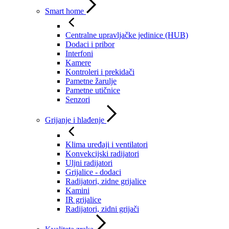
Smart home
Centralne upravljačke jedinice (HUB)
Dodaci i pribor
Interfoni
Kamere
Kontroleri i prekidači
Pametne žarulje
Pametne utičnice
Senzori
Grijanje i hlađenje
Klima uređaji i ventilatori
Konvekcijski radijatori
Uljni radijatori
Grijalice - dodaci
Radijatori, zidne grijalice
Kamini
IR grijalice
Radijatori, zidni grijači