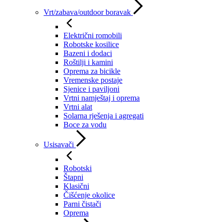
Vrt/zabava/outdoor boravak
Električni romobili
Robotske kosilice
Bazeni i dodaci
Roštilji i kamini
Oprema za bicikle
Vremenske postaje
Sjenice i paviljoni
Vrtni namještaj i oprema
Vrtni alat
Solarna rješenja i agregati
Boce za vodu
Usisavači
Robotski
Štapni
Klasični
Čišćenje okolice
Parni čistači
Oprema