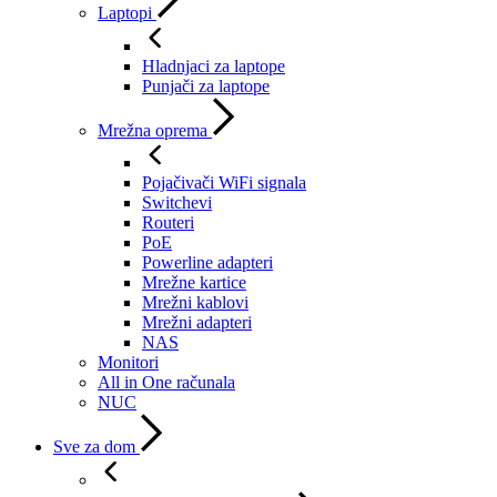
Laptopi
Hladnjaci za laptope
Punjači za laptope
Mrežna oprema
Pojačivači WiFi signala
Switchevi
Routeri
PoE
Powerline adapteri
Mrežne kartice
Mrežni kablovi
Mrežni adapteri
NAS
Monitori
All in One računala
NUC
Sve za dom