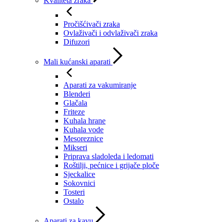
Kvaliteta zraka
Pročišćivači zraka
Ovlaživači i odvlaživači zraka
Difuzori
Mali kućanski aparati
Aparati za vakumiranje
Blenderi
Glačala
Friteze
Kuhala hrane
Kuhala vode
Mesoreznice
Mikseri
Priprava sladoleda i ledomati
Roštilji, pećnice i grijače ploče
Sjeckalice
Sokovnici
Tosteri
Ostalo
Aparati za kavu