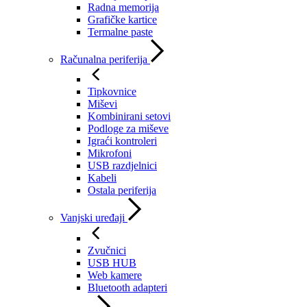
Radna memorija
Grafičke kartice
Termalne paste
Računalna periferija
Tipkovnice
Miševi
Kombinirani setovi
Podloge za miševe
Igraći kontroleri
Mikrofoni
USB razdjelnici
Kabeli
Ostala periferija
Vanjski uređaji
Zvučnici
USB HUB
Web kamere
Bluetooth adapteri