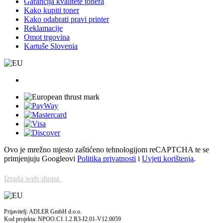
Garancija kvalitete tonera
Kako kupiti toner
Kako odabrati pravi printer
Reklamacije
Omot trgovina
Kartuše Slovenia
Ovo je mrežno mjesto zaštićeno tehnologijom reCAPTCHA te se
primjenjuju Googleovi
Politika privatnosti
i
Uvjeti korištenja
.
Izrada web shopa
Prijavitelj: ADLER GmbH d.o.o.
Kod projekta: NPOO.C1.1.2.R3-I2.01-V12.0059