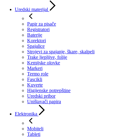
Uredski materijal
Papir za pisače
Registratori
Baterije
Korektori
Spajalice
Strojevi za spajanje, škare, skalpeli
Trake ljepljive, folije
Kemijske olovke
Markeri
Termo role
Fascikli
Kuverte
Higijenske potrepštine
Uredski pribor
Uništavači papira
Elektronika
Mobiteli
Tableti