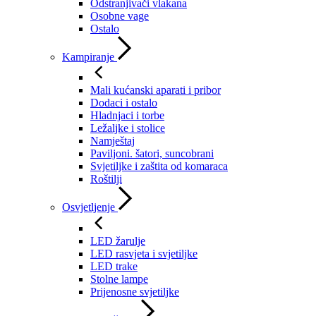
Odstranjivači vlakana
Osobne vage
Ostalo
Kampiranje
Mali kućanski aparati i pribor
Dodaci i ostalo
Hladnjaci i torbe
Ležaljke i stolice
Namještaj
Paviljoni. šatori, suncobrani
Svjetiljke i zaštita od komaraca
Roštilji
Osvjetljenje
LED žarulje
LED rasvjeta i svjetiljke
LED trake
Stolne lampe
Prijenosne svjetiljke