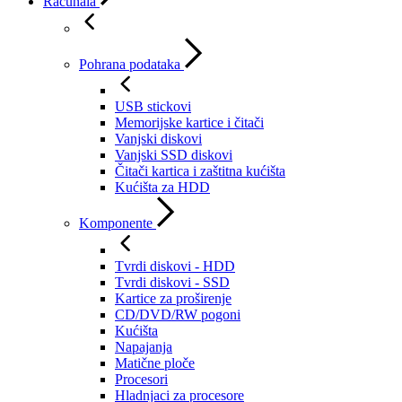
Računala
Pohrana podataka
USB stickovi
Memorijske kartice i čitači
Vanjski diskovi
Vanjski SSD diskovi
Čitači kartica i zaštitna kućišta
Kućišta za HDD
Komponente
Tvrdi diskovi - HDD
Tvrdi diskovi - SSD
Kartice za proširenje
CD/DVD/RW pogoni
Kućišta
Napajanja
Matične ploče
Procesori
Hladnjaci za procesore