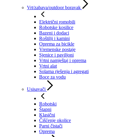
Vrt/zabava/outdoor boravak
Električni romobili
Robotske kosilice
Bazeni i dodaci
Roštilji i kamini
Oprema za bicikle
Vremenske postaje
Sjenice i paviljoni
Vrtni namještaj i oprema
Vrtni alat
Solarna rješenja i agregati
Boce za vodu
Usisavači
Robotski
Štapni
Klasični
Čišćenje okolice
Parni čistači
Oprema