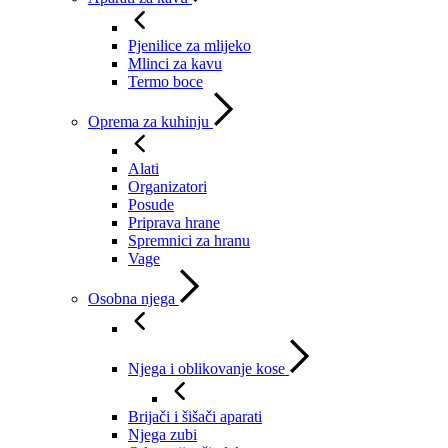
Pjenilice za mlijeko
Mlinci za kavu
Termo boce
Oprema za kuhinju
Alati
Organizatori
Posude
Priprava hrane
Spremnici za hranu
Vage
Osobna njega
Njega i oblikovanje kose
Brijači i šišači aparati
Njega zubi