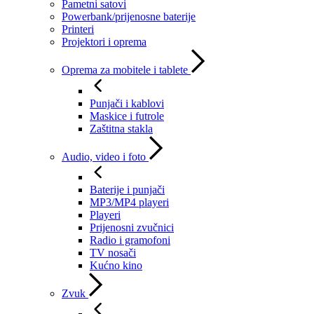
Pametni satovi
Powerbank/prijenosne baterije
Printeri
Projektori i oprema
Oprema za mobitele i tablete
Punjači i kablovi
Maskice i futrole
Zaštitna stakla
Audio, video i foto
Baterije i punjači
MP3/MP4 playeri
Playeri
Prijenosni zvučnici
Radio i gramofoni
TV nosači
Kućno kino
Zvuk