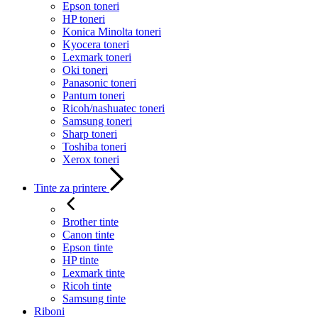
Epson toneri
HP toneri
Konica Minolta toneri
Kyocera toneri
Lexmark toneri
Oki toneri
Panasonic toneri
Pantum toneri
Ricoh/nashuatec toneri
Samsung toneri
Sharp toneri
Toshiba toneri
Xerox toneri
Tinte za printere
Brother tinte
Canon tinte
Epson tinte
HP tinte
Lexmark tinte
Ricoh tinte
Samsung tinte
Riboni