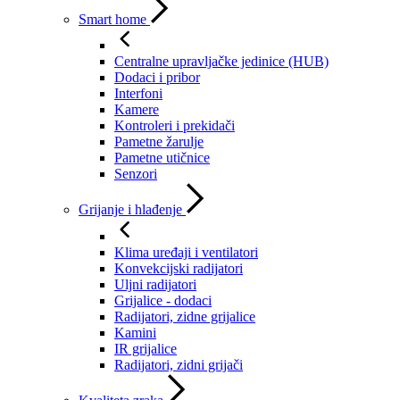
Smart home
Centralne upravljačke jedinice (HUB)
Dodaci i pribor
Interfoni
Kamere
Kontroleri i prekidači
Pametne žarulje
Pametne utičnice
Senzori
Grijanje i hlađenje
Klima uređaji i ventilatori
Konvekcijski radijatori
Uljni radijatori
Grijalice - dodaci
Radijatori, zidne grijalice
Kamini
IR grijalice
Radijatori, zidni grijači