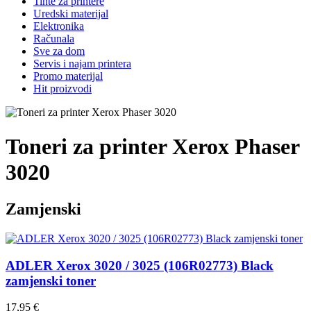
Tinte za printere
Uredski materijal
Elektronika
Računala
Sve za dom
Servis i najam printera
Promo materijal
Hit proizvodi
Toneri za printer Xerox Phaser
3020
Zamjenski
ADLER Xerox 3020 / 3025 (106R02773) Black
zamjenski toner
17,95 €