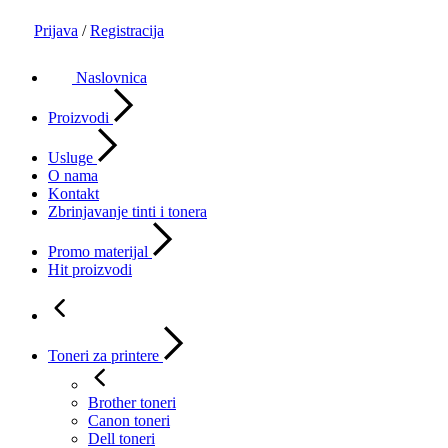
Prijava
/
Registracija
Naslovnica
Proizvodi
Usluge
O nama
Kontakt
Zbrinjavanje tinti i tonera
Promo materijal
Hit proizvodi
Toneri za printere
Brother toneri
Canon toneri
Dell toneri