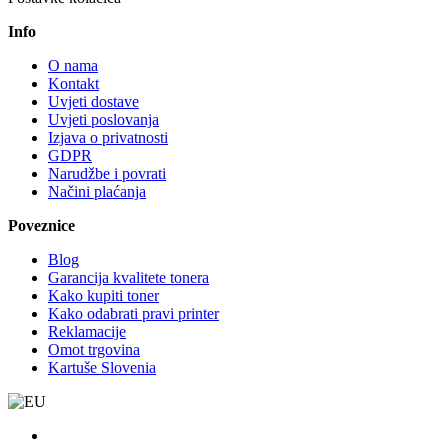
Info
O nama
Kontakt
Uvjeti dostave
Uvjeti poslovanja
Izjava o privatnosti
GDPR
Narudžbe i povrati
Načini plaćanja
Poveznice
Blog
Garancija kvalitete tonera
Kako kupiti toner
Kako odabrati pravi printer
Reklamacije
Omot trgovina
Kartuše Slovenia