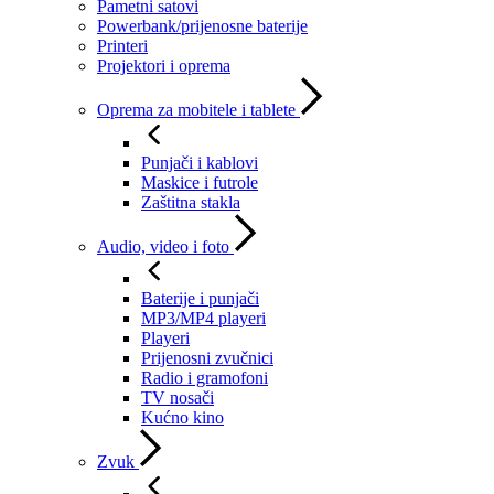
Pametni satovi
Powerbank/prijenosne baterije
Printeri
Projektori i oprema
Oprema za mobitele i tablete
Punjači i kablovi
Maskice i futrole
Zaštitna stakla
Audio, video i foto
Baterije i punjači
MP3/MP4 playeri
Playeri
Prijenosni zvučnici
Radio i gramofoni
TV nosači
Kućno kino
Zvuk