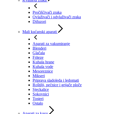
Kvaliteta zraka
Pročišćivači zraka
Ovlaživači i odvlaživači zraka
Difuzori
Mali kućanski aparati
Aparati za vakumiranje
Blenderi
Glačala
Friteze
Kuhala hrane
Kuhala vode
Mesoreznice
Mikseri
Priprava sladoleda i ledomati
Roštilji, pećnice i grijače ploče
Sjeckalice
Sokovnici
Tosteri
Ostalo
Aparati za kavu