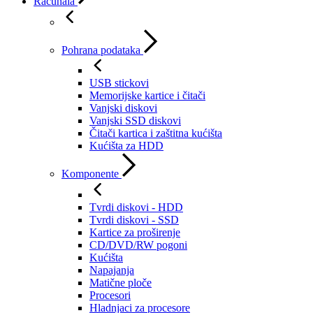
Računala
Pohrana podataka
USB stickovi
Memorijske kartice i čitači
Vanjski diskovi
Vanjski SSD diskovi
Čitači kartica i zaštitna kućišta
Kućišta za HDD
Komponente
Tvrdi diskovi - HDD
Tvrdi diskovi - SSD
Kartice za proširenje
CD/DVD/RW pogoni
Kućišta
Napajanja
Matične ploče
Procesori
Hladnjaci za procesore