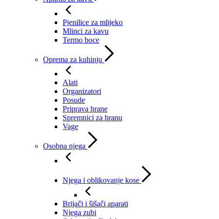
Pjenilice za mlijeko
Mlinci za kavu
Termo boce
Oprema za kuhinju
Alati
Organizatori
Posude
Priprava hrane
Spremnici za hranu
Vage
Osobna njega
Njega i oblikovanje kose
Brijači i šišači aparati
Njega zubi