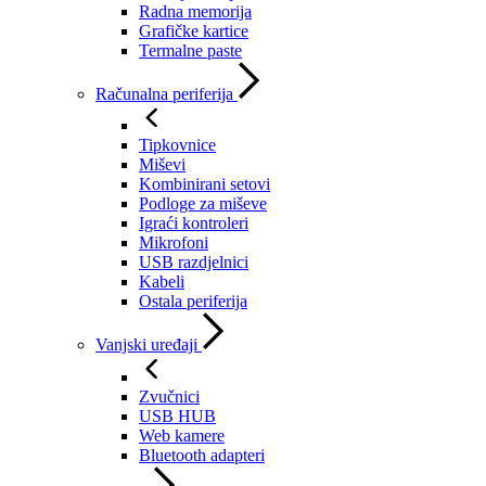
Radna memorija
Grafičke kartice
Termalne paste
Računalna periferija
Tipkovnice
Miševi
Kombinirani setovi
Podloge za miševe
Igraći kontroleri
Mikrofoni
USB razdjelnici
Kabeli
Ostala periferija
Vanjski uređaji
Zvučnici
USB HUB
Web kamere
Bluetooth adapteri