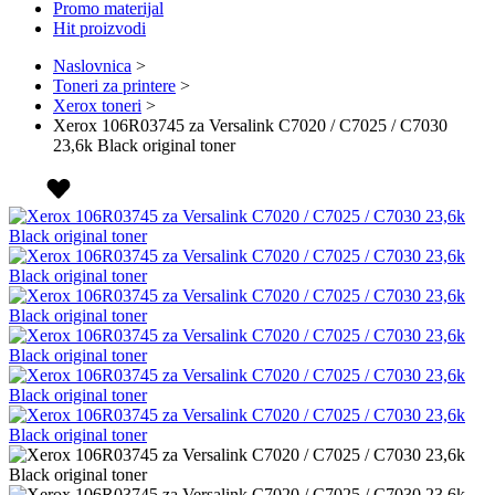
Promo materijal
Hit proizvodi
Naslovnica
>
Toneri za printere
>
Xerox toneri
>
Xerox 106R03745 za Versalink C7020 / C7025 / C7030
23,6k Black original toner