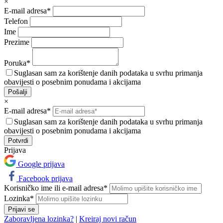
×
E-mail adresa*
Telefon
Ime
Prezime
Poruka*
Suglasan sam za korištenje danih podataka u svrhu primanja
obavijesti o posebnim ponudama i akcijama
Pošalji
×
E-mail adresa*
Suglasan sam za korištenje danih podataka u svrhu primanja
obavijesti o posebnim ponudama i akcijama
Prijava
Google prijava
Facebook prijava
Korisničko ime ili e-mail adresa*
Lozinka*
Prijavi se
Zaboravljena lozinka?
|
Kreiraj novi račun