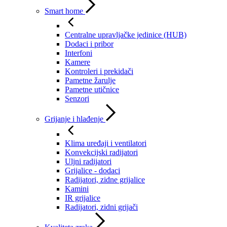
Smart home
Centralne upravljačke jedinice (HUB)
Dodaci i pribor
Interfoni
Kamere
Kontroleri i prekidači
Pametne žarulje
Pametne utičnice
Senzori
Grijanje i hlađenje
Klima uređaji i ventilatori
Konvekcijski radijatori
Uljni radijatori
Grijalice - dodaci
Radijatori, zidne grijalice
Kamini
IR grijalice
Radijatori, zidni grijači