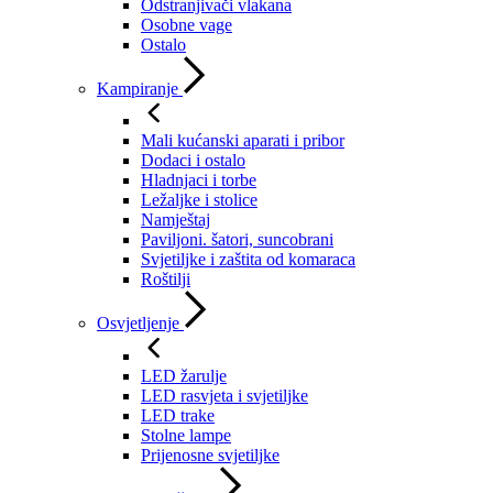
Odstranjivači vlakana
Osobne vage
Ostalo
Kampiranje
Mali kućanski aparati i pribor
Dodaci i ostalo
Hladnjaci i torbe
Ležaljke i stolice
Namještaj
Paviljoni. šatori, suncobrani
Svjetiljke i zaštita od komaraca
Roštilji
Osvjetljenje
LED žarulje
LED rasvjeta i svjetiljke
LED trake
Stolne lampe
Prijenosne svjetiljke