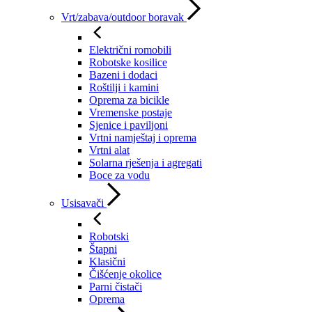
Vrt/zabava/outdoor boravak
Električni romobili
Robotske kosilice
Bazeni i dodaci
Roštilji i kamini
Oprema za bicikle
Vremenske postaje
Sjenice i paviljoni
Vrtni namještaj i oprema
Vrtni alat
Solarna rješenja i agregati
Boce za vodu
Usisavači
Robotski
Štapni
Klasični
Čišćenje okolice
Parni čistači
Oprema