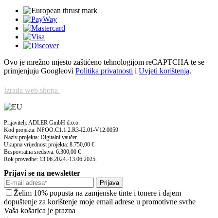
Ovo je mrežno mjesto zaštićeno tehnologijom reCAPTCHA te se
primjenjuju Googleovi
Politika privatnosti
i
Uvjeti korištenja
.
Izrada web shopa
Prijavitelj: ADLER GmbH d.o.o.
Kod projekta: NPOO.C1.1.2.R3-I2.01-V12.0059
Naziv projekta: Digitalni vaučer
Ukupna vrijednost projekta: 8.750,00 €
Bespovratna sredstva: 6.300,00 €
Rok provedbe: 13.06.2024.-13.06.2025.
Prijavi se na newsletter
Prijava
Želim 10% popusta na zamjenske tinte i tonere i dajem
dopuštenje za korištenje moje email adrese u promotivne svrhe
Vaša košarica je prazna