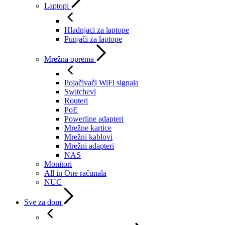
Laptopi
Hladnjaci za laptope
Punjači za laptope
Mrežna oprema
Pojačivači WiFi signala
Switchevi
Routeri
PoE
Powerline adapteri
Mrežne kartice
Mrežni kablovi
Mrežni adapteri
NAS
Monitori
All in One računala
NUC
Sve za dom