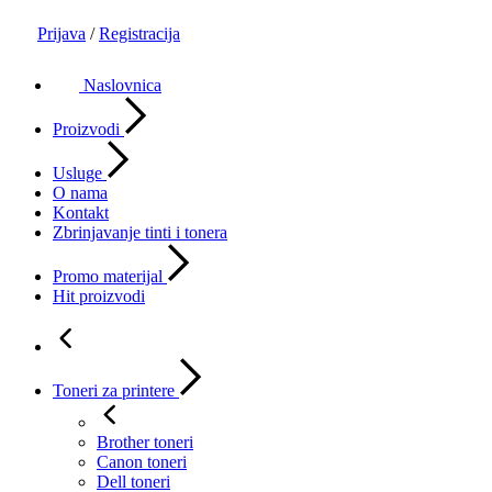
Prijava
/
Registracija
Naslovnica
Proizvodi
Usluge
O nama
Kontakt
Zbrinjavanje tinti i tonera
Promo materijal
Hit proizvodi
Toneri za printere
Brother toneri
Canon toneri
Dell toneri