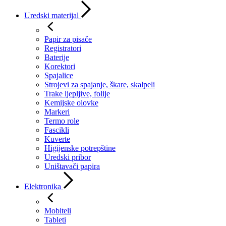
Uredski materijal
Papir za pisače
Registratori
Baterije
Korektori
Spajalice
Strojevi za spajanje, škare, skalpeli
Trake ljepljive, folije
Kemijske olovke
Markeri
Termo role
Fascikli
Kuverte
Higijenske potrepštine
Uredski pribor
Uništavači papira
Elektronika
Mobiteli
Tableti