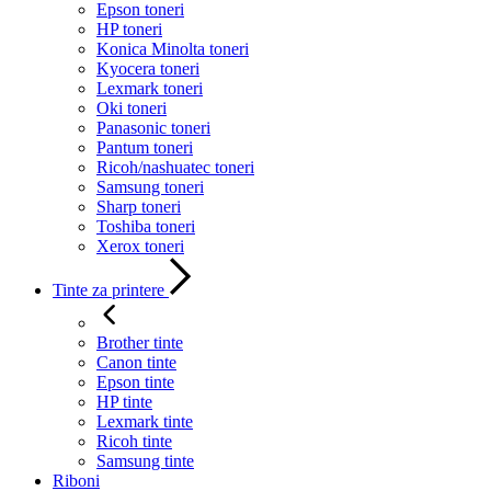
Epson toneri
HP toneri
Konica Minolta toneri
Kyocera toneri
Lexmark toneri
Oki toneri
Panasonic toneri
Pantum toneri
Ricoh/nashuatec toneri
Samsung toneri
Sharp toneri
Toshiba toneri
Xerox toneri
Tinte za printere
Brother tinte
Canon tinte
Epson tinte
HP tinte
Lexmark tinte
Ricoh tinte
Samsung tinte
Riboni