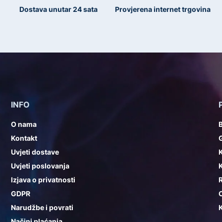
Dostava unutar 24 sata
Provjerena internet trgovina
INFO
O nama
Kontakt
G
Uvjeti dostave
K
Uvjeti poslovanja
K
Izjava o privatnosti
GDPR
Narudžbe i povrati
K
Načini plaćanja