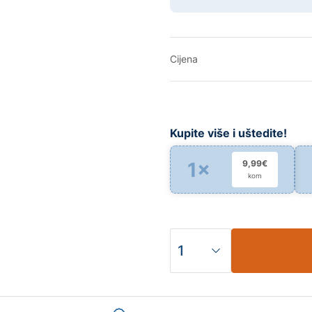
Cijena
Kupite više i uštedite!
1×
9,99€
kom