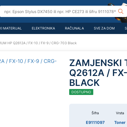
I MATERIJAL
ELEKTRONIKA
RAČUNALA
SVE ZA DOM
S
MUM HP Q2612A / FX-10 / FX-9 / CRG-703 Black
ZAMJENSKI 
Q2612A / FX-
BLACK
DOSTUPNO
Šifra
Vrsta
E9111097
Toner