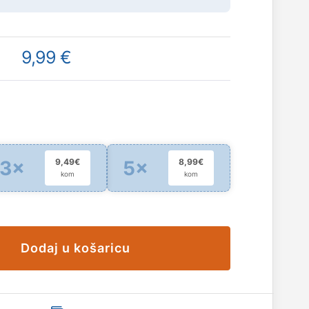
9,99 €
3×
5×
9,49€
8,99€
kom
kom
Dodaj u košaricu