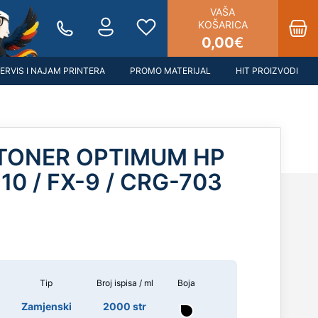
VAŠA
KOŠARICA
0,00
€
ERVIS I NAJAM PRINTERA
PROMO MATERIJAL
HIT PROIZVODI
TONER OPTIMUM HP
10 / FX-9 / CRG-703
Tip
Broj ispisa / ml
Boja
Zamjenski
2000 str