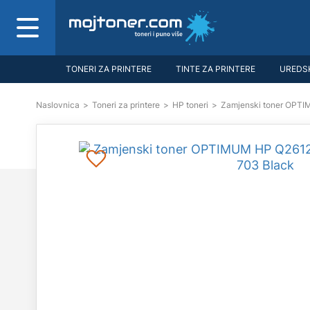
TONERI ZA PRINTERE
TINTE ZA PRINTERE
UREDSK
Naslovnica
>
Toneri za printere
>
HP toneri
>
Zamjenski toner OPTI