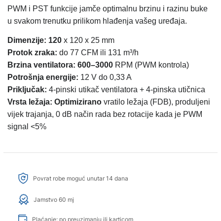
PWM i PST funkcije jamče optimalnu brzinu i razinu buke
u svakom trenutku prilikom hlađenja vašeg uređaja.
Dimenzije: 120
x 120 x 25 mm
Protok zraka:
do 77 CFM ili 131 m³/h
Brzina ventilatora: 600–3000
RPM (PWM kontrola)
Potrošnja energije:
12 V do 0,33 A
Priključak:
4-pinski utikač ventilatora + 4-pinska utičnica
Vrsta ležaja: Optimizirano
vratilo ležaja (FDB), produljeni
vijek trajanja, 0 dB način rada bez rotacije kada je PWM
signal <5%
Povrat robe moguć unutar 14 dana
Jamstvo 60 mj
Plaćanje: po preuzimanju ili karticom