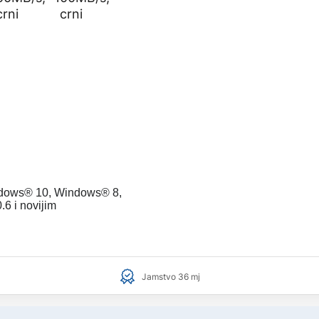
ndows® 10, Windows® 8,
6 i novijim
Jamstvo 36 mj