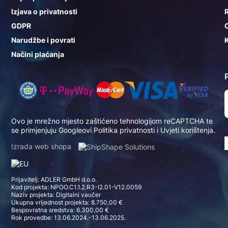
Izjava o privatnosti
GDPR
Narudžbe i povrati
K
Načini plaćanja
Ovo je mrežno mjesto zaštićeno tehnologijom reCAPTCHA te
se primjenjuju Googleovi
Politika privatnosti
i
Uvjeti korištenja
.
Izrada web shopa
Prijavitelj: ADLER GmbH d.o.o.
Kod projekta: NPOO.C1.1.2.R3-I2.01-V12.0059
Naziv projekta: Digitalni vaučer
Ukupna vrijednost projekta: 8.750,00 €
Bespovratna sredstva: 6.300,00 €
Rok provedbe: 13.06.2024.-13.06.2025.