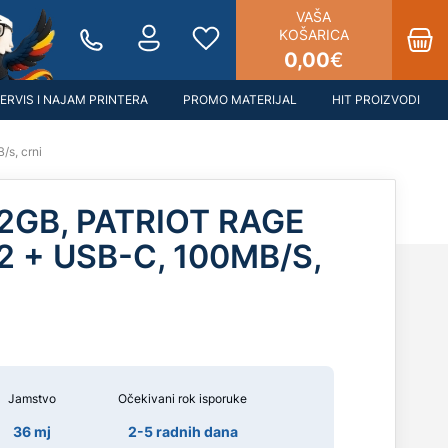
VAŠA
KOŠARICA
0,00
€
ERVIS I NAJAM PRINTERA
PROMO MATERIJAL
HIT PROIZVODI
s, crni
2GB, PATRIOT RAGE
2 + USB-C, 100MB/S,
Jamstvo
Očekivani rok isporuke
36 mj
2-5 radnih dana