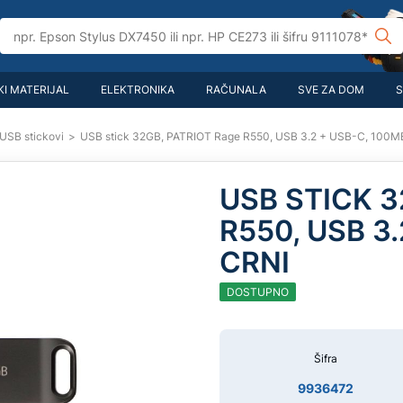
I MATERIJAL
ELEKTRONIKA
RAČUNALA
SVE ZA DOM
S
USB stickovi
>
USB stick 32GB, PATRIOT Rage R550, USB 3.2 + USB-C, 100MB/
USB STICK 3
R550, USB 3.
CRNI
DOSTUPNO
Šifra
9936472