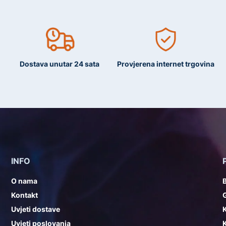
Dostava unutar 24 sata
Provjerena internet trgovina
INFO
O nama
Kontakt
G
Uvjeti dostave
K
Uvjeti poslovanja
K