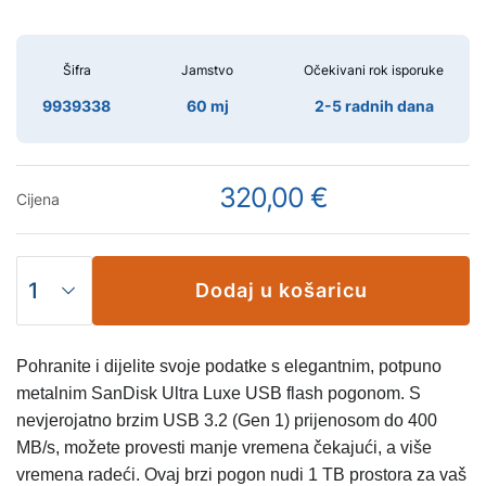
Šifra
Jamstvo
Očekivani rok isporuke
9939338
60 mj
2-5 radnih dana
320,00 €
Cijena
Dodaj u košaricu
Pohranite i dijelite svoje podatke s elegantnim, potpuno
metalnim SanDisk Ultra Luxe USB flash pogonom. S
nevjerojatno brzim USB 3.2 (Gen 1) prijenosom do 400
MB/s, možete provesti manje vremena čekajući, a više
vremena radeći. Ovaj brzi pogon nudi 1 TB prostora za vaš