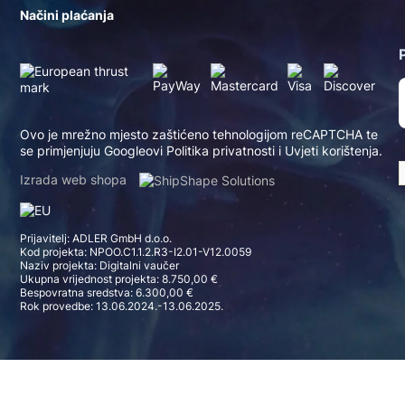
Načini plaćanja
Ovo je mrežno mjesto zaštićeno tehnologijom reCAPTCHA te
se primjenjuju Googleovi
Politika privatnosti
i
Uvjeti korištenja
.
Izrada web shopa
Prijavitelj: ADLER GmbH d.o.o.
Kod projekta: NPOO.C1.1.2.R3-I2.01-V12.0059
Naziv projekta: Digitalni vaučer
Ukupna vrijednost projekta: 8.750,00 €
Bespovratna sredstva: 6.300,00 €
Rok provedbe: 13.06.2024.-13.06.2025.