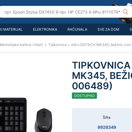
I MATERIJAL
ELEKTRONIKA
RAČUNALA
SVE ZA DOM
S
Memorijske kartice i čitači
>
Tipkovnica + miš LOGITECH MK345, bežični, crni
TIPKOVNICA
MK345, BEŽI
006489)
DOSTUPNO
Šifra
9928349