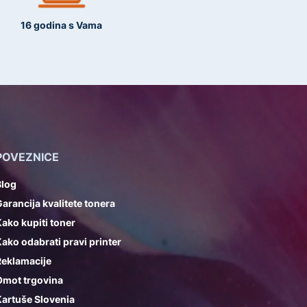
16 godina s Vama
POVEZNICE
Blog
arancija kvalitete tonera
ako kupiti toner
ako odabrati pravi printer
Reklamacije
Omot trgovina
artuše Slovenia