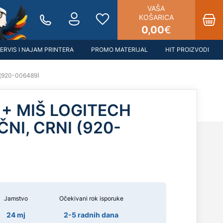
VAŠA
KOŠARICA
0,00
€
ERVIS I NAJAM PRINTERA
PROMO MATERIJAL
HIT PROIZVODI
 (920-006489)
 + MIŠ LOGITECH
ČNI, CRNI (920-
Jamstvo
Očekivani rok isporuke
24 mj
2-5 radnih dana