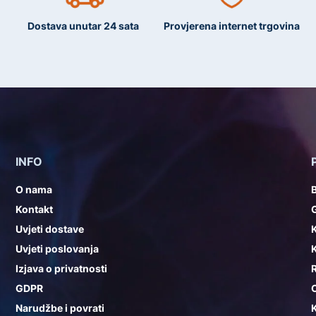
Dostava unutar 24 sata
Provjerena internet trgovina
INFO
O nama
Kontakt
G
Uvjeti dostave
K
Uvjeti poslovanja
K
Izjava o privatnosti
GDPR
Narudžbe i povrati
K