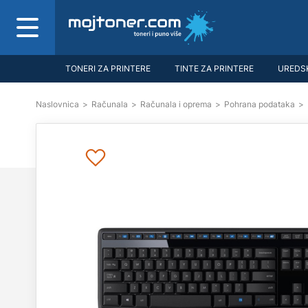
TONERI ZA PRINTERE
TINTE ZA PRINTERE
UREDSK
Naslovnica
>
Računala
>
Računala i oprema
>
Pohrana podataka
>