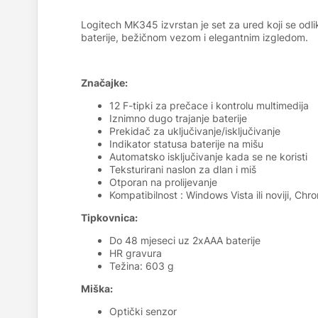
Logitech MK345 izvrstan je set za ured koji se odli
baterije, bežičnom vezom i elegantnim izgledom.
Značajke:
12 F-tipki za prečace i kontrolu multimedija
Iznimno dugo trajanje baterije
Prekidač za uključivanje/isključivanje
Indikator statusa baterije na mišu
Automatsko isključivanje kada se ne koristi
Teksturirani naslon za dlan i miš
Otporan na prolijevanje
Kompatibilnost : Windows Vista ili noviji, Ch
Tipkovnica:
Do 48 mjeseci uz 2xAAA baterije
HR gravura
Težina: 603 g
Miška:
Optički senzor