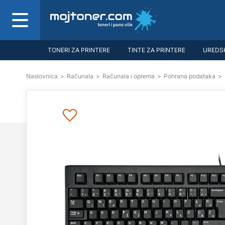
TONERI ZA PRINTERE
TINTE ZA PRINTERE
UREDSK
Naslovnica
>
Računala
>
Računala i oprema
>
Pohrana podataka
>