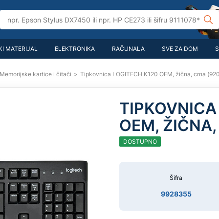
I MATERIJAL
ELEKTRONIKA
RAČUNALA
SVE ZA DOM
S
Memorijske kartice i čitači
>
Tipkovnica LOGITECH K120 OEM, žična, crna (9
TIPKOVNICA
OEM, ŽIČNA,
DOSTUPNO
Šifra
9928355