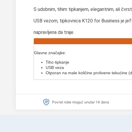
S udobnim, tihim tipkanjem, elegantnim, ali čvrs
USB vezom, tipkovnica K120 for Business je jeft
napravljena da traje.
Glavne značajke:
Tiho tipkanje
USB veza
Otporan na male količine prolivene tekućine (
Povrat robe moguć unutar 14 dana