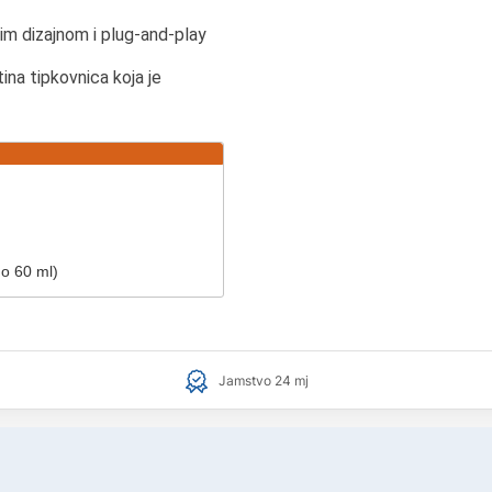
tim dizajnom i plug-and-play
ina tipkovnica koja je
do 60 ml)
Jamstvo 24 mj