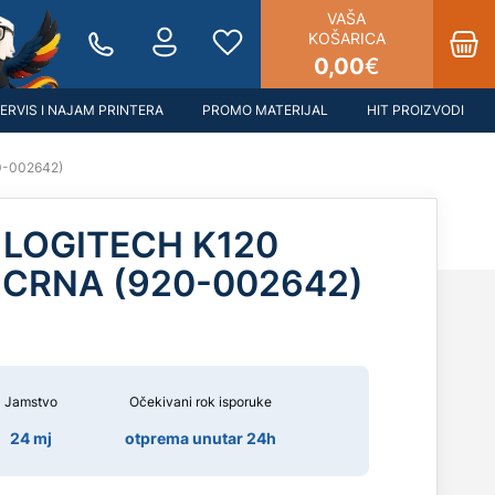
VAŠA
KOŠARICA
0,00
€
ERVIS I NAJAM PRINTERA
PROMO MATERIJAL
HIT PROIZVODI
20-002642)
 LOGITECH K120
 CRNA (920-002642)
Jamstvo
Očekivani rok isporuke
24 mj
otprema unutar 24h