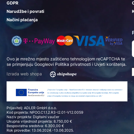
GDPR
Narudžbe i povrati
K
Načini plaćanja
Ovo je mrežno mjesto zaštićeno tehnologijom reCAPTCHA te
se primjenjuju Googleovi
Politika privatnosti
i
Uvjeti korištenja
.
Izrada web shopa
Prijavitelj: ADLER GmbH d.o.o.
Kod projekta: NPOO.C1.1.2.R3-I2.01-V12.0059
Naziv projekta: Digitalni vaučer
Ukupna vrijednost projekta: 8.750,00 €
Bespovratna sredstva: 6.300,00 €
Rok provedbe: 13.06.2024.-13.06.2025.