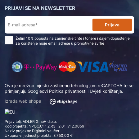
PRIJAVI SE NA NEWSLETTER
Prijava
Želim 10% popusta na zamjenske tinte i tonere i dajem dopuštenje
za korištenje moje email adrese u promotivne svrhe
Ovo je mrežno mjesto zaštićeno tehnologijom reCAPTCHA te se
primjenjuju Googleovi
Politika privatnosti
i
Uvjeti korištenja
.
Izrada web shopa
Prijavitelj: ADLER GmbH d.o.o.
Kod projekta: NPOO.C1.1.2.R3-I2.01-V12.0059
Naziv projekta: Digitalni vaučer
Ukupna vrijednost projekta: 8.750,00 €