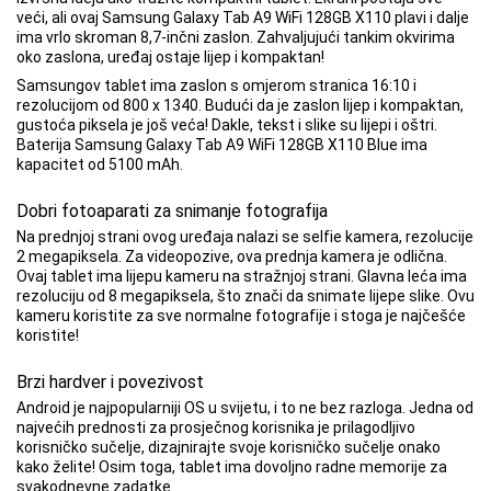
veći, ali ovaj Samsung Galaxy Tab A9 WiFi 128GB X110 plavi i dalje
ima vrlo skroman 8,7-inčni zaslon. Zahvaljujući tankim okvirima
oko zaslona, ​​uređaj ostaje lijep i kompaktan!
Samsungov tablet ima zaslon s omjerom stranica 16:10 i
rezolucijom od 800 x 1340. Budući da je zaslon lijep i kompaktan,
gustoća piksela je još veća! Dakle, tekst i slike su lijepi i oštri.
Baterija Samsung Galaxy Tab A9 WiFi 128GB X110 Blue ima
kapacitet od 5100 mAh.
Dobri fotoaparati za snimanje fotografija
Na prednjoj strani ovog uređaja nalazi se selfie kamera, rezolucije
2 megapiksela. Za videopozive, ova prednja kamera je odlična.
Ovaj tablet ima lijepu kameru na stražnjoj strani. Glavna leća ima
rezoluciju od 8 megapiksela, što znači da snimate lijepe slike. Ovu
kameru koristite za sve normalne fotografije i stoga je najčešće
koristite!
Brzi hardver i povezivost
Android je najpopularniji OS u svijetu, i to ne bez razloga. Jedna od
najvećih prednosti za prosječnog korisnika je prilagodljivo
korisničko sučelje, dizajnirajte svoje korisničko sučelje onako
kako želite! Osim toga, tablet ima dovoljno radne memorije za
svakodnevne zadatke.