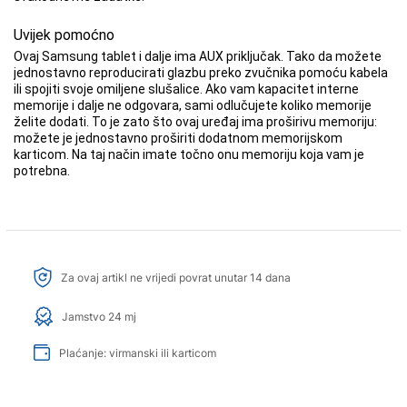
Uvijek pomoćno
Ovaj Samsung tablet i dalje ima AUX priključak. Tako da možete
jednostavno reproducirati glazbu preko zvučnika pomoću kabela
ili spojiti svoje omiljene slušalice. Ako vam kapacitet interne
memorije i dalje ne odgovara, sami odlučujete koliko memorije
želite dodati. To je zato što ovaj uređaj ima proširivu memoriju:
možete je jednostavno proširiti dodatnom memorijskom
karticom. Na taj način imate točno onu memoriju koja vam je
potrebna.
Za ovaj artikl ne vrijedi povrat unutar 14 dana
Jamstvo 24 mj
Plaćanje: virmanski ili karticom