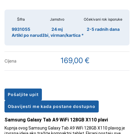
Šifra
Jamstvo
Očekivani rok isporuke
9931055
24 mj
2-5 radnih dana
Artikl po narudžbi, virman/kartica *
169,00 €
Cijena
Pošaljite upit
Obavijesti me kada postane dostupno
Samsung Galaxy Tab A9 WiFi 128GB X110 plavi
Kupnja ovog Samsung Galaxy Tab A9 WiFi 128GB X110 plavog je
izvrsna ideja ako tražite kompaktni tablet. Ekrani postaju sve