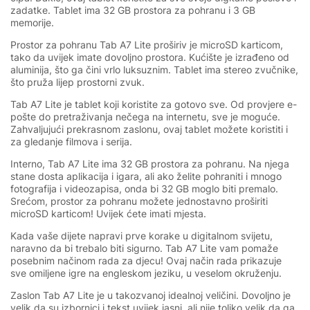
zadatke. Tablet ima 32 GB prostora za pohranu i 3 GB
memorije.
Prostor za pohranu Tab A7 Lite proširiv je microSD karticom,
tako da uvijek imate dovoljno prostora. Kućište je izrađeno od
aluminija, što ga čini vrlo luksuznim. Tablet ima stereo zvučnike,
što pruža lijep prostorni zvuk.
Tab A7 Lite je tablet koji koristite za gotovo sve. Od provjere e-
pošte do pretraživanja nečega na internetu, sve je moguće.
Zahvaljujući prekrasnom zaslonu, ovaj tablet možete koristiti i
za gledanje filmova i serija.
Interno, Tab A7 Lite ima 32 GB prostora za pohranu. Na njega
stane dosta aplikacija i igara, ali ako želite pohraniti i mnogo
fotografija i videozapisa, onda bi 32 GB moglo biti premalo.
Srećom, prostor za pohranu možete jednostavno proširiti
microSD karticom! Uvijek ćete imati mjesta.
Kada vaše dijete napravi prve korake u digitalnom svijetu,
naravno da bi trebalo biti sigurno. Tab A7 Lite vam pomaže
posebnim načinom rada za djecu! Ovaj način rada prikazuje
sve omiljene igre na engleskom jeziku, u veselom okruženju.
Zaslon Tab A7 Lite je u takozvanoj idealnoj veličini. Dovoljno je
velik da su izbornici i tekst uvijek jasni, ali nije toliko velik da ga