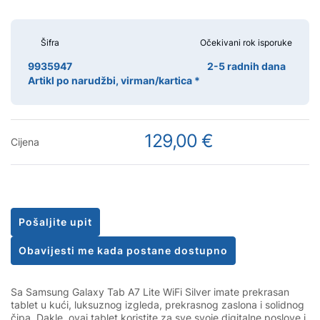
Šifra
Očekivani rok isporuke
9935947
2-5 radnih dana
Artikl po narudžbi, virman/kartica *
129,00 €
Cijena
Pošaljite upit
Obavijesti me kada postane dostupno
Sa Samsung Galaxy Tab A7 Lite WiFi Silver imate prekrasan
tablet u kući, luksuznog izgleda, prekrasnog zaslona i solidnog
čipa. Dakle, ovaj tablet koristite za sve svoje digitalne poslove i