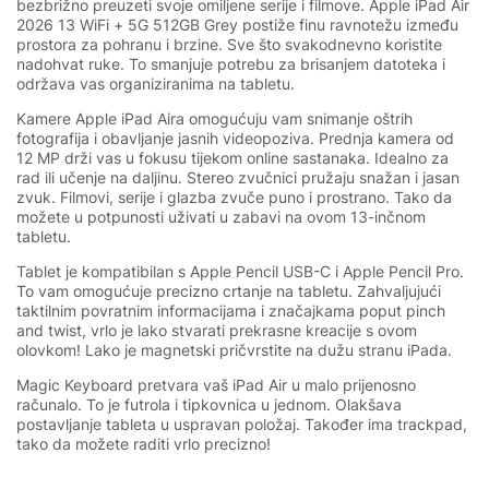
bezbrižno preuzeti svoje omiljene serije i filmove. Apple iPad Air
2026 13 WiFi + 5G 512GB Grey postiže finu ravnotežu između
prostora za pohranu i brzine. Sve što svakodnevno koristite
nadohvat ruke. To smanjuje potrebu za brisanjem datoteka i
održava vas organiziranima na tabletu.
Kamere Apple iPad Aira omogućuju vam snimanje oštrih
fotografija i obavljanje jasnih videopoziva. Prednja kamera od
12 MP drži vas u fokusu tijekom online sastanaka. Idealno za
rad ili učenje na daljinu. Stereo zvučnici pružaju snažan i jasan
zvuk. Filmovi, serije i glazba zvuče puno i prostrano. Tako da
možete u potpunosti uživati u zabavi na ovom 13-inčnom
tabletu.
Tablet je kompatibilan s Apple Pencil USB-C i Apple Pencil Pro.
To vam omogućuje precizno crtanje na tabletu. Zahvaljujući
taktilnim povratnim informacijama i značajkama poput pinch
and twist, vrlo je lako stvarati prekrasne kreacije s ovom
olovkom! Lako je magnetski pričvrstite na dužu stranu iPada.
Magic Keyboard pretvara vaš iPad Air u malo prijenosno
računalo. To je futrola i tipkovnica u jednom. Olakšava
postavljanje tableta u uspravan položaj. Također ima trackpad,
tako da možete raditi vrlo precizno!