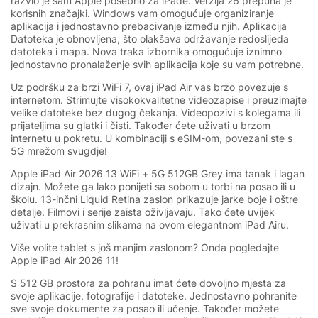
razvio je sam Apple posebno za iPade. Verzija 26 prepuna je
korisnih značajki. Windows vam omogućuje organiziranje
aplikacija i jednostavno prebacivanje između njih. Aplikacija
Datoteka je obnovljena, što olakšava održavanje redoslijeda
datoteka i mapa. Nova traka izbornika omogućuje iznimno
jednostavno pronalaženje svih aplikacija koje su vam potrebne.
Uz podršku za brzi WiFi 7, ovaj iPad Air vas brzo povezuje s
internetom. Strimujte visokokvalitetne videozapise i preuzimajte
velike datoteke bez dugog čekanja. Videopozivi s kolegama ili
prijateljima su glatki i čisti. Također ćete uživati u brzom
internetu u pokretu. U kombinaciji s eSIM-om, povezani ste s
5G mrežom svugdje!
Apple iPad Air 2026 13 WiFi + 5G 512GB Grey ima tanak i lagan
dizajn. Možete ga lako ponijeti sa sobom u torbi na posao ili u
školu. 13-inčni Liquid Retina zaslon prikazuje jarke boje i oštre
detalje. Filmovi i serije zaista oživljavaju. Tako ćete uvijek
uživati u prekrasnim slikama na ovom elegantnom iPad Airu.
Više volite tablet s još manjim zaslonom? Onda pogledajte
Apple iPad Air 2026 11!
S 512 GB prostora za pohranu imat ćete dovoljno mjesta za
svoje aplikacije, fotografije i datoteke. Jednostavno pohranite
sve svoje dokumente za posao ili učenje. Također možete