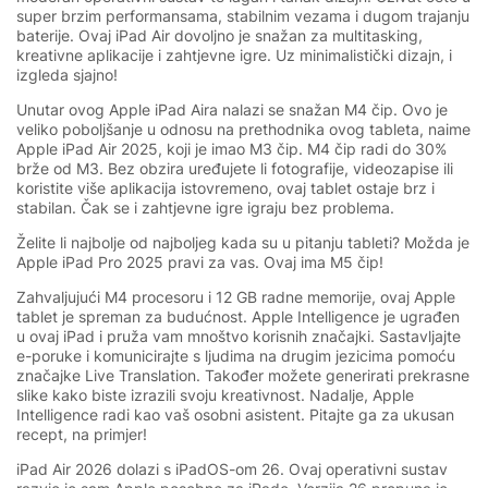
super brzim performansama, stabilnim vezama i dugom trajanju
baterije. Ovaj iPad Air dovoljno je snažan za multitasking,
kreativne aplikacije i zahtjevne igre. Uz minimalistički dizajn, i
izgleda sjajno!
Unutar ovog Apple iPad Aira nalazi se snažan M4 čip. Ovo je
veliko poboljšanje u odnosu na prethodnika ovog tableta, naime
Apple iPad Air 2025, koji je imao M3 čip. M4 čip radi do 30%
brže od M3. Bez obzira uređujete li fotografije, videozapise ili
koristite više aplikacija istovremeno, ovaj tablet ostaje brz i
stabilan. Čak se i zahtjevne igre igraju bez problema.
Želite li najbolje od najboljeg kada su u pitanju tableti? Možda je
Apple iPad Pro 2025 pravi za vas. Ovaj ima M5 čip!
Zahvaljujući M4 procesoru i 12 GB radne memorije, ovaj Apple
tablet je spreman za budućnost. Apple Intelligence je ugrađen
u ovaj iPad i pruža vam mnoštvo korisnih značajki. Sastavljajte
e-poruke i komunicirajte s ljudima na drugim jezicima pomoću
značajke Live Translation. Također možete generirati prekrasne
slike kako biste izrazili svoju kreativnost. Nadalje, Apple
Intelligence radi kao vaš osobni asistent. Pitajte ga za ukusan
recept, na primjer!
iPad Air 2026 dolazi s iPadOS-om 26. Ovaj operativni sustav