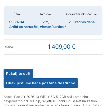
Šifra
Jamstvo
Očekivani rok isporuke
9938704
12 mj
2-5 radnih dana
Artikl po narudžbi, virman/kartica *
1.409,00 €
Cijena
Pošaljite upit
Obavijesti me kada postane dostupno
Apple iPad Air 2026 13 WiFi + 5G 512GB sivi kombinira
nevjerojatno brz M4 čip, svijetli 13-inčni Liquid Retina zaslon,
moderan operativni sustav te lagan i tanak dizajn. Uživat ćete u