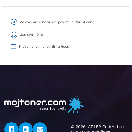
Za ovaj artikl ne vrijedi povrat unutar 14 dana
Jamstvo 12 mj
Plaćanje: virmanski ili karticom
© 2026. ADLER GmbH d.o.o..
Sva prava pridržana.