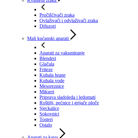
Kvaliteta zraka
Pročišćivači zraka
Ovlaživači i odvlaživači zraka
Difuzori
Mali kućanski aparati
Aparati za vakumiranje
Blenderi
Glačala
Friteze
Kuhala hrane
Kuhala vode
Mesoreznice
Mikseri
Priprava sladoleda i ledomati
Roštilji, pećnice i grijače ploče
Sjeckalice
Sokovnici
Tosteri
Ostalo
Aparati za kavu