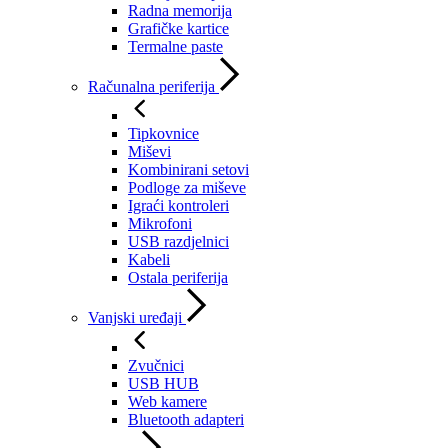
Radna memorija
Grafičke kartice
Termalne paste
Računalna periferija
Tipkovnice
Miševi
Kombinirani setovi
Podloge za miševe
Igraći kontroleri
Mikrofoni
USB razdjelnici
Kabeli
Ostala periferija
Vanjski uređaji
Zvučnici
USB HUB
Web kamere
Bluetooth adapteri