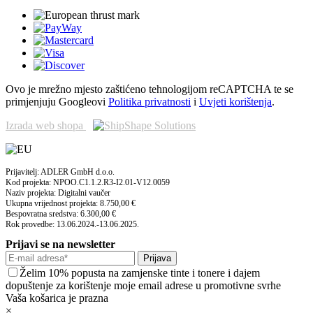
Ovo je mrežno mjesto zaštićeno tehnologijom reCAPTCHA te se
primjenjuju Googleovi
Politika privatnosti
i
Uvjeti korištenja
.
Izrada web shopa
Prijavitelj: ADLER GmbH d.o.o.
Kod projekta: NPOO.C1.1.2.R3-I2.01-V12.0059
Naziv projekta: Digitalni vaučer
Ukupna vrijednost projekta: 8.750,00 €
Bespovratna sredstva: 6.300,00 €
Rok provedbe: 13.06.2024.-13.06.2025.
Prijavi se na newsletter
Prijava
Želim 10% popusta na zamjenske tinte i tonere i dajem
dopuštenje za korištenje moje email adrese u promotivne svrhe
Vaša košarica je prazna
×