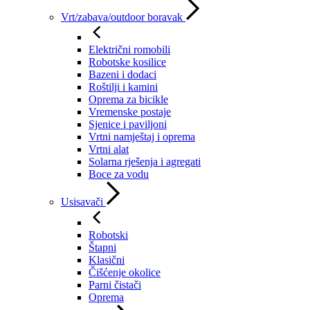
Vrt/zabava/outdoor boravak
Električni romobili
Robotske kosilice
Bazeni i dodaci
Roštilji i kamini
Oprema za bicikle
Vremenske postaje
Sjenice i paviljoni
Vrtni namještaj i oprema
Vrtni alat
Solarna rješenja i agregati
Boce za vodu
Usisavači
Robotski
Štapni
Klasični
Čišćenje okolice
Parni čistači
Oprema