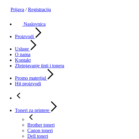
Prijava
/
Registracija
Naslovnica
Proizvodi
Usluge
O nama
Kontakt
Zbrinjavanje tinti i tonera
Promo materijal
Hit proizvodi
Toneri za printere
Brother toneri
Canon toneri
Dell toneri