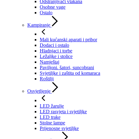
Odstranjivači vlakana
Osobne vage
Ostalo
Kampiranje
Mali kućanski aparati i pribor
Dodaci i ostalo
Hladnjaci i torbe
Ležaljke i stolice
Namještaj
Paviljoni. šatori, suncobrani
Svjetiljke i zaštita od komaraca
Roštilji
Osvjetljenje
LED žarulje
LED rasvjeta i svjetiljke
LED trake
Stolne lampe
Prijenosne svjetiljke