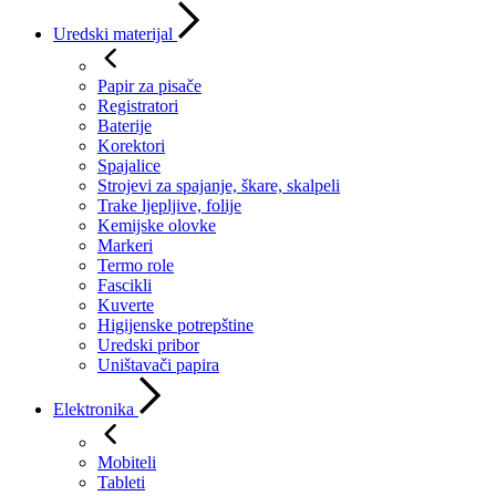
Uredski materijal
Papir za pisače
Registratori
Baterije
Korektori
Spajalice
Strojevi za spajanje, škare, skalpeli
Trake ljepljive, folije
Kemijske olovke
Markeri
Termo role
Fascikli
Kuverte
Higijenske potrepštine
Uredski pribor
Uništavači papira
Elektronika
Mobiteli
Tableti