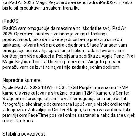
za iPad Air 2025, Magic Keyboard savršeno radi s iPadOS-om kako
biste bili produktivni u svakom trenutku.
iPadOS
iPadOS vam omogućuje da maksimalno iskoristite svoj iPad Air
2025. Operativni sustav dizajniran je za multitasking i
produktivnost, tako da možete jednostavno prelaziti između
aplikacija i otvarati više prozora odjednom. Stage Manager vam
omogućuje učinkovitije upravljanje tijekom rada istovremenim
korištenjem više aplikacija. Poboljšana podrška za Apple Pencil Pro i
Magic Keyboard čini rad bržim i preciznijim. Widgeti i prečaci
pomažu vam da izvršite najvažnije zadatke jednim dodirom.
Napredne kamere
Apple iPad Air 2025 13 WiFi + 5G 512GB Purple ima snažnu 12MP
kameru s više kutova na stražnjoj strani i 12MP kameru s Center
Stageom na prednjoj strani. To vam omogućuje snimanje oštrih
fotografija, skeniranje dokumenata i upućivanje visokokvalitetnih
videopoziva. Zahvaljujući Center Stageu, kamera vas automatski
prati tijekom FaceTime poziva i online sastanaka, tako da ste uvijek
u središtu kadra.
Stabilna povezivost