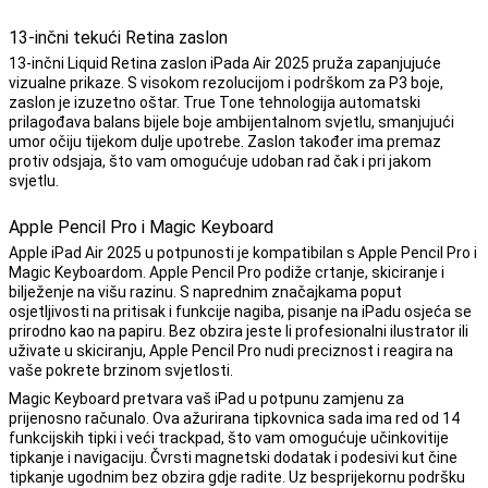
13-inčni tekući Retina zaslon
13-inčni Liquid Retina zaslon iPada Air 2025 pruža zapanjujuće
vizualne prikaze. S visokom rezolucijom i podrškom za P3 boje,
zaslon je izuzetno oštar. True Tone tehnologija automatski
prilagođava balans bijele boje ambijentalnom svjetlu, smanjujući
umor očiju tijekom dulje upotrebe. Zaslon također ima premaz
protiv odsjaja, što vam omogućuje udoban rad čak i pri jakom
svjetlu.
Apple Pencil Pro i Magic Keyboard
Apple iPad Air 2025 u potpunosti je kompatibilan s Apple Pencil Pro i
Magic Keyboardom. Apple Pencil Pro podiže crtanje, skiciranje i
bilježenje na višu razinu. S naprednim značajkama poput
osjetljivosti na pritisak i funkcije nagiba, pisanje na iPadu osjeća se
prirodno kao na papiru. Bez obzira jeste li profesionalni ilustrator ili
uživate u skiciranju, Apple Pencil Pro nudi preciznost i reagira na
vaše pokrete brzinom svjetlosti.
Magic Keyboard pretvara vaš iPad u potpunu zamjenu za
prijenosno računalo. Ova ažurirana tipkovnica sada ima red od 14
funkcijskih tipki i veći trackpad, što vam omogućuje učinkovitije
tipkanje i navigaciju. Čvrsti magnetski dodatak i podesivi kut čine
tipkanje ugodnim bez obzira gdje radite. Uz besprijekornu podršku