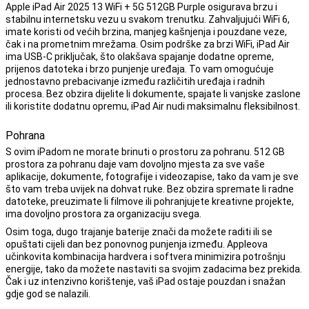
Apple iPad Air 2025 13 WiFi + 5G 512GB Purple osigurava brzu i
stabilnu internetsku vezu u svakom trenutku. Zahvaljujući WiFi 6,
imate koristi od većih brzina, manjeg kašnjenja i pouzdane veze,
čak i na prometnim mrežama. Osim podrške za brzi WiFi, iPad Air
ima USB-C priključak, što olakšava spajanje dodatne opreme,
prijenos datoteka i brzo punjenje uređaja. To vam omogućuje
jednostavno prebacivanje između različitih uređaja i radnih
procesa. Bez obzira dijelite li dokumente, spajate li vanjske zaslone
ili koristite dodatnu opremu, iPad Air nudi maksimalnu fleksibilnost.
Pohrana
S ovim iPadom ne morate brinuti o prostoru za pohranu. 512 GB
prostora za pohranu daje vam dovoljno mjesta za sve vaše
aplikacije, dokumente, fotografije i videozapise, tako da vam je sve
što vam treba uvijek na dohvat ruke. Bez obzira spremate li radne
datoteke, preuzimate li filmove ili pohranjujete kreativne projekte,
ima dovoljno prostora za organizaciju svega.
Osim toga, dugo trajanje baterije znači da možete raditi ili se
opuštati cijeli dan bez ponovnog punjenja između. Appleova
učinkovita kombinacija hardvera i softvera minimizira potrošnju
energije, tako da možete nastaviti sa svojim zadacima bez prekida.
Čak i uz intenzivno korištenje, vaš iPad ostaje pouzdan i snažan
gdje god se nalazili.