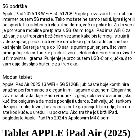
5G podrška
Apple iPad 2025 13 WiFi + 5G 512GB Purple pruža vam brzi mobilni
internet putem 5G mreže. Tako možete ne samo raditi, igrati igre ili
se opuštati u udobnosti vlastitog doma, već i u pokretu. Za to vam
je potrebna mobilna pretplata s 5G. Osim toga, iPad ima WiFi 6 za
uživanje u ultrabrzim bežičnim vezama kako biste mogli strujati
videozapise, preuzimati velike datoteke i glatko raditi online bez
kašnjenja. Baterija traje do 10 sati s punim punjenjem, što vam
omogućuje da ostanete produktivni cijeli dan ili nesmetano uživate
u filmovima i igrama. Punjenje je brzo putem USB-C priključka, što
vam daje dovoljno baterije za tren oka.
Moćan tablet
Apple iPad Air 2025 13 WiFi + 5G 512GB ljubičaste boje kombinira
snažne performanse s elegantnim i laganim dizajnom. Elegantna
završna obrada daje iPadu vrhunski izgled, dok čvrsto aluminijsko
kućište osigurava da može podnijeti udarce. Zahvaljujući tankom
dizajnu i maloj težini, bez napora ćete ga ponijeti bilo gdje, bilo da
ste kod kuće, u uredu ili u pokretu. Ako tražite još brži iPad,
pogledajte Apple iPad Pro 2024 s Appleovim M4 čipom!
Tablet APPLE iPad Air (2025)