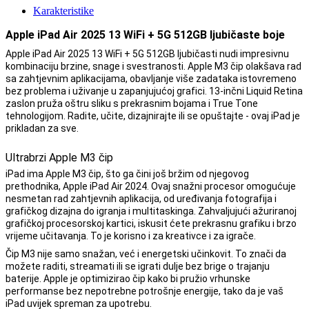
Karakteristike
Apple iPad Air 2025 13 WiFi + 5G 512GB ljubičaste boje
Apple iPad Air 2025 13 WiFi + 5G 512GB ljubičasti nudi impresivnu
kombinaciju brzine, snage i svestranosti. Apple M3 čip olakšava rad
sa zahtjevnim aplikacijama, obavljanje više zadataka istovremeno
bez problema i uživanje u zapanjujućoj grafici. 13-inčni Liquid Retina
zaslon pruža oštru sliku s prekrasnim bojama i True Tone
tehnologijom. Radite, učite, dizajnirajte ili se opuštajte - ovaj iPad je
prikladan za sve.
Ultrabrzi Apple M3 čip
iPad ima Apple M3 čip, što ga čini još bržim od njegovog
prethodnika, Apple iPad Air 2024. Ovaj snažni procesor omogućuje
nesmetan rad zahtjevnih aplikacija, od uređivanja fotografija i
grafičkog dizajna do igranja i multitaskinga. Zahvaljujući ažuriranoj
grafičkoj procesorskoj kartici, iskusit ćete prekrasnu grafiku i brzo
vrijeme učitavanja. To je korisno i za kreativce i za igrače.
Čip M3 nije samo snažan, već i energetski učinkovit. To znači da
možete raditi, streamati ili se igrati dulje bez brige o trajanju
baterije. Apple je optimizirao čip kako bi pružio vrhunske
performanse bez nepotrebne potrošnje energije, tako da je vaš
iPad uvijek spreman za upotrebu.