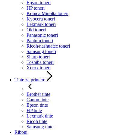
Epson toneri
HP toneri
Konica Minolta toneri
Kyocera toneri
Lexmark toneri
Oki toneri
Panasonic toneri
Pantum toneri
Ricoh/nashuatec toneri
Samsung toneri
Sharp toneri
Toshiba toneri
Xerox toneri
Tinte za printere
Brother tinte
Canon tinte
Epson tinte
HP tinte
Lexmark tinte
Ricoh tinte
Samsung tinte
Riboni