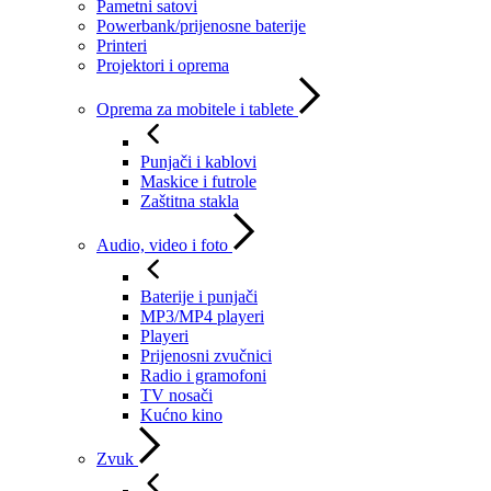
Pametni satovi
Powerbank/prijenosne baterije
Printeri
Projektori i oprema
Oprema za mobitele i tablete
Punjači i kablovi
Maskice i futrole
Zaštitna stakla
Audio, video i foto
Baterije i punjači
MP3/MP4 playeri
Playeri
Prijenosni zvučnici
Radio i gramofoni
TV nosači
Kućno kino
Zvuk