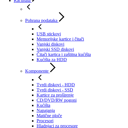
Računala
Pohrana podataka
USB stickovi
Memorijske kartice i čitači
Vanjski diskovi
Vanjski SSD diskovi
Čitači kartica i zaštitna kućišta
Kućišta za HDD
Komponente
Tvrdi diskovi - HDD
Tvrdi diskovi - SSD
Kartice za proširenje
CD/DVD/RW pogoni
Kućišta
Napajanja
Matične ploče
Procesori
Hladnjaci za procesore