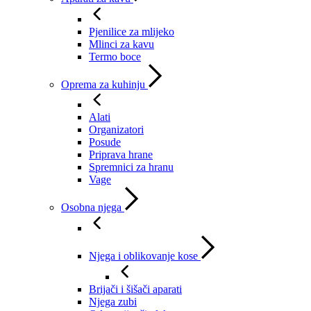
Pjenilice za mlijeko
Mlinci za kavu
Termo boce
Oprema za kuhinju
Alati
Organizatori
Posude
Priprava hrane
Spremnici za hranu
Vage
Osobna njega
Njega i oblikovanje kose
Brijači i šišači aparati
Njega zubi