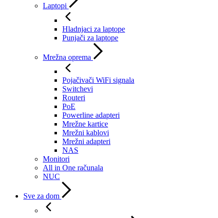
Laptopi
Hladnjaci za laptope
Punjači za laptope
Mrežna oprema
Pojačivači WiFi signala
Switchevi
Routeri
PoE
Powerline adapteri
Mrežne kartice
Mrežni kablovi
Mrežni adapteri
NAS
Monitori
All in One računala
NUC
Sve za dom