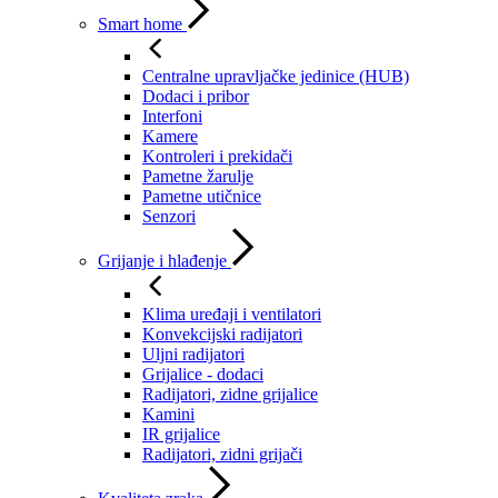
Smart home
Centralne upravljačke jedinice (HUB)
Dodaci i pribor
Interfoni
Kamere
Kontroleri i prekidači
Pametne žarulje
Pametne utičnice
Senzori
Grijanje i hlađenje
Klima uređaji i ventilatori
Konvekcijski radijatori
Uljni radijatori
Grijalice - dodaci
Radijatori, zidne grijalice
Kamini
IR grijalice
Radijatori, zidni grijači