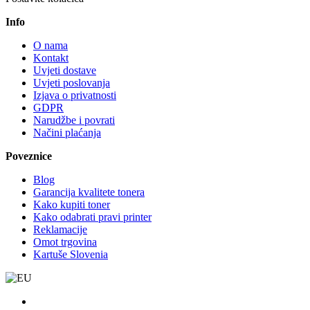
Info
O nama
Kontakt
Uvjeti dostave
Uvjeti poslovanja
Izjava o privatnosti
GDPR
Narudžbe i povrati
Načini plaćanja
Poveznice
Blog
Garancija kvalitete tonera
Kako kupiti toner
Kako odabrati pravi printer
Reklamacije
Omot trgovina
Kartuše Slovenia