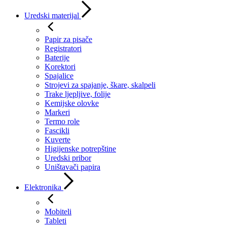
Uredski materijal
Papir za pisače
Registratori
Baterije
Korektori
Spajalice
Strojevi za spajanje, škare, skalpeli
Trake ljepljive, folije
Kemijske olovke
Markeri
Termo role
Fascikli
Kuverte
Higijenske potrepštine
Uredski pribor
Uništavači papira
Elektronika
Mobiteli
Tableti