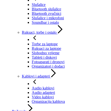
Slušalice
Bluetooth slušalice
Bluetooth zvučnici
Slušalice i mikrofoni
Soundbar i ostalo
Ruksaci, torbe i ostalo
Torbe za laptope
Ruksaci za laptope
Slobodno vrijeme
Tableti i diskovi
Fotoaparati i dronovi
Organizatori i dodaci
Kablovi i adapteri
Audio kablovi
Audio adapteri
Video kablovi
Organizacija kablova