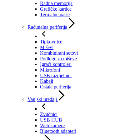
Radna memorija
Grafičke kartice
Termalne paste
Računalna periferija
Tipkovnice
Miševi
Kombinirani setovi
Podloge za miševe
Igraći kontroleri
Mikrofoni
USB razdjelnici
Kabeli
Ostala periferija
Vanjski uređaji
Zvučnici
USB HUB
Web kamere
Bluetooth adapteri