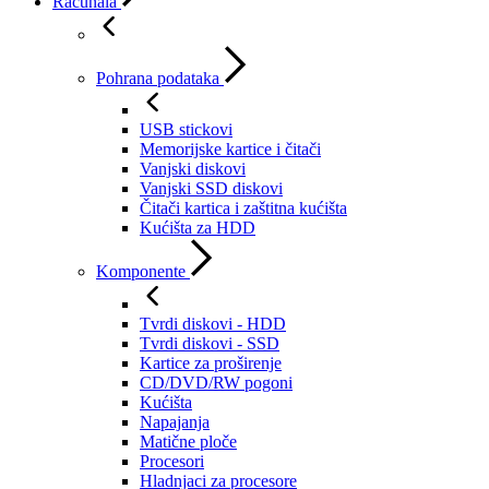
Računala
Pohrana podataka
USB stickovi
Memorijske kartice i čitači
Vanjski diskovi
Vanjski SSD diskovi
Čitači kartica i zaštitna kućišta
Kućišta za HDD
Komponente
Tvrdi diskovi - HDD
Tvrdi diskovi - SSD
Kartice za proširenje
CD/DVD/RW pogoni
Kućišta
Napajanja
Matične ploče
Procesori
Hladnjaci za procesore