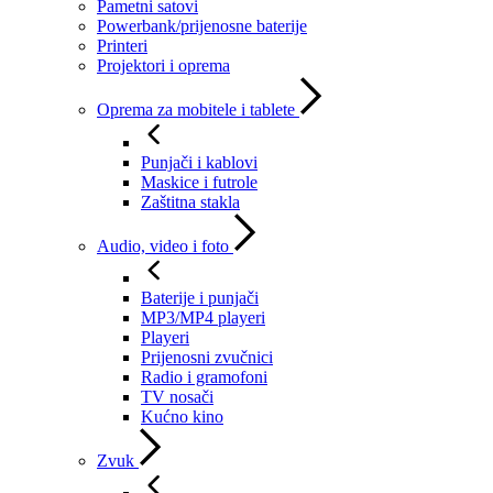
Pametni satovi
Powerbank/prijenosne baterije
Printeri
Projektori i oprema
Oprema za mobitele i tablete
Punjači i kablovi
Maskice i futrole
Zaštitna stakla
Audio, video i foto
Baterije i punjači
MP3/MP4 playeri
Playeri
Prijenosni zvučnici
Radio i gramofoni
TV nosači
Kućno kino
Zvuk