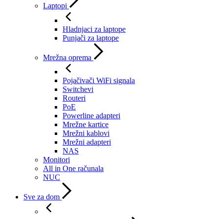
Laptopi
Hladnjaci za laptope
Punjači za laptope
Mrežna oprema
Pojačivači WiFi signala
Switchevi
Routeri
PoE
Powerline adapteri
Mrežne kartice
Mrežni kablovi
Mrežni adapteri
NAS
Monitori
All in One računala
NUC
Sve za dom