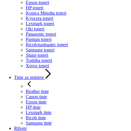
Epson toneri
HP toneri
Konica Minolta toneri
Kyocera toneri
Lexmark toneri
Oki toneri
Panasonic toneri
Pantum toneri
Ricoh/nashuatec toneri
Samsung toneri
Sharp toneri
Toshiba toneri
Xerox toneri
Tinte za printere
Brother tinte
Canon tinte
Epson tinte
HP tinte
Lexmark tinte
Ricoh tinte
Samsung tinte
Riboni