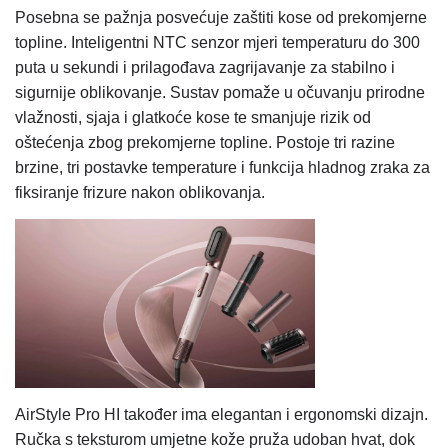
Posebna se pažnja posvećuje zaštiti kose od prekomjerne
topline. Inteligentni NTC senzor mjeri temperaturu do 300
puta u sekundi i prilagođava zagrijavanje za stabilno i
sigurnije oblikovanje. Sustav pomaže u očuvanju prirodne
vlažnosti, sjaja i glatkoće kose te smanjuje rizik od
oštećenja zbog prekomjerne topline. Postoje tri razine
brzine, tri postavke temperature i funkcija hladnog zraka za
fiksiranje frizure nakon oblikovanja.
AirStyle Pro HI također ima elegantan i ergonomski dizajn.
Ručka s teksturom umjetne kože pruža udoban hvat, dok