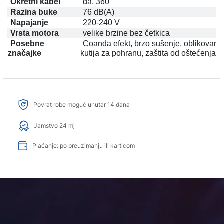
Okretni kabel
da, 360°
Razina buke
76 dB(A)
Napajanje
220-240 V
Vrsta motora
velike brzine bez četkica
Posebne
Coanda efekt, brzo sušenje, oblikovanj
značajke
kutija za pohranu, zaštita od oštećenja t
Povrat robe moguć unutar 14 dana
Jamstvo 24 mj
Plaćanje: po preuzimanju ili karticom