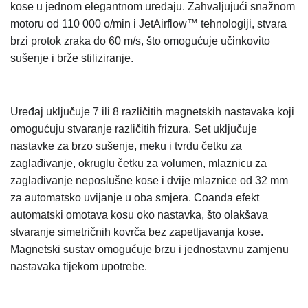
kose u jednom elegantnom uređaju. Zahvaljujući snažnom
motoru od 110 000 o/min i JetAirflow™ tehnologiji, stvara
brzi protok zraka do 60 m/s, što omogućuje učinkovito
sušenje i brže stiliziranje.
Uređaj uključuje 7 ili 8 različitih magnetskih nastavaka koji
omogućuju stvaranje različitih frizura. Set uključuje
nastavke za brzo sušenje, meku i tvrdu četku za
zaglađivanje, okruglu četku za volumen, mlaznicu za
zaglađivanje neposlušne kose i dvije mlaznice od 32 mm
za automatsko uvijanje u oba smjera. Coanda efekt
automatski omotava kosu oko nastavka, što olakšava
stvaranje simetričnih kovrča bez zapetljavanja kose.
Magnetski sustav omogućuje brzu i jednostavnu zamjenu
nastavaka tijekom upotrebe.