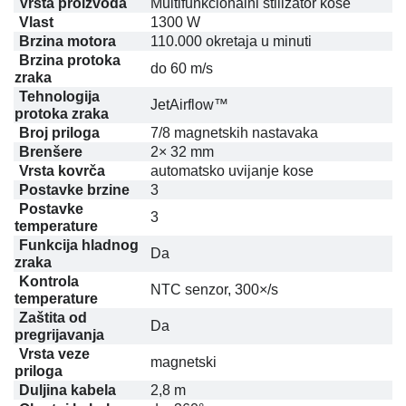
Vrsta proizvoda
Multifunkcionalni stilizator kose
Vlast
1300 W
Brzina motora
110.000 okretaja u minuti
Brzina protoka
do 60 m/s
zraka
Tehnologija
JetAirflow™
protoka zraka
Broj priloga
7/8 magnetskih nastavaka
Brenšere
2× 32 mm
Vrsta kovrča
automatsko uvijanje kose
Postavke brzine
3
Postavke
3
temperature
Funkcija hladnog
Da
zraka
Kontrola
NTC senzor, 300×/s
temperature
Zaštita od
Da
pregrijavanja
Vrsta veze
magnetski
priloga
Duljina kabela
2,8 m