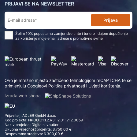
PRIJAVI SE NA NEWSLETTER
Prijava
Želim 10% popusta na zamjenske tinte i tonere i dajem dopuštenje
za korištenje moje email adrese u promotivne svrhe
Ovo je mrežno mjesto zaštićeno tehnologijom reCAPTCHA te se
primjenjuju Googleovi
Politika privatnosti
i
Uvjeti korištenja
.
Izrada web shopa
Prijavitelj: ADLER GmbH d.o.o.
Kod projekta: NPOO.C1.1.2.R3-I2.01-V12.0059
Naziv projekta: Digitalni vaučer
Ukupna vrijednost projekta: 8.750,00 €
Bespovratna sredstva: 6.300,00 €