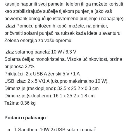
kasnije napunili svoj pametni telefon ili ga možete koristiti
kao stabilizirajuće sučelje tijekom punjenja (ako vaš
powerbank omogućuje istovremeno punjenje i napajanje).
Izlazi Pomoću priloženih kopči možete, na primjer,
pričvrstiti solarni punjač na ruksak kada idete u avanturu.
Zelena energija za vašu opremu!
Izlaz solarnog panela: 10 W / 6.3 V
Solarna ćelija: monokristalna. Visoka učinkovitost, brzina
prijenosa 22%.
Priključci: 2 x USB A ženski 5 V / 1 A
USB izlaz: 2 x 5 V/1 A (ukupno maksimalno 10 W).
Dimenzije (rasklopljeno): 32.5 x 25.2 x 0.3 cm
Dimenzije (sklopljeno): 16.1 x 25.2 x 1.8 cm
Težina: 0.36 kg
Podaci o pakiranju:
1 Sandberg 10W 2xUSB solarni punjač