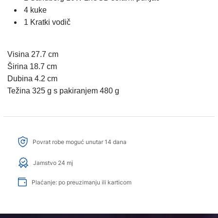
4 kuke
1 Kratki vodič
Visina 27.7 cm
Širina 18.7 cm
Dubina 4.2 cm
Težina 325 g s pakiranjem 480 g
Povrat robe moguć unutar 14 dana
Jamstvo 24 mj
Plaćanje: po preuzimanju ili karticom