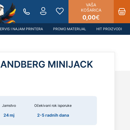
VAŠA
KOŠARICA
0,00
€
ERVIS I NAJAM PRINTERA
PROMO MATERIJAL
HIT PROIZVODI
SANDBERG MINIJACK
Jamstvo
Očekivani rok isporuke
24 mj
2-5 radnih dana