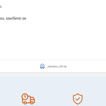
n.
vu, savršeno se
Jamstvo 24 mj