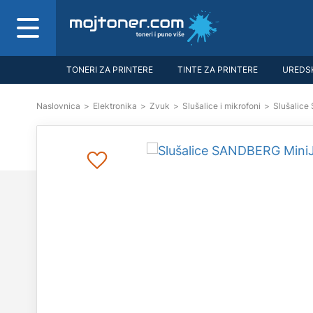
TONERI ZA PRINTERE
TINTE ZA PRINTERE
UREDSK
Naslovnica
>
Elektronika
>
Zvuk
>
Slušalice i mikrofoni
>
Slušalic