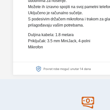
udobnima za nošenje.
Možete ih izravno spojiti na svoj pametni telefo
Uključeno je računalno sučelje.
S podesivim držačem mikrofona i trakom za gla
prilagođavaju vašim potrebama.
Duljina kabela: 1.8 metara
Priključak: 3.5 mm MiniJack, 4-polni
Mikrofon
Povrat robe moguć unutar 14 dana