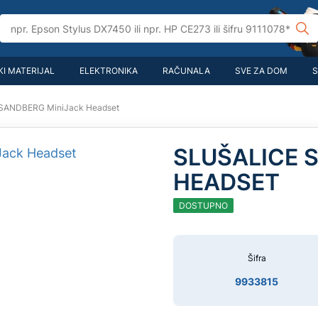
I MATERIJAL
ELEKTRONIKA
RAČUNALA
SVE ZA DOM
S
e SANDBERG MiniJack Headset
SLUŠALICE 
HEADSET
DOSTUPNO
Šifra
9933815