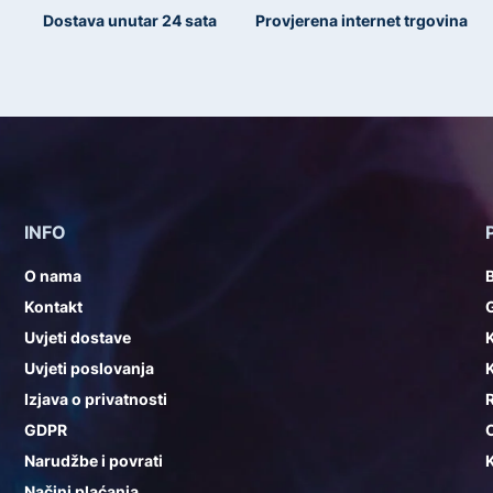
Dostava unutar 24 sata
Provjerena internet trgovina
INFO
O nama
Kontakt
G
Uvjeti dostave
K
Uvjeti poslovanja
K
Izjava o privatnosti
GDPR
Narudžbe i povrati
K
Načini plaćanja