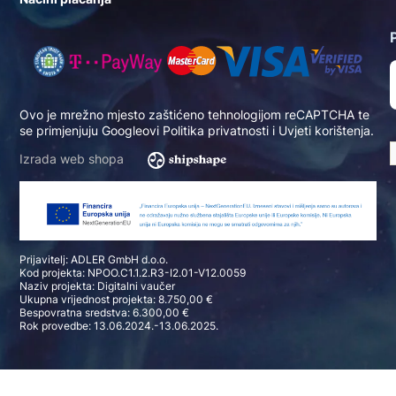
Ovo je mrežno mjesto zaštićeno tehnologijom reCAPTCHA te
se primjenjuju Googleovi
Politika privatnosti
i
Uvjeti korištenja
.
Izrada web shopa
Prijavitelj: ADLER GmbH d.o.o.
Kod projekta: NPOO.C1.1.2.R3-I2.01-V12.0059
Naziv projekta: Digitalni vaučer
Ukupna vrijednost projekta: 8.750,00 €
Bespovratna sredstva: 6.300,00 €
Rok provedbe: 13.06.2024.-13.06.2025.