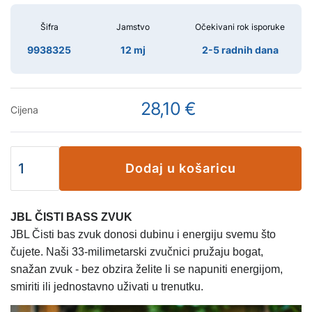
Šifra
Jamstvo
Očekivani rok isporuke
9938325
12 mj
2-5 radnih dana
28,10 €
Cijena
Dodaj u košaricu
JBL ČISTI BASS ZVUK
JBL Čisti bas zvuk donosi dubinu i energiju svemu što
čujete. Naši 33-milimetarski zvučnici pružaju bogat,
snažan zvuk - bez obzira želite li se napuniti energijom,
smiriti ili jednostavno uživati ​​u trenutku.