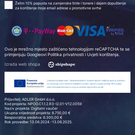
Želim 10% popusta na zamjenske tinte i tonere i dajem dopuštenje
za korištenje moje email adrese u promotivne svrhe
Ovo je mrežno mjesto zaštićeno tehnologijom reCAPTCHA te se
primjenjuju Googleovi
Politika privatnosti
i
Uvjeti korištenja
.
Izrada web shopa
Prijavitelj: ADLER GmbH d.o.o.
Kod projekta: NPOO.C1.1.2.R3-I2.01-V12.0059
Naziv projekta: Digitalni vaučer
Ukupna vrijednost projekta: 8.750,00 €
Bespovratna sredstva: 6.300,00 €
Rok provedbe: 13.06.2024.-13.06.2025.