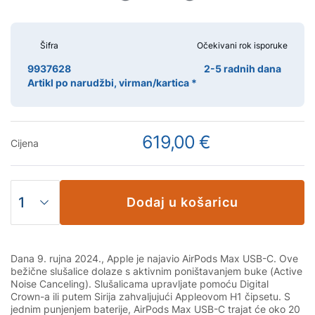
Šifra
Očekivani rok isporuke
9937628
2-5 radnih dana
Artikl po narudžbi, virman/kartica *
619,00 €
Cijena
Dodaj u košaricu
Dana 9. rujna 2024., Apple je najavio AirPods Max USB-C. Ove
bežične slušalice dolaze s aktivnim poništavanjem buke (Active
Noise Canceling). Slušalicama upravljate pomoću Digital
Crown-a ili putem Sirija zahvaljujući Appleovom H1 čipsetu. S
jednim punjenjem baterije, AirPods Max USB-C trajat će oko 20