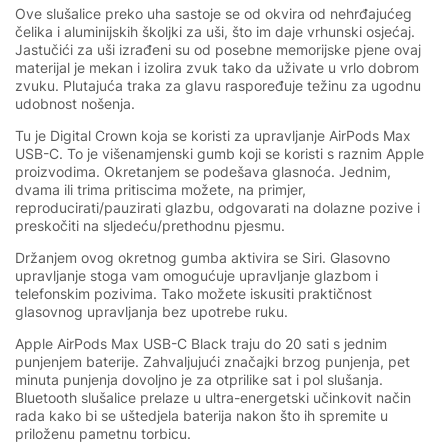
Ove slušalice preko uha sastoje se od okvira od nehrđajućeg
čelika i aluminijskih školjki za uši, što im daje vrhunski osjećaj.
Jastučići za uši izrađeni su od posebne memorijske pjene ovaj
materijal je mekan i izolira zvuk tako da uživate u vrlo dobrom
zvuku. Plutajuća traka za glavu raspoređuje težinu za ugodnu
udobnost nošenja.
Tu je Digital Crown koja se koristi za upravljanje AirPods Max
USB-C. To je višenamjenski gumb koji se koristi s raznim Apple
proizvodima. Okretanjem se podešava glasnoća. Jednim,
dvama ili trima pritiscima možete, na primjer,
reproducirati/pauzirati glazbu, odgovarati na dolazne pozive i
preskočiti na sljedeću/prethodnu pjesmu.
Držanjem ovog okretnog gumba aktivira se Siri. Glasovno
upravljanje stoga vam omogućuje upravljanje glazbom i
telefonskim pozivima. Tako možete iskusiti praktičnost
glasovnog upravljanja bez upotrebe ruku.
Apple AirPods Max USB-C Black traju do 20 sati s jednim
punjenjem baterije. Zahvaljujući značajki brzog punjenja, pet
minuta punjenja dovoljno je za otprilike sat i pol slušanja.
Bluetooth slušalice prelaze u ultra-energetski učinkovit način
rada kako bi se uštedjela baterija nakon što ih spremite u
priloženu pametnu torbicu.