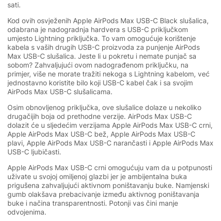
sati.
Kod ovih osvježenih Apple AirPods Max USB-C Black slušalica,
odabrana je nadogradnja hardvera s USB-C priključkom
umjesto Lightning priključka. To vam omogućuje korištenje
kabela s vaših drugih USB-C proizvoda za punjenje AirPods
Max USB-C slušalica. Jeste li u pokretu i nemate punjač sa
sobom? Zahvaljujući ovom nadograđenom priključku, na
primjer, više ne morate tražiti nekoga s Lightning kabelom, već
jednostavno koristite bilo koji USB-C kabel čak i sa svojim
AirPods Max USB-C slušalicama.
Osim obnovljenog priključka, ove slušalice dolaze u nekoliko
drugačijih boja od prethodne verzije. AirPods Max USB-C
dolazit će u sljedećim verzijama Apple AirPods Max USB-C crni,
Apple AirPods Max USB-C bež, Apple AirPods Max USB-C
plavi, Apple AirPods Max USB-C narančasti i Apple AirPods Max
USB-C ljubičasti.
Apple AirPods Max USB-C crni omogućuju vam da u potpunosti
uživate u svojoj omiljenoj glazbi jer je ambijentalna buka
prigušena zahvaljujući aktivnom poništavanju buke. Namjenski
gumb olakšava prebacivanje između aktivnog poništavanja
buke i načina transparentnosti. Potonji vas čini manje
odvojenima.