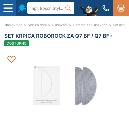
Naslovnica
>
Sve za dom
>
Usisavači
>
Oprema za usisavače
>
Set krpi
SET KRPICA ROBOROCK ZA Q7 BF / Q7 BF+
DOSTUPNO