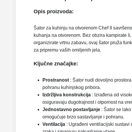
Opis proizvoda:
Šator za kuhinju na otvorenom Chef II savršeno j
kuhanja na otvorenom. Bez obzira kampirate li, i
organizirate vrtnu zabavu, ovaj šator pruža funk
za pripremu vaših omiljenih jela.
Ključne značajke:
Prostranost
: Šator nudi dovoljno prostor
pohranu kuhinjskog pribora.
Izdržljiva konstrukcija
: Izrađena od visoko
osiguravaju dugotrajnost i otpornost na vr
Jednostavno postavljanje
: Šator se lako 
omogućuje brzo sastavljanje i pohranu.
Ventilacija
: Ugrađeni ventilacijski sustavi
zraka i smanjuju nakupljanje vlage.