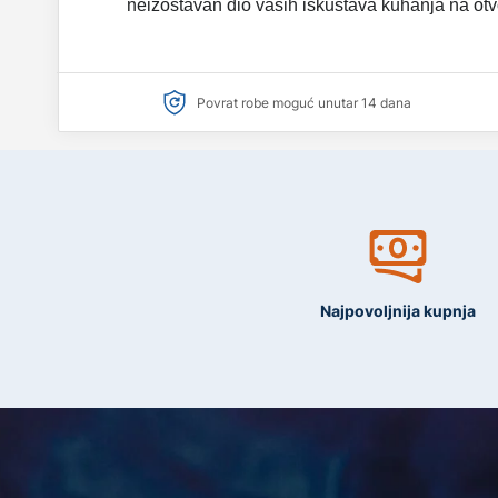
neizostavan dio vaših iskustava kuhanja na ot
Povrat robe moguć unutar 14 dana
Najpovoljnija kupnja