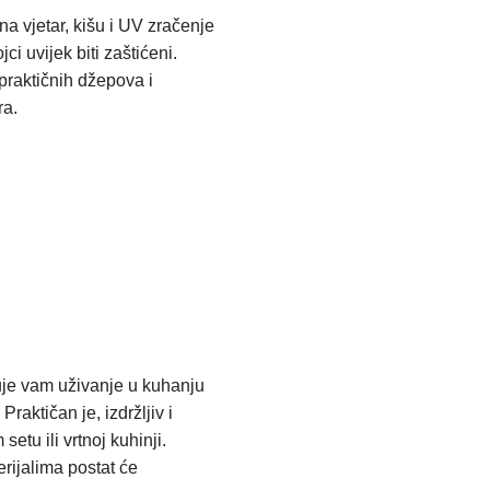
na vjetar, kišu i UV zračenje
ci uvijek biti zaštićeni.
 praktičnih džepova i
ra.
uje vam uživanje u kuhanju
aktičan je, izdržljiv i
tu ili vrtnoj kuhinji.
rijalima postat će