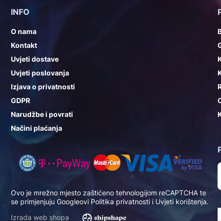
INFO
O nama
Kontakt
G
Uvjeti dostave
K
Uvjeti poslovanja
K
Izjava o privatnosti
GDPR
Narudžbe i povrati
K
Načini plaćanja
Ovo je mrežno mjesto zaštićeno tehnologijom reCAPTCHA te
se primjenjuju Googleovi
Politika privatnosti
i
Uvjeti korištenja
.
Izrada web shopa