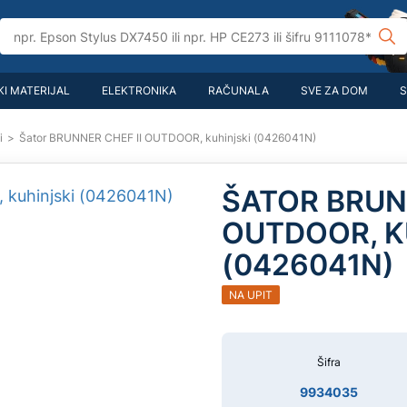
I MATERIJAL
ELEKTRONIKA
RAČUNALA
SVE ZA DOM
S
i
>
Šator BRUNNER CHEF II OUTDOOR, kuhinjski (0426041N)
ŠATOR BRUNN
OUTDOOR, K
(0426041N)
NA UPIT
Šifra
9934035