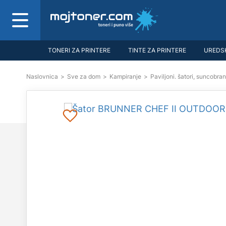
TONERI ZA PRINTERE
TINTE ZA PRINTERE
UREDSK
Naslovnica
>
Sve za dom
>
Kampiranje
>
Paviljoni. šatori, suncobran