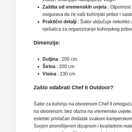
Zaštita od vremenskih uvjeta
: Otpornost 
osigurava da će vaši kuhinjski pribor i sastoj
Praktični detalji
: Šator uključuje nekoliko
vješalica za organiziranje kuhinjskog pribo
Dimenzije:
Duljina
: 200 cm
Širina
: 200 cm
Visina
: 230 cm
Zašto odabrati Chef II Outdoor?
Šator za kuhinju na otvorenom Chef II omoguć
na otvorenom, bez obzira na vremenske uvjete. Pr
estetski privlačan dodatak svakom kamperskom se
Svojim promišljenim dizajnom i kvalitetnim mate