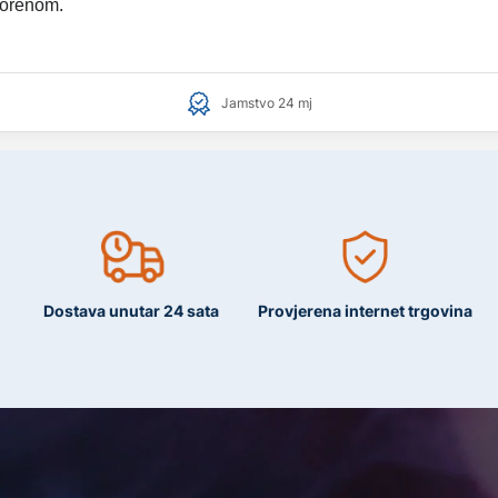
vorenom.
Jamstvo 24 mj
Dostava unutar 24 sata
Provjerena internet trgovina