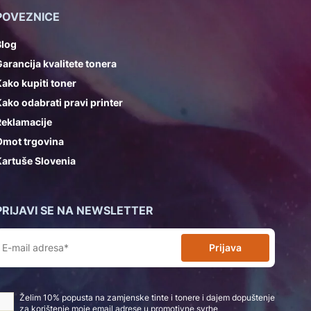
POVEZNICE
Blog
arancija kvalitete tonera
ako kupiti toner
ako odabrati pravi printer
Reklamacije
Omot trgovina
artuše Slovenia
PRIJAVI SE NA NEWSLETTER
Prijava
Želim 10% popusta na zamjenske tinte i tonere i dajem dopuštenje
za korištenje moje email adrese u promotivne svrhe