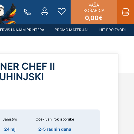
VAŠA
KOŠARICA
0,00
€
ERVIS I NAJAM PRINTERA
PROMO MATERIJAL
HIT PROIZVODI
ER CHEF II
UHINJSKI
Jamstvo
Očekivani rok isporuke
24 mj
2-5 radnih dana