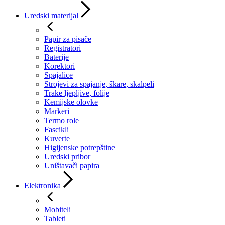
Uredski materijal
Papir za pisače
Registratori
Baterije
Korektori
Spajalice
Strojevi za spajanje, škare, skalpeli
Trake ljepljive, folije
Kemijske olovke
Markeri
Termo role
Fascikli
Kuverte
Higijenske potrepštine
Uredski pribor
Uništavači papira
Elektronika
Mobiteli
Tableti