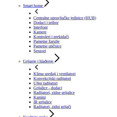
Smart home
Centralne upravljačke jedinice (HUB)
Dodaci i pribor
Interfoni
Kamere
Kontroleri i prekidači
Pametne žarulje
Pametne utičnice
Senzori
Grijanje i hlađenje
Klima uređaji i ventilatori
Konvekcijski radijatori
Uljni radijatori
Grijalice - dodaci
Radijatori, zidne grijalice
Kamini
IR grijalice
Radijatori, zidni grijači