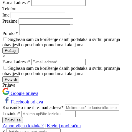
E-mail adresa*
Telefon
Ime
Prezime
Poruka*
Suglasan sam za korištenje danih podataka u svrhu primanja
obavijesti o posebnim ponudama i akcijama
Pošalji
×
E-mail adresa*
Suglasan sam za korištenje danih podataka u svrhu primanja
obavijesti o posebnim ponudama i akcijama
Prijava
Google prijava
Facebook prijava
Korisničko ime ili e-mail adresa*
Lozinka*
Prijavi se
Zaboravljena lozinka?
|
Kreiraj novi račun
×