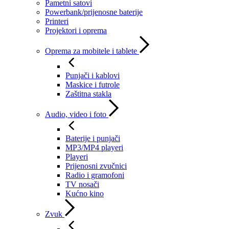
Pametni satovi
Powerbank/prijenosne baterije
Printeri
Projektori i oprema
Oprema za mobitele i tablete
Punjači i kablovi
Maskice i futrole
Zaštitna stakla
Audio, video i foto
Baterije i punjači
MP3/MP4 playeri
Playeri
Prijenosni zvučnici
Radio i gramofoni
TV nosači
Kućno kino
Zvuk