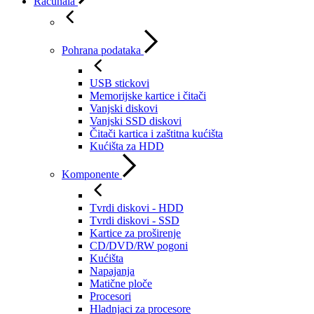
Računala
Pohrana podataka
USB stickovi
Memorijske kartice i čitači
Vanjski diskovi
Vanjski SSD diskovi
Čitači kartica i zaštitna kućišta
Kućišta za HDD
Komponente
Tvrdi diskovi - HDD
Tvrdi diskovi - SSD
Kartice za proširenje
CD/DVD/RW pogoni
Kućišta
Napajanja
Matične ploče
Procesori
Hladnjaci za procesore