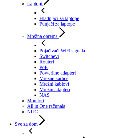
Laptopi
Hladnjaci za laptope
Punjači za laptope
Mrežna oprema
Pojačivači WiFi signala
Switchevi
Routeri
PoE
Powerline adapteri
Mrežne kartice
Mrežni kablovi
Mrežni adapteri
NAS
Monitori
All in One računala
NUC
Sve za dom