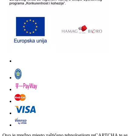
Ovo je mrežno mjesto zaštićeno tehnologijom reCAPTCHA te se