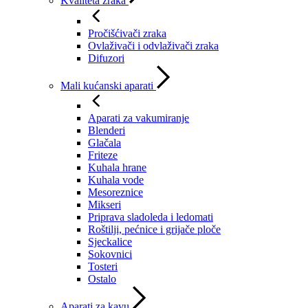
Kvaliteta zraka
Pročišćivači zraka
Ovlaživači i odvlaživači zraka
Difuzori
Mali kućanski aparati
Aparati za vakumiranje
Blenderi
Glačala
Friteze
Kuhala hrane
Kuhala vode
Mesoreznice
Mikseri
Priprava sladoleda i ledomati
Roštilji, pećnice i grijače ploče
Sjeckalice
Sokovnici
Tosteri
Ostalo
Aparati za kavu