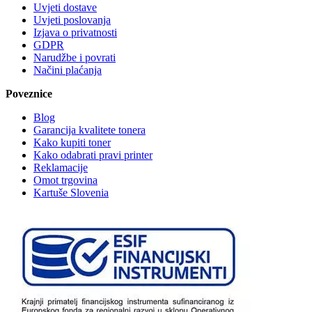
Uvjeti dostave
Uvjeti poslovanja
Izjava o privatnosti
GDPR
Narudžbe i povrati
Načini plaćanja
Poveznice
Blog
Garancija kvalitete tonera
Kako kupiti toner
Kako odabrati pravi printer
Reklamacije
Omot trgovina
Kartuše Slovenia