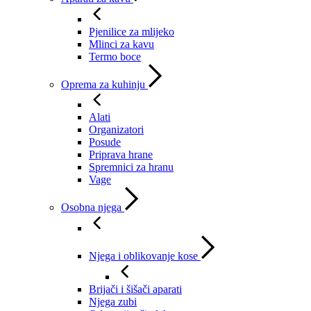
Pjenilice za mlijeko
Mlinci za kavu
Termo boce
Oprema za kuhinju
Alati
Organizatori
Posude
Priprava hrane
Spremnici za hranu
Vage
Osobna njega
Njega i oblikovanje kose
Brijači i šišači aparati
Njega zubi