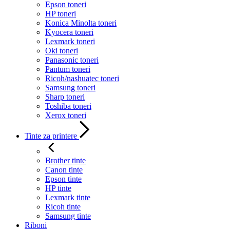
Epson toneri
HP toneri
Konica Minolta toneri
Kyocera toneri
Lexmark toneri
Oki toneri
Panasonic toneri
Pantum toneri
Ricoh/nashuatec toneri
Samsung toneri
Sharp toneri
Toshiba toneri
Xerox toneri
Tinte za printere
Brother tinte
Canon tinte
Epson tinte
HP tinte
Lexmark tinte
Ricoh tinte
Samsung tinte
Riboni