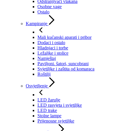
Odstranjivači vlakana
Osobne vage
Ostalo
Kampiranje
Mali kućanski aparati i pribor
Dodaci i ostalo
Hladnjaci i torbe
Ležaljke i stolice
Namještaj
Paviljoni. šatori, suncobrani
Svjetiljke i zaštita od komaraca
Roštilji
Osvjetljenje
LED žarulje
LED rasvjeta i svjetiljke
LED trake
Stolne lampe
Prijenosne svjetiljke