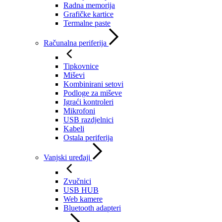
Radna memorija
Grafičke kartice
Termalne paste
Računalna periferija
Tipkovnice
Miševi
Kombinirani setovi
Podloge za miševe
Igraći kontroleri
Mikrofoni
USB razdjelnici
Kabeli
Ostala periferija
Vanjski uređaji
Zvučnici
USB HUB
Web kamere
Bluetooth adapteri