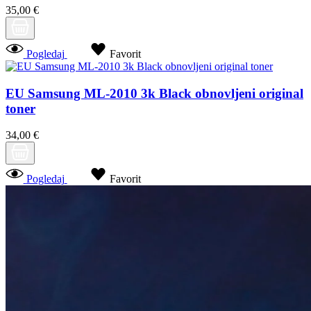
35,00 €
Pogledaj
Favorit
EU Samsung ML-2010 3k Black obnovljeni original
toner
34,00 €
Pogledaj
Favorit