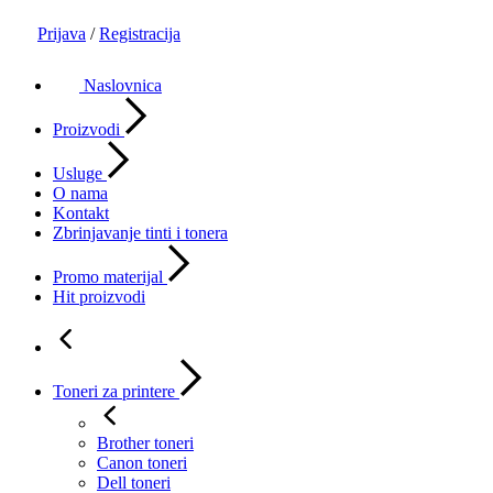
Prijava
/
Registracija
Naslovnica
Proizvodi
Usluge
O nama
Kontakt
Zbrinjavanje tinti i tonera
Promo materijal
Hit proizvodi
Toneri za printere
Brother toneri
Canon toneri
Dell toneri