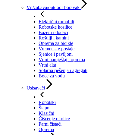
Vrt/zabava/outdoor boravak
Električni romobili
Robotske kosilice
Bazeni i dodaci
Roštilji i kamini
Oprema za bicikle
Vremenske postaje
Sjenice i paviljoni
Vrtni namještaj i oprema
Vrtni alat
Solarna rješenja i agregati
Boce za vodu
Usisavači
Robotski
Štapni
Klasični
Čišćenje okolice
Parni čistači
Oprema