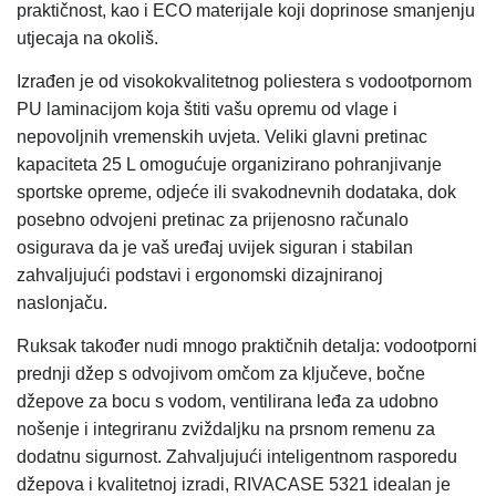
praktičnost, kao i ECO materijale koji doprinose smanjenju
utjecaja na okoliš.
Izrađen je od visokokvalitetnog poliestera s vodootpornom
PU laminacijom koja štiti vašu opremu od vlage i
nepovoljnih vremenskih uvjeta. Veliki glavni pretinac
kapaciteta 25 L omogućuje organizirano pohranjivanje
sportske opreme, odjeće ili svakodnevnih dodataka, dok
posebno odvojeni pretinac za prijenosno računalo
osigurava da je vaš uređaj uvijek siguran i stabilan
zahvaljujući podstavi i ergonomski dizajniranoj
naslonjaču.
Ruksak također nudi mnogo praktičnih detalja: vodootporni
prednji džep s odvojivom omčom za ključeve, bočne
džepove za bocu s vodom, ventilirana leđa za udobno
nošenje i integriranu zviždaljku na prsnom remenu za
dodatnu sigurnost. Zahvaljujući inteligentnom rasporedu
džepova i kvalitetnoj izradi, RIVACASE 5321 idealan je