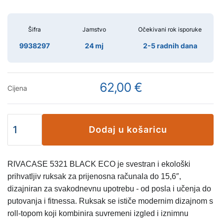
Šifra
Jamstvo
Očekivani rok isporuke
9938297
24 mj
2-5 radnih dana
62,00 €
Cijena
Dodaj u košaricu
RIVACASE 5321 BLACK ECO je svestran i ekološki
prihvatljiv ruksak za prijenosna računala do 15,6″,
dizajniran za svakodnevnu upotrebu - od posla i učenja do
putovanja i fitnessa. Ruksak se ističe modernim dizajnom s
roll-topom koji kombinira suvremeni izgled i iznimnu