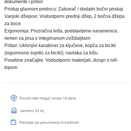
dokumente i pribor
Pristup glavnom pretincu: Zatvarač i dodatni bočni pristup
Vanjski džepovi: Vodootporni prednji džep, 2 bočna džepa
za boce
Ergonomija: Prozračna leđa, podstavljene naramenice,
remen za prsa s integriranom zviždaljkom
Pribor: Uklonjivi karabiner za ključeve, kopča za bicikl
(sigurnosno svjetlo za bicikl), navlaka za kišu
Posebne značajke: Vodootporni materijali, dizajn s roll-
topom
Povrat robe moguć unutar 14 dana
Jamstvo 24 mj
Plaćanje: po preuzimanju ili karticom