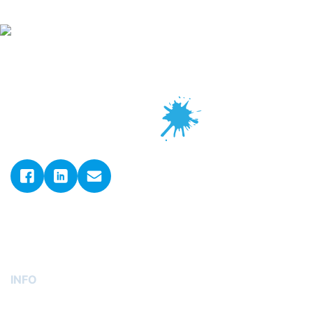
© 2026. ADLER GmbH d.o.o..
Sva prava pridržana.
Postavke kolačića
INFO
O nama