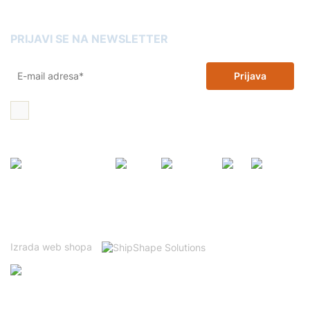
Kartuše Slovenia
PRIJAVI SE NA NEWSLETTER
Prijava
Želim 10% popusta na zamjenske tinte i tonere i dajem dopuštenje
za korištenje moje email adrese u promotivne svrhe
Ovo je mrežno mjesto zaštićeno tehnologijom reCAPTCHA te se
primjenjuju Googleovi
Politika privatnosti
i
Uvjeti korištenja
.
Izrada web shopa
Prijavitelj: ADLER GmbH d.o.o.
Kod projekta: NPOO.C1.1.2.R3-I2.01-V12.0059