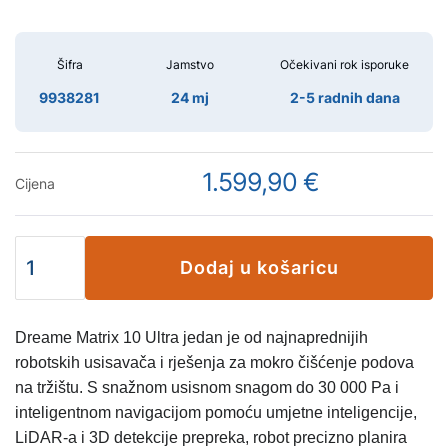
Šifra
Jamstvo
Očekivani rok isporuke
9938281
24 mj
2-5 radnih dana
1.599,90 €
Cijena
Dodaj u košaricu
Dreame Matrix 10 Ultra jedan je od najnaprednijih
robotskih usisavača i rješenja za mokro čišćenje podova
na tržištu. S snažnom usisnom snagom do 30 000 Pa i
inteligentnom navigacijom pomoću umjetne inteligencije,
LiDAR-a i 3D detekcije prepreka, robot precizno planira