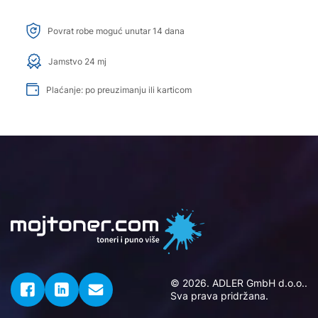
Povrat robe moguć unutar 14 dana
Jamstvo 24 mj
Plaćanje: po preuzimanju ili karticom
© 2026. ADLER GmbH d.o.o..
Sva prava pridržana.