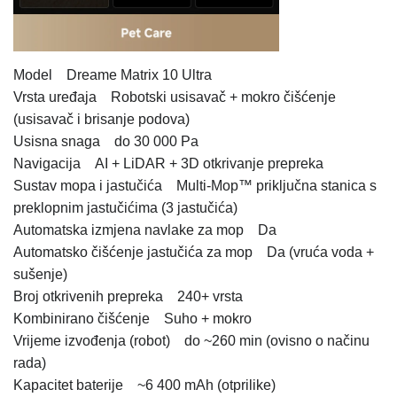
Model Dreame Matrix 10 Ultra
Vrsta uređaja Robotski usisavač + mokro čišćenje
(usisavač i brisanje podova)
Usisna snaga do 30 000 Pa
Navigacija AI + LiDAR + 3D otkrivanje prepreka
Sustav mopa i jastučića Multi-Mop™ priključna stanica s
preklopnim jastučićima (3 jastučića)
Automatska izmjena navlake za mop Da
Automatsko čišćenje jastučića za mop Da (vruća voda +
sušenje)
Broj otkrivenih prepreka 240+ vrsta
Kombinirano čišćenje Suho + mokro
Vrijeme izvođenja (robot) do ~260 min (ovisno o načinu
rada)
Kapacitet baterije ~6 400 mAh (otprilike)