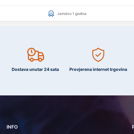
Jamstvo 1 godina
Dostava unutar 24 sata
Provjerena internet trgovina
INFO