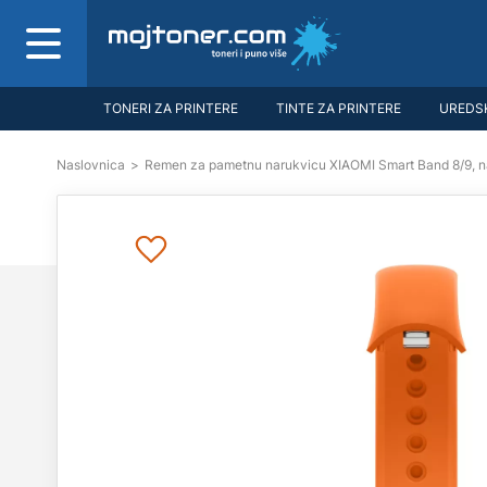
TONERI ZA PRINTERE
TINTE ZA PRINTERE
UREDSK
Naslovnica
>
Remen za pametnu narukvicu XIAOMI Smart Band 8/9, na