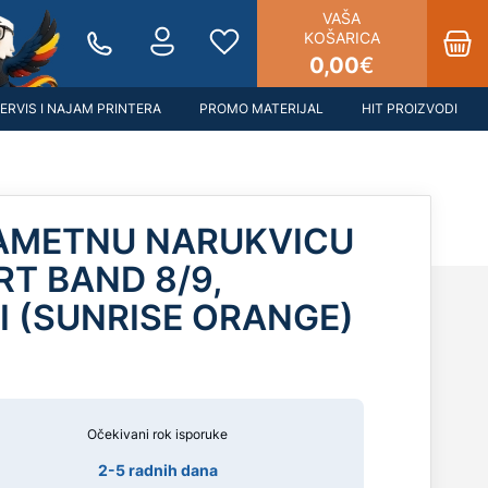
VAŠA
KOŠARICA
0,00
€
ERVIS I NAJAM PRINTERA
PROMO MATERIJAL
HIT PROIZVODI
AMETNU NARUKVICU
T BAND 8/9,
 (SUNRISE ORANGE)
Očekivani rok isporuke
2-5 radnih dana