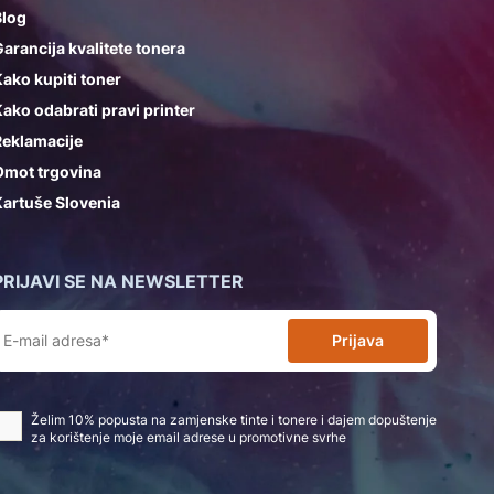
Blog
arancija kvalitete tonera
ako kupiti toner
ako odabrati pravi printer
Reklamacije
Omot trgovina
artuše Slovenia
PRIJAVI SE NA NEWSLETTER
Prijava
Želim 10% popusta na zamjenske tinte i tonere i dajem dopuštenje
za korištenje moje email adrese u promotivne svrhe