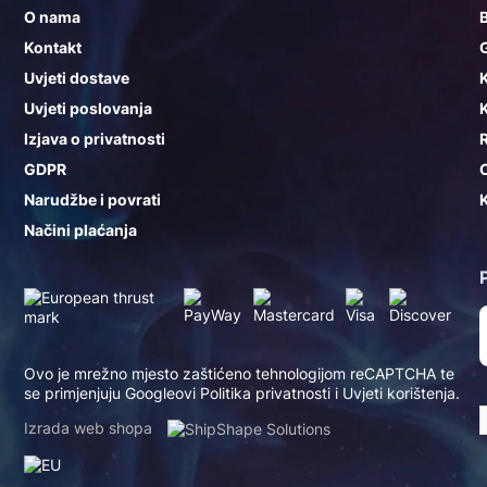
O nama
Kontakt
G
Uvjeti dostave
K
Uvjeti poslovanja
K
Izjava o privatnosti
GDPR
Narudžbe i povrati
K
Načini plaćanja
Ovo je mrežno mjesto zaštićeno tehnologijom reCAPTCHA te
se primjenjuju Googleovi
Politika privatnosti
i
Uvjeti korištenja
.
Izrada web shopa