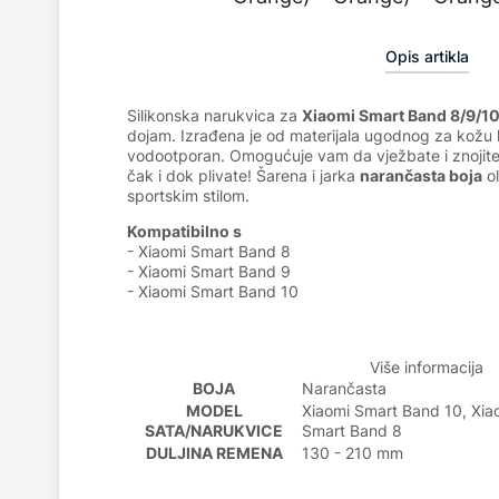
Opis artikla
Silikonska narukvica za
Xiaomi Smart Band 8/9/1
dojam.
Izrađena je od materijala ugodnog za kožu k
vodootporan. Omogućuje vam da vježbate i znojite
čak i dok plivate! Šarena i jarka
narančasta boja
ol
sportskim stilom.
Kompatibilno s
- Xiaomi Smart Band 8
- Xiaomi Smart Band 9
- Xiaomi Smart Band 10
Više informacija
BOJA
Narančasta
MODEL
Xiaomi Smart Band 10, Xia
SATA/NARUKVICE
Smart Band 8
DULJINA REMENA
130 - 210 mm