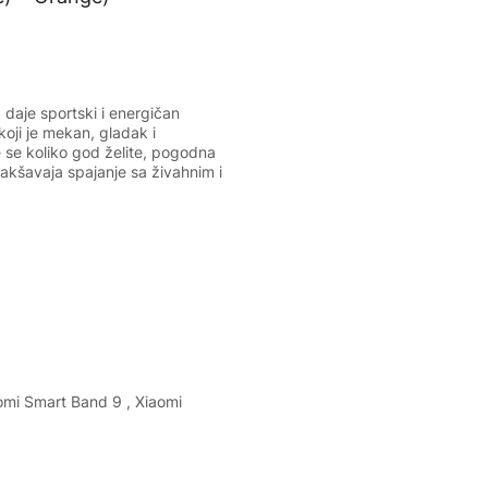
0
daje sportski i energičan
oji je mekan, gladak i
 se koliko god želite, pogodna
akšavaja spajanje sa živahnim i
omi Smart Band 9 , Xiaomi