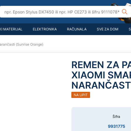
I MATERIJAL
ELEKTRONIKA
RAČUNALA
SVE ZA DOM
S
rančasti (Sunrise Orange)
REMEN ZA P
XIAOMI SMAR
NARANČASTI
NA UPIT
Šifra
9931775