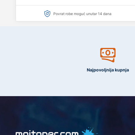
Povrat robe moguć unutar 14 dana
Najpovoljnija kupnja