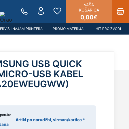
VAŠA
KOŠARICA
0,00
€
ERVIS I NAJAM PRINTERA
PROMO MATERIJAL
HIT PROIZVODI
SUNG USB QUICK
MICRO-USB KABEL
-TA20EWEUGWW)
sporuke
Artikl po narudžbi, virman/kartica *
 dana