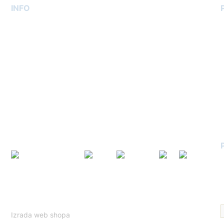
INFO
O nama
Kontakt
G
Uvjeti dostave
K
Uvjeti poslovanja
K
Izjava o privatnosti
GDPR
Narudžbe i povrati
K
Načini plaćanja
Ovo je mrežno mjesto zaštićeno tehnologijom reCAPTCHA te
se primjenjuju Googleovi
Politika privatnosti
i
Uvjeti korištenja
.
Izrada web shopa