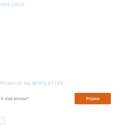
POVEZNICE
Blog
arancija kvalitete tonera
ako kupiti toner
ako odabrati pravi printer
Reklamacije
Omot trgovina
artuše Slovenia
PRIJAVI SE NA NEWSLETTER
Prijava
Želim 10% popusta na zamjenske tinte i tonere i dajem dopuštenje
za korištenje moje email adrese u promotivne svrhe