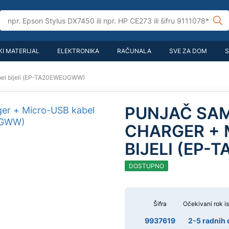
I MATERIJAL
ELEKTRONIKA
RAČUNALA
SVE ZA DOM
S
el bijeli (EP-TA20EWEUGWW)
PUNJAČ SAM
CHARGER + 
BIJELI (EP
DOSTUPNO
Šifra
Očekivani rok i
9937619
2-5 radnih