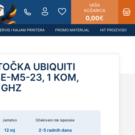
VAŠA
KOŠARICA
0,00
€
ERVIS I NAJAM PRINTERA
PROMO MATERIJAL
HIT PROIZVODI
TOČKA UBIQUITI
E-M5-23, 1 KOM,
 GHZ
Jamstvo
Očekivani rok isporuke
12 mj
2-5 radnih dana