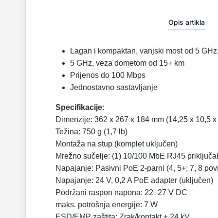
Opis artikla
Lagan i kompaktan, vanjski most od 5 GHz,
5 GHz, veza dometom od 15+ km
Prijenos do 100 Mbps
Jednostavno sastavljanje
Specifikacije:
Dimenzije: 362 x 267 x 184 mm (14,25 x 10,5 x 
Težina: 750 g (1,7 lb)
Montaža na stup (komplet uključen)
Mrežno sučelje: (1) 10/100 MbE RJ45 priključa
Napajanje: Pasivni PoE 2-parni (4, 5+; 7, 8 povr
Napajanje: 24 V, 0,2 A PoE adapter (uključen)
Podržani raspon napona: 22–27 V DC
maks. potrošnja energije: 7 W
ESD/EMP zaštita: Zrak/kontakt ± 24 kV