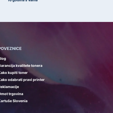
POVEZNICE
Blog
arancija kvalitete tonera
ako kupiti toner
ako odabrati pravi printer
Reklamacije
Omot trgovina
artuše Slovenia