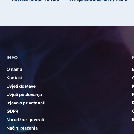
INFO
O nama
Kontakt
G
Uvjeti dostave
K
Uvjeti poslovanja
K
Izjava o privatnosti
GDPR
Narudžbe i povrati
K
Načini plaćanja