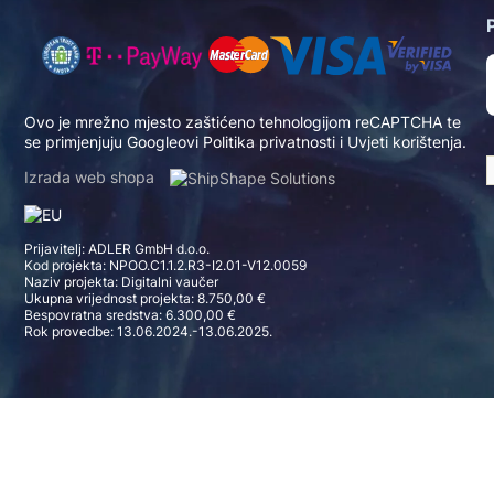
Ovo je mrežno mjesto zaštićeno tehnologijom reCAPTCHA te
se primjenjuju Googleovi
Politika privatnosti
i
Uvjeti korištenja
.
Izrada web shopa
Prijavitelj: ADLER GmbH d.o.o.
Kod projekta: NPOO.C1.1.2.R3-I2.01-V12.0059
Naziv projekta: Digitalni vaučer
Ukupna vrijednost projekta: 8.750,00 €
Bespovratna sredstva: 6.300,00 €
Rok provedbe: 13.06.2024.-13.06.2025.