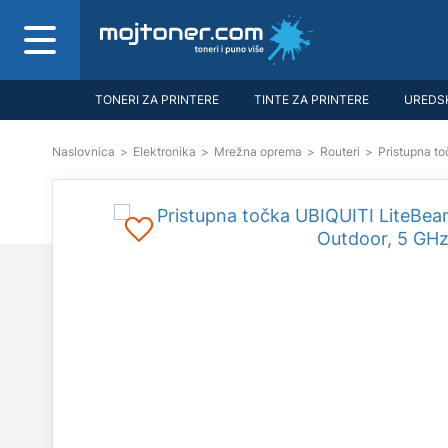
TONERI ZA PRINTERE
TINTE ZA PRINTERE
UREDSK
Naslovnica
>
Elektronika
>
Mrežna oprema
>
Routeri
>
Pristupna t