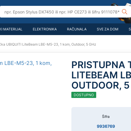
I MATERIJAL
ELEKTRONIKA
RAČUNALA
SVE ZA DOM
S
očka UBIQUITI LiteBeam LBE-M5-23, 1 kom, Outdoor, 5 GHz
PRISTUPNA 
LITEBEAM LB
OUTDOOR, 5
DOSTUPNO
Šifra
9936769