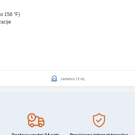
do 158 °F)
acije
Jamstvo 12 mj
Dostava unutar 24 sata
Provjerena internet trgovina