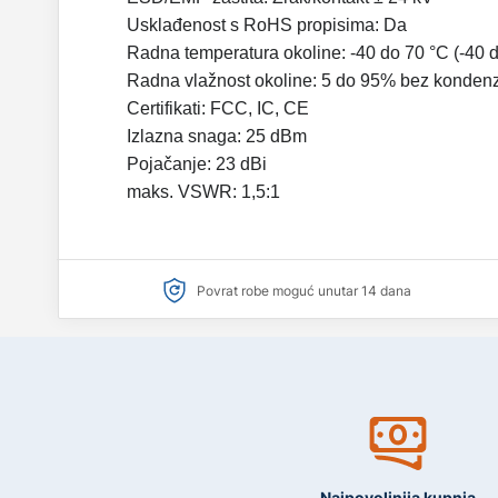
Usklađenost s RoHS propisima: Da
Radna temperatura okoline: -40 do 70 °C (-40 
Radna vlažnost okoline: 5 do 95% bez kondenz
Certifikati: FCC, IC, CE
Izlazna snaga: 25 dBm
Pojačanje: 23 dBi
maks. VSWR: 1,5:1
Povrat robe moguć unutar 14 dana
Najpovoljnija kupnja