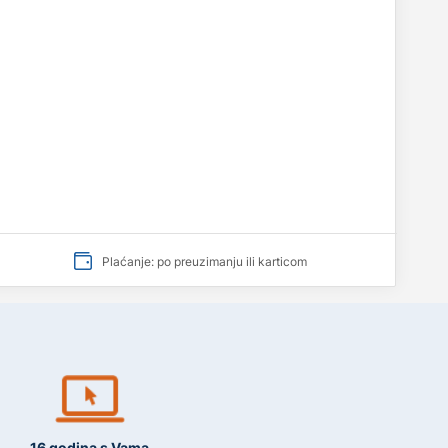
Plaćanje: po preuzimanju ili karticom
16 godina s Vama