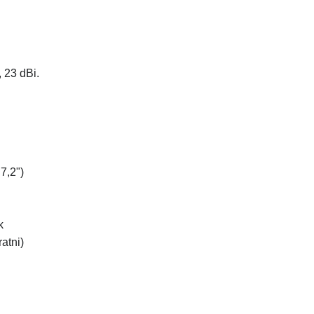
 23 dBi.
7,2")
k
atni)