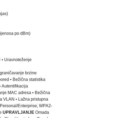
ojas)
rijenosa po dBm)
i • Uravnoteženje
graničavanje brzine
pored
• Bežična statistika
 Autentifikacija
iranje MAC adresa
• Bežična
 na VLAN
• Lažna pristupna
Personal/Enterprise, WPA2-
se
UPRAVLJANJE
Omada