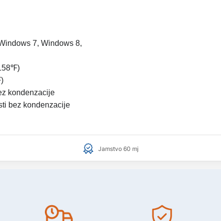
, Windows 7, Windows 8,
-158℉)
)
bez kondenzacije
sti bez kondenzacije
Jamstvo 60 mj