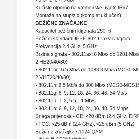
Kućište otporno na vremenske uvjete IP67
Montaža na stup/zid (komplet uključen)
BEŽIČNE ZNAČAJKE
Kapacitet bežičnih klijenata 250+6
Bežični standardi IEEE 802.11ax/ac/n/g/b/a
Frekvencija 2.4 GHz, 5 GHz
Brzina signala • 802.11ax: 8 Mb/s do 1201 M
2 HE20/40/80)
• 802.11ac: 6.5 Mb/s do 1083.3 Mb/s (MCS0-M
2 VHT20/40/80)
• 802.11n: 6.5 Mb/s do 300 Mb/s (MCS0-MCS1
• 802.11g: 6, 9, 12, 18, 24, 36, 48, 54 Mb/s
• 802.11b: 1, 2, 5.5, 11 Mb/s
• 802.11a: 6, 9, 12, 18, 24, 36, 48, 54 Mbps
Snaga prijenosa • CE: <20 dBm (2.4 GHz, EIR
• FCC: <25 dBm (2.4 GHz), <25 dBm (5 GHz)
Bežične značajke • 1024-QAM