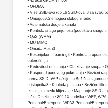
• 4x duži OFDM simbol
• OFDMA
• Više SSID-ova (do 16 SSID-ova, 8 za svaki p
• Omogući/Onemogući slobodni radio
• Automatska dodjela kanala
• Kontrola snage prijenosa (podešava snagu p
• QoS (WMM)
• MU-MIMO
• Omada Mesh3
• Besprijekorni roaming3
• Kontrola propusnost
opterećenja
•
Redovitost emitiranja •
Oblikovanje snopa •
O
•
Raspored ponovnog pokretanja •
Bežični ras
prema SSID-u/AP-u/klijentu
Bežična sigurnost •
pristupnika3
• Kontrola pristupa
• Bežično filtr
izolacija između klijenata
• Mapiranje SSID-a
točka Detekcija
• 802.1X podrška
• WEP, WPA-
Personal/Enterprise, WPA3-Personal/Enterpri