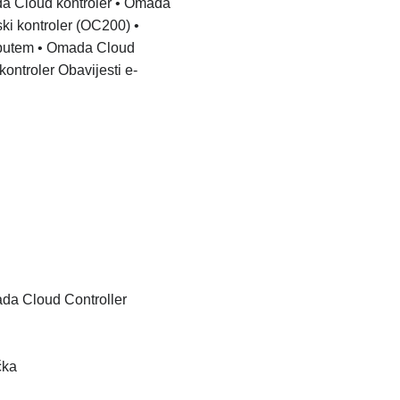
da Cloud kontroler
• Omada
ki kontroler (OC200)
•
 putem
• Omada Cloud
kontroler
Obavijesti e-
ada Cloud Controller
čka