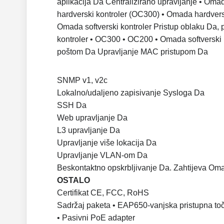
aplikacija Da
Centralizirano upravljanje • Oma
hardverski kontroler (OC300)
• Omada hardvers
Omada softverski kontroler
Pristup oblaku Da,
kontroler
• OC300
• OC200
• Omada softverski 
poštom Da
Upravljanje MAC pristupom Da
SNMP v1, v2c
Lokalno/udaljeno zapisivanje Sysloga Da
SSH Da
Web upravljanje Da
L3 upravljanje Da
Upravljanje više lokacija Da
Upravljanje VLAN-om Da
Beskontaktno opskrbljivanje Da. Zahtijeva Om
OSTALO
Certifikat CE, FCC, RoHS
Sadržaj paketa • EAP650-vanjska pristupna to
• Pasivni PoE adapter