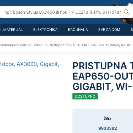
I MATERIJAL
ELEKTRONIKA
RAČUNALA
SVE ZA DOM
S
Memorijske kartice i čitači
>
Pristupna točka TP-LINK EAP650-Outdoor, AX3000,
PRISTUPNA 
EAP650-OUT
GIGABIT, WI-
DOSTUPNO
Šifra
9933392