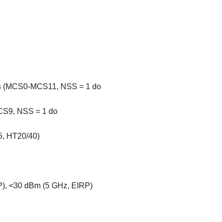
b/s (MCS0-MCS11, NSS = 1 do
CS9, NSS = 1 do
5, HT20/40)
P), <30 dBm (5 GHz, EIRP)