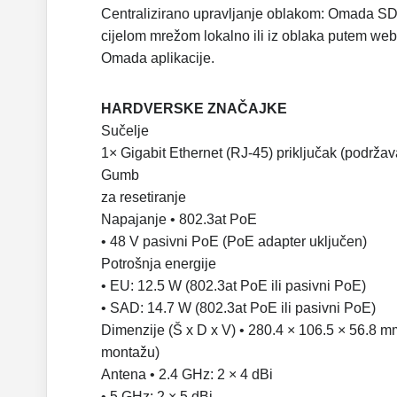
Centralizirano upravljanje oblakom: Omada SDN
cijelom mrežom lokalno ili iz oblaka putem web 
Omada aplikacije.
HARDVERSKE ZNAČAJKE
Sučelje
1× Gigabit Ethernet (RJ-45) priključak (podrža
Gumb
za resetiranje
Napajanje • 802.3at PoE
• 48 V pasivni PoE (PoE adapter uključen)
Potrošnja energije
• EU: 12.5 W (802.3at PoE ili pasivni PoE)
• SAD: 14.7 W (802.3at PoE ili pasivni PoE)
Dimenzije (Š x D x V) • 280.4 × 106.5 × 56.8 m
montažu)
Antena • 2.4 GHz: 2 × 4 dBi
• 5 GHz: 2 × 5 dBi