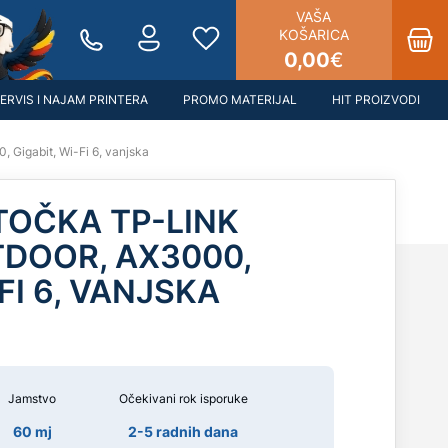
VAŠA
KOŠARICA
0,00
€
ERVIS I NAJAM PRINTERA
PROMO MATERIJAL
HIT PROIZVODI
 Gigabit, Wi-Fi 6, vanjska
TOČKA TP-LINK
DOOR, AX3000,
FI 6, VANJSKA
Jamstvo
Očekivani rok isporuke
60 mj
2-5 radnih dana