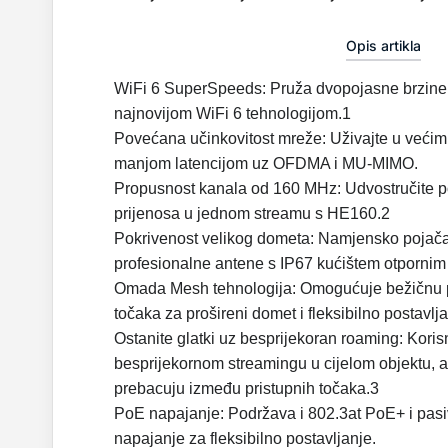
Opis artikla
WiFi 6 SuperSpeeds: Pruža dvopojasne brzine
najnovijom WiFi 6 tehnologijom.1
Povećana učinkovitost mreže: Uživajte u većim
manjom latencijom uz OFDMA i MU-MIMO.
Propusnost kanala od 160 MHz: Udvostručite 
prijenosa u jednom streamu s HE160.2
Pokrivenost velikog dometa: Namjensko pojačal
profesionalne antene s IP67 kućištem otpornim
Omada Mesh tehnologija: Omogućuje bežičnu p
točaka za prošireni domet i fleksibilno postavlj
Ostanite glatki uz besprijekoran roaming: Korisni
besprijekornom streamingu u cijelom objektu, a 
prebacuju između pristupnih točaka.3
PoE napajanje: Podržava i 802.3at PoE+ i pasi
napajanje za fleksibilno postavljanje.