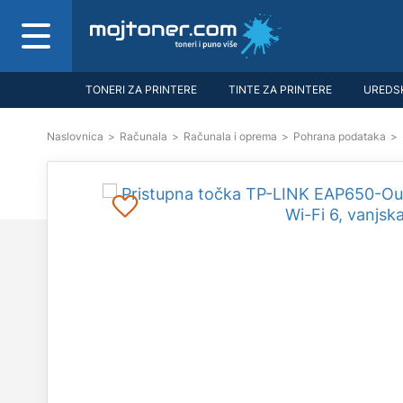
TONERI ZA PRINTERE
TINTE ZA PRINTERE
UREDSK
Naslovnica
>
Računala
>
Računala i oprema
>
Pohrana podataka
>