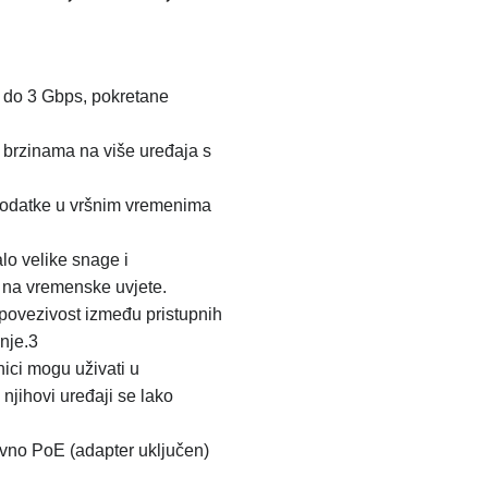
 do 3 Gbps, pokretane
 brzinama na više uređaja s
podatke u vršnim vremenima
o velike snage i
 na vremenske uvjete.
ovezivost između pristupnih
anje.3
ci mogu uživati ​​u
njihovi uređaji se lako
vno PoE (adapter uključen)