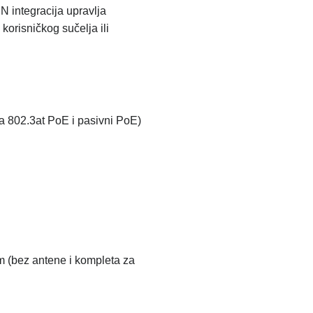
 integracija upravlja
korisničkog sučelja ili
va 802.3at PoE i pasivni PoE)
m (bez antene i kompleta za