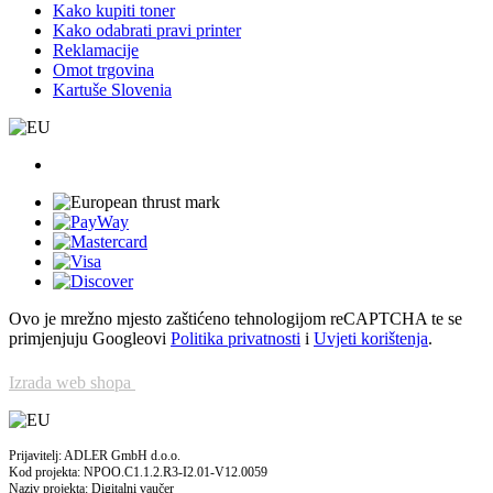
Kako kupiti toner
Kako odabrati pravi printer
Reklamacije
Omot trgovina
Kartuše Slovenia
Ovo je mrežno mjesto zaštićeno tehnologijom reCAPTCHA te se
primjenjuju Googleovi
Politika privatnosti
i
Uvjeti korištenja
.
Izrada web shopa
Prijavitelj: ADLER GmbH d.o.o.
Kod projekta: NPOO.C1.1.2.R3-I2.01-V12.0059
Naziv projekta: Digitalni vaučer