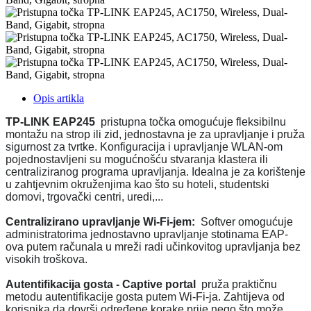
Opis artikla
TP-LINK EAP245
pristupna točka omogućuje fleksibilnu
montažu na strop ili zid, jednostavna je za upravljanje i pruža
sigurnost za tvrtke. Konfiguracija i upravljanje WLAN-om
pojednostavljeni su mogućnošću stvaranja klastera ili
centraliziranog programa upravljanja. Idealna je za korištenje
u zahtjevnim okruženjima kao što su hoteli, studentski
domovi, trgovački centri, uredi,...
Centralizirano upravljanje Wi-Fi-jem:
Softver omogućuje
administratorima jednostavno upravljanje stotinama EAP-
ova putem računala u mreži radi učinkovitog upravljanja bez
visokih troškova.
Autentifikacija gosta - Captive portal
pruža praktičnu
metodu autentifikacije gosta putem Wi-Fi-ja. Zahtijeva od
korisnika da dovrši određene korake prije nego što može