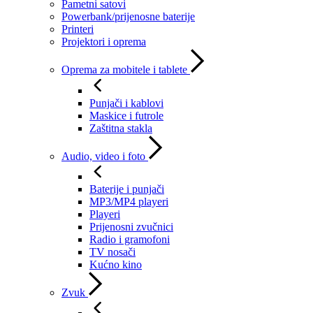
Pametni satovi
Powerbank/prijenosne baterije
Printeri
Projektori i oprema
Oprema za mobitele i tablete
Punjači i kablovi
Maskice i futrole
Zaštitna stakla
Audio, video i foto
Baterije i punjači
MP3/MP4 playeri
Playeri
Prijenosni zvučnici
Radio i gramofoni
TV nosači
Kućno kino
Zvuk