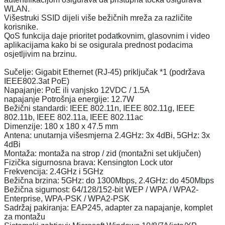
WLAN.
Višestruki SSID dijeli više bežičnih mreža za različite
korisnike.
QoS funkcija daje prioritet podatkovnim, glasovnim i video
aplikacijama kako bi se osigurala prednost podacima
osjetljivim na brzinu.
Sučelje: Gigabit Ethernet (RJ-45) priključak *1 (podržava
IEEE802.3at PoE)
Napajanje: PoE ili vanjsko 12VDC / 1.5A
napajanje Potrošnja energije: 12.7W
Bežični standardi: IEEE 802.11n, IEEE 802.11g, IEEE
802.11b, IEEE 802.11a, IEEE 802.11ac
Dimenzije: 180 x 180 x 47.5 mm
Antena: unutarnja višesmjerna 2.4GHz: 3x 4dBi, 5GHz: 3x
4dBi
Montaža: montaža na strop / zid (montažni set uključen)
Fizička sigurnosna brava: Kensington Lock utor
Frekvencija: 2.4GHz i 5GHz
Bežična brzina: 5GHz: do 1300Mbps, 2.4GHz: do 450Mbps
Bežična sigurnost: 64/128/152-bit WEP / WPA / WPA2-
Enterprise, WPA-PSK / WPA2-PSK
Sadržaj pakiranja: EAP245, adapter za napajanje, komplet
za montažu