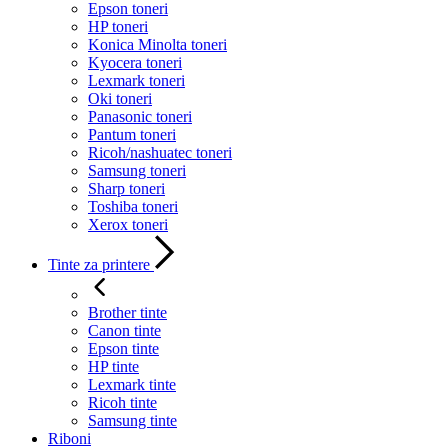
Epson toneri
HP toneri
Konica Minolta toneri
Kyocera toneri
Lexmark toneri
Oki toneri
Panasonic toneri
Pantum toneri
Ricoh/nashuatec toneri
Samsung toneri
Sharp toneri
Toshiba toneri
Xerox toneri
Tinte za printere
Brother tinte
Canon tinte
Epson tinte
HP tinte
Lexmark tinte
Ricoh tinte
Samsung tinte
Riboni