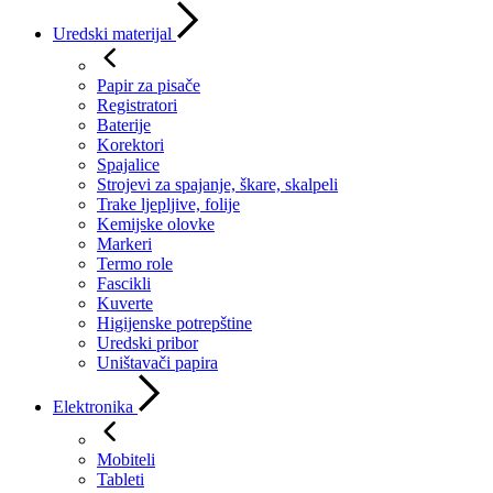
Uredski materijal
Papir za pisače
Registratori
Baterije
Korektori
Spajalice
Strojevi za spajanje, škare, skalpeli
Trake ljepljive, folije
Kemijske olovke
Markeri
Termo role
Fascikli
Kuverte
Higijenske potrepštine
Uredski pribor
Uništavači papira
Elektronika
Mobiteli
Tableti