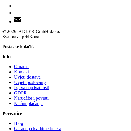
© 2026. ADLER GmbH d.o.o..
Sva prava pridržana.
Postavke kolačića
Info
O nama
Kontakt
Uvjeti dostave
Uvjeti poslovanja
Izjava o privatnosti
GDPR
Narudžbe i povrati
Načini plaćanja
Poveznice
Blog
Garancija kvalitete tonera