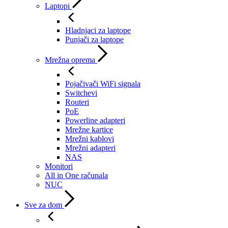
Laptopi
Hladnjaci za laptope
Punjači za laptope
Mrežna oprema
Pojačivači WiFi signala
Switchevi
Routeri
PoE
Powerline adapteri
Mrežne kartice
Mrežni kablovi
Mrežni adapteri
NAS
Monitori
All in One računala
NUC
Sve za dom