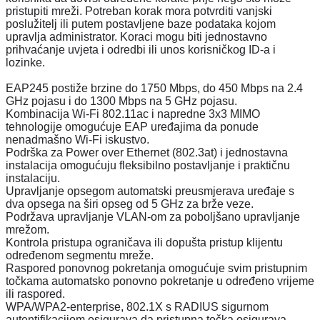
pristupiti mreži. Potreban korak mora potvrditi vanjski
poslužitelj ili putem postavljene baze podataka kojom
upravlja administrator. Koraci mogu biti jednostavno
prihvaćanje uvjeta i odredbi ili unos korisničkog ID-a i
lozinke.
EAP245 postiže brzine do 1750 Mbps, do 450 Mbps na 2.4
GHz pojasu i do 1300 Mbps na 5 GHz pojasu.
Kombinacija Wi-Fi 802.11ac i napredne 3x3 MIMO
tehnologije omogućuje EAP uređajima da ponude
nenadmašno Wi-Fi iskustvo.
Podrška za Power over Ethernet (802.3at) i jednostavna
instalacija omogućuju fleksibilno postavljanje i praktičnu
instalaciju.
Upravljanje opsegom automatski preusmjerava uređaje s
dva opsega na širi opseg od 5 GHz za brže veze.
Podržava upravljanje VLAN-om za poboljšano upravljanje
mrežom.
Kontrola pristupa ograničava ili dopušta pristup klijentu
određenom segmentu mreže.
Raspored ponovnog pokretanja omogućuje svim pristupnim
točkama automatsko ponovno pokretanje u određeno vrijeme
ili raspored.
WPA/WPA2-enterprise, 802.1X s RADIUS sigurnom
autentifikacijom osigurava da pristupna točka osigurava