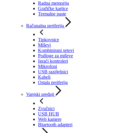
Radna memorija
Grafičke kartice
Termalne paste
Računalna periferija
Tipkovnice
Miševi
Kombinirani setovi
Podloge za miševe
Igraći kontroleri
Mikrofoni
USB razdjelnici
Kabeli
Ostala periferija
Vanjski uređaji
Zvučnici
USB HUB
Web kamere
Bluetooth adapteri