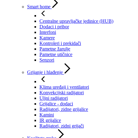
Smart home
Centralne upravljačke jedinice (HUB)
Dodaci i pribor
Interfoni
Kamere
Kontroleri i prekidači
Pametne žarulje
Pametne utičnice
Senzori
Grijanje i hlađenje
Klima uređaji i ventilatori
Konvekcijski radijatori
Uljni radijatori
Grijalice - dodaci
Radijatori, zidne grijalice
Kamini
IR grijalice
Radijatori, zidni grijači