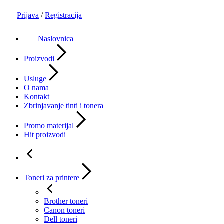
Prijava
/
Registracija
Naslovnica
Proizvodi
Usluge
O nama
Kontakt
Zbrinjavanje tinti i tonera
Promo materijal
Hit proizvodi
Toneri za printere
Brother toneri
Canon toneri
Dell toneri