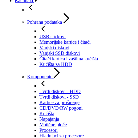
Računala
Pohrana podataka
USB stickovi
Memorijske kartice i čitači
Vanjski diskovi
Vanjski SSD diskovi
Čitači kartica i zaštitna kućišta
Kućišta za HDD
Komponente
Tvrdi diskovi - HDD
Tvrdi diskovi - SSD
Kartice za proširenje
CD/DVD/RW pogoni
Kućišta
Napajanja
Matične ploče
Procesori
Hladnjaci za procesore