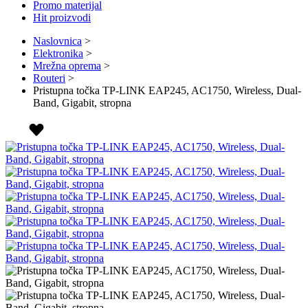
Promo materijal
Hit proizvodi
Naslovnica
>
Elektronika
>
Mrežna oprema
>
Routeri
>
Pristupna točka TP-LINK EAP245, AC1750, Wireless, Dual-
Band, Gigabit, stropna