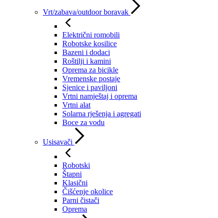
Vrt/zabava/outdoor boravak
Električni romobili
Robotske kosilice
Bazeni i dodaci
Roštilji i kamini
Oprema za bicikle
Vremenske postaje
Sjenice i paviljoni
Vrtni namještaj i oprema
Vrtni alat
Solarna rješenja i agregati
Boce za vodu
Usisavači
Robotski
Štapni
Klasični
Čišćenje okolice
Parni čistači
Oprema