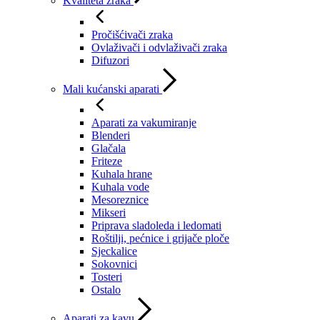
Kvaliteta zraka
Pročišćivači zraka
Ovlaživači i odvlaživači zraka
Difuzori
Mali kućanski aparati
Aparati za vakumiranje
Blenderi
Glačala
Friteze
Kuhala hrane
Kuhala vode
Mesoreznice
Mikseri
Priprava sladoleda i ledomati
Roštilji, pećnice i grijače ploče
Sjeckalice
Sokovnici
Tosteri
Ostalo
Aparati za kavu