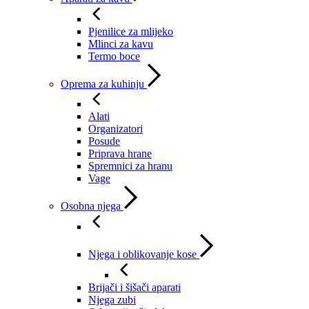
Pjenilice za mlijeko
Mlinci za kavu
Termo boce
Oprema za kuhinju
Alati
Organizatori
Posude
Priprava hrane
Spremnici za hranu
Vage
Osobna njega
Njega i oblikovanje kose
Brijači i šišači aparati
Njega zubi