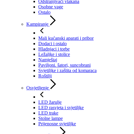
Odstranjivači vlakana
Osobne vage
Ostalo
Kampiranje
Mali kućanski aparati i pribor
Dodaci i ostalo
Hladnjaci i torbe
Ležaljke i stolice
Namještaj
Paviljoni. šatori, suncobrani
Svjetiljke i zaštita od komaraca
Roštilji
Osvjetljenje
LED žarulje
LED rasvjeta i svjetiljke
LED trake
Stolne lampe
Prijenosne svjetiljke