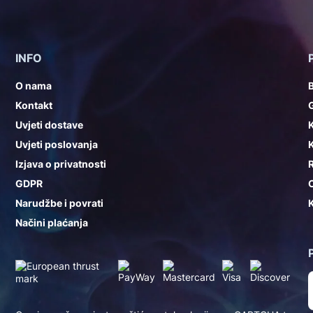
INFO
O nama
Kontakt
G
Uvjeti dostave
K
Uvjeti poslovanja
K
Izjava o privatnosti
GDPR
Narudžbe i povrati
K
Načini plaćanja