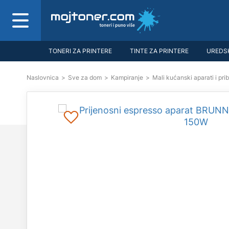
TONERI ZA PRINTERE
TINTE ZA PRINTERE
UREDSK
Naslovnica
>
Sve za dom
>
Kampiranje
>
Mali kućanski aparati i pri