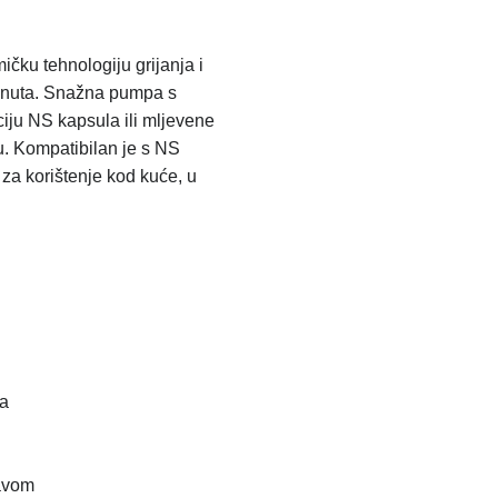
ičku tehnologiju grijanja i
minuta. Snažna pumpa s
iju NS kapsula ili mljevene
u. Kompatibilan je s NS
za korištenje kod kuće, u
ja
avom