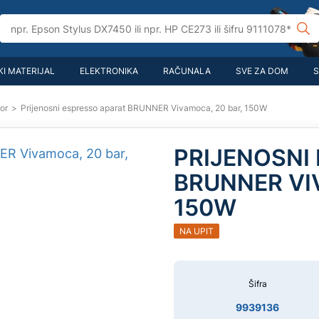
I MATERIJAL
ELEKTRONIKA
RAČUNALA
SVE ZA DOM
S
bor
>
Prijenosni espresso aparat BRUNNER Vivamoca, 20 bar, 150W
PRIJENOSNI
BRUNNER VI
150W
NA UPIT
Šifra
9939136