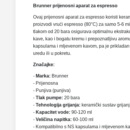
Brunner prijenosni aparat za espresso
Ovaj prijenosni aparat za espresso koristi keram
proizvodi vrući espresso (80°C) za samo 5-6 
tlakom od 20 bara osigurava optimalnu ekstrakc
kave, kao i bogatu kremu i prepoznatljivu arom
kapsulama i mljevenom kavom, pa je prikladan 
uredu ili u pokretu.
Značajke:
-
Marka:
Brunner
- Prijenosna
- Punjiva (punjiva)
-
Tlak pumpe:
20 bara
-
Tehnologija grijanja:
keramički sustav grijan
-
Kapacitet vode:
90-120 ml
-
Veličina napitka:
60-100 ml
- Kompatibilno s NS kapsulama i mljevenom k