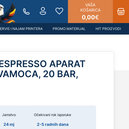
VAŠA
KOŠARICA
0,00
€
ERVIS I NAJAM PRINTERA
PROMO MATERIJAL
HIT PROIZVODI
 ESPRESSO APARAT
VAMOCA, 20 BAR,
Jamstvo
Očekivani rok isporuke
24 mj
2-5 radnih dana