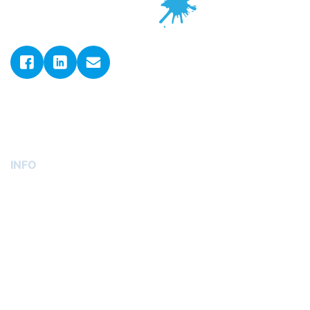
© 2026. ADLER GmbH d.o.o..
Sva prava pridržana.
Postavke kolačića
INFO
O nama
Kontakt
Uvjeti dostave
Uvjeti poslovanja
Izjava o privatnosti
GDPR
Narudžbe i povrati