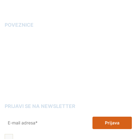
Načini plaćanja
POVEZNICE
Blog
Garancija kvalitete tonera
Kako kupiti toner
Kako odabrati pravi printer
Reklamacije
Omot trgovina
Kartuše Slovenia
PRIJAVI SE NA NEWSLETTER
Prijava
Želim 10% popusta na zamjenske tinte i tonere i dajem dopuštenje