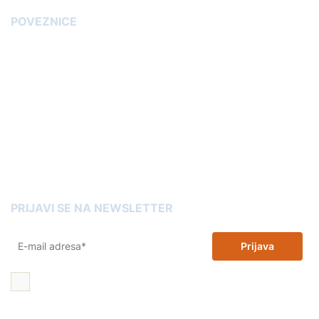
POVEZNICE
Blog
Garancija kvalitete tonera
Kako kupiti toner
Kako odabrati pravi printer
Reklamacije
Omot trgovina
Kartuše Slovenia
PRIJAVI SE NA NEWSLETTER
Prijava
Želim 10% popusta na zamjenske tinte i tonere i dajem dopuštenje
za korištenje moje email adrese u promotivne svrhe