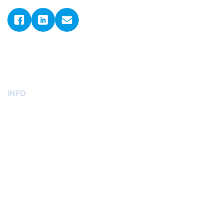
© 2026. ADLER GmbH d.o.o..
Sva prava pridržana.
Postavke kolačića
INFO
O nama
Kontakt
Uvjeti dostave
Uvjeti poslovanja
Izjava o privatnosti
GDPR
Narudžbe i povrati
Načini plaćanja