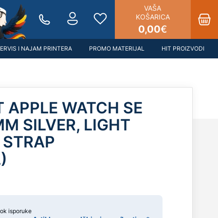
VAŠA
KOŠARICA
0,00
€
ERVIS I NAJAM PRINTERA
PROMO MATERIJAL
HIT PROIZVODI
T APPLE WATCH SE
M SILVER, LIGHT
 STRAP
)
rok isporuke