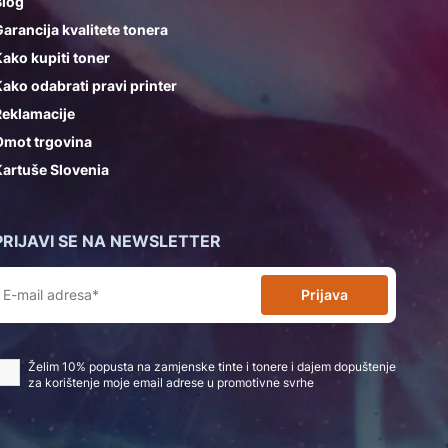
Blog
arancija kvalitete tonera
ako kupiti toner
ako odabrati pravi printer
Reklamacije
Omot trgovina
artuše Slovenia
PRIJAVI SE NA NEWSLETTER
Prijava
Želim 10% popusta na zamjenske tinte i tonere i dajem dopuštenje
za korištenje moje email adrese u promotivne svrhe