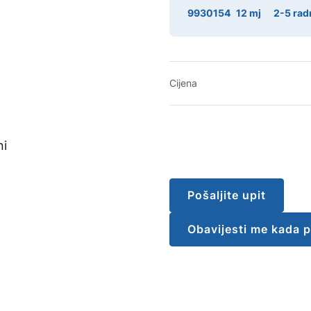
9930154
12 mj
2-5 rad
Cijena
Pošaljite upit
Obavijesti me kada 