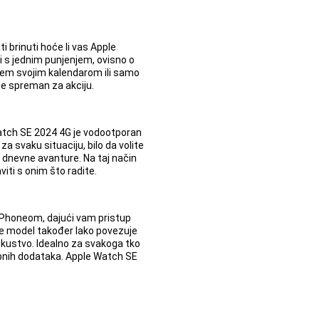
i brinuti hoće li vas Apple
ti s jednim punjenjem, ovisno o
njem svojim kalendarom ili samo
je spreman za akciju.
e Watch SE 2024 4G je vodootporan
a svaku situaciju, bilo da volite
je dnevne avanture. Na taj način
iti s onim što radite.
iPhoneom, dajući vam pristup
se model također lako povezuje
skustvo. Idealno za svakoga tko
bnih dodataka. Apple Watch SE