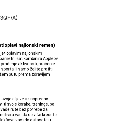
tloplavi najlonski remen)
jetloplavim najlonskim
 pametni sat kombinira Appleov
praćenje aktivnosti, praćenje
 sporta ili samo želite pratiti
vašem putu prema zdravijem
svoje ciljeve uz napredno
titi svoje korake, treninge, pa
i vaše rute bez potrebe za
otivira vas da se više krećete,
 olakšava vam da ostanete u