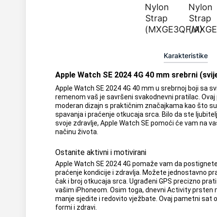
Karakteristike
Apple Watch SE 2024 4G 40 mm srebrni (svije
Apple Watch SE 2024 4G 40 mm u srebrnoj boji sa svi
remenom vaš je savršeni svakodnevni pratilac. Ovaj
moderan dizajn s praktičnim značajkama kao što su 
spavanja i praćenje otkucaja srca. Bilo da ste ljubitelj
svoje zdravlje, Apple Watch SE pomoći će vam na 
načinu života.
Ostanite aktivni i motivirani
Apple Watch SE 2024 4G pomaže vam da postignete 
praćenje kondicije i zdravlja. Možete jednostavno pra
čak i broj otkucaja srca. Ugrađeni GPS precizno prat
vašim iPhoneom. Osim toga, dnevni Activity prsten m
manje sjedite i redovito vježbate. Ovaj pametni sat
formi i zdravi.