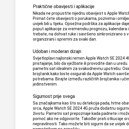
Praktične obavijesti i aplikacije
Nikada ne propustite nijednu obavijest s Apple Wat
Primat ćete obavijesti o porukama, pozivima i omilj
uvijek bili u tijeku. Opsežna podrška za aplikacije da
poput aplikacije za vremensku prognozu, kalendara i
trebate, na dohvat ruke i savršeno sinkronizirano s
organizirani i spremni za svaki dan.
Udoban i moderan dizajn
Svijetloplavi najlonski remen Apple Watch SE 2024
pristajanje, bilo da vježbate ili provodite dan u uredu. 
pametni sat idealnim za svakodnevnu upotrebu. Osi
brojčanik kako biste osigurali da Apple Watch savrš
potrebama. Birajte između različitih brojčanika i uči
jedinstvenim.
Sigurnost prije svega
Sa značajkama kao što su detekcija pada, hitne obav
srca, Apple Watch SE 2024 4G pruža dodatnu sigu
životu. Pametni sat prepoznaje kada padnete i mož
pomoć ako ne odgovorite. Također prati otkucaje sr
nepravilnosti. Tako možete biti sigurni da se uvijek d