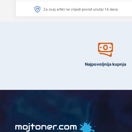
Za ovaj artikl ne vrijedi povrat unutar 14 dana
Najpovoljnija kupnja