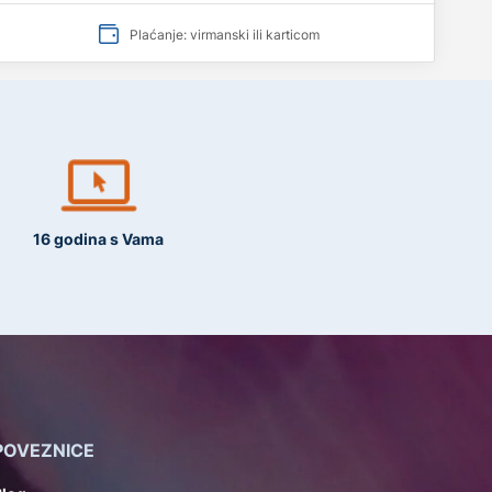
Plaćanje: virmanski ili karticom
16 godina s Vama
POVEZNICE