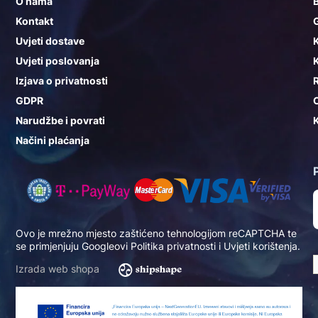
O nama
Kontakt
G
Uvjeti dostave
K
Uvjeti poslovanja
K
Izjava o privatnosti
GDPR
Narudžbe i povrati
K
Načini plaćanja
Ovo je mrežno mjesto zaštićeno tehnologijom reCAPTCHA te
se primjenjuju Googleovi
Politika privatnosti
i
Uvjeti korištenja
.
Izrada web shopa