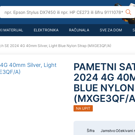
I MATERIJAL
ELEKTRONIKA
RAČUNALA
SVE ZA DOM
S
ch SE 2024 4G 40mm Silver, Light Blue Nylon Strap (MXGE3QF/A)
PAMETNI SA
2024 4G 40M
BLUE NYLON
(MXGE3QF/A
NA UPIT
Šifra
Jamstvo
Očekivani 