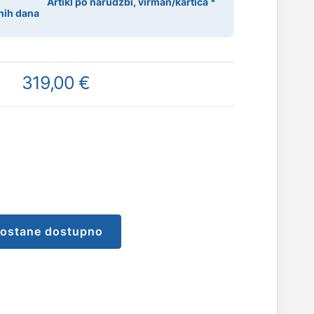
Artikl po narudžbi, virman/kartica *
nih dana
319,00 €
postane dostupno