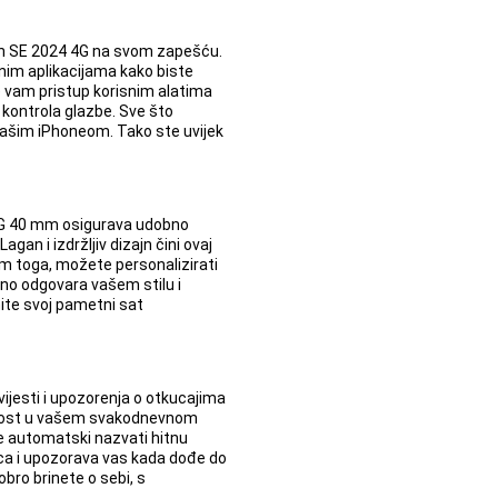
ch SE 2024 4G na svom zapešću.
enim aplikacijama kako biste
je vam pristup korisnim alatima
 kontrola glazbe. Sve što
 vašim iPhoneom. Tako ste uvijek
 4G 40 mm osigurava udobno
Lagan i izdržljiv dizajn čini ovaj
m toga, možete personalizirati
eno odgovara vašem stilu i
nite svoj pametni sat
ijesti i upozorenja o otkucajima
rnost u vašem svakodnevnom
e automatski nazvati hitnu
ca i upozorava vas kada dođe do
obro brinete o sebi, s