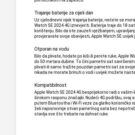
pomoćnikom na zapešću.
Trajanje baterije za cijeli dan
Uz cjelodnevni vijek trajanja baterije, nećete se morat
Watch SE 2024 4G iznevjeriti. Baterija traje do 18 sa
korištenju. Bilo da ste zauzeti vježbanjem, upravlja
provjeravate svoje obavijesti, Apple Watch SE uvijek 
Otporan na vodu
Bilo da plivate, hodate po kiši ili perete ruke, Appl
do 50 metara dubine. To čini pametni sat savršenim z
plivati ​​ili samo tražite pouzdan pametni sat za svo
nikada ne morate brinuti o vodi i uvijek možete nastav
Kompatibilnost
Apple Watch SE 2024 4G besprijekorno radi s vašim 
širokom rasponu značajki. Nudeći 4G podršku, ovaj 
putem Bluetootha i Wi-Fi veze za glatko korisničko i
želi najosnovnije stvari pametnog sata bez nepotre
stavlja sve što trebate na dohvat ruke.