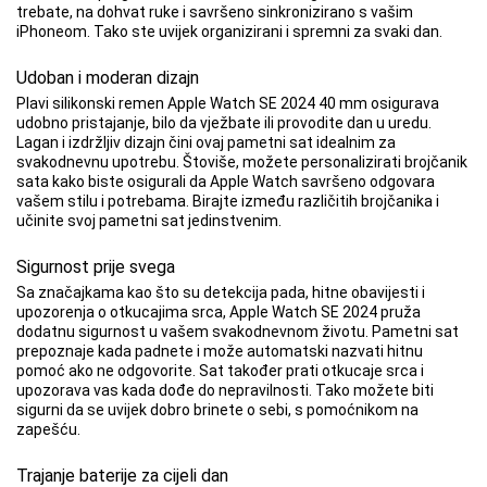
trebate, na dohvat ruke i savršeno sinkronizirano s vašim
iPhoneom. Tako ste uvijek organizirani i spremni za svaki dan.
Udoban i moderan dizajn
Plavi silikonski remen Apple Watch SE 2024 40 mm osigurava
udobno pristajanje, bilo da vježbate ili provodite dan u uredu.
Lagan i izdržljiv dizajn čini ovaj pametni sat idealnim za
svakodnevnu upotrebu. Štoviše, možete personalizirati brojčanik
sata kako biste osigurali da Apple Watch savršeno odgovara
vašem stilu i potrebama. Birajte između različitih brojčanika i
učinite svoj pametni sat jedinstvenim.
Sigurnost prije svega
Sa značajkama kao što su detekcija pada, hitne obavijesti i
upozorenja o otkucajima srca, Apple Watch SE 2024 pruža
dodatnu sigurnost u vašem svakodnevnom životu. Pametni sat
prepoznaje kada padnete i može automatski nazvati hitnu
pomoć ako ne odgovorite. Sat također prati otkucaje srca i
upozorava vas kada dođe do nepravilnosti. Tako možete biti
sigurni da se uvijek dobro brinete o sebi, s pomoćnikom na
zapešću.
Trajanje baterije za cijeli dan