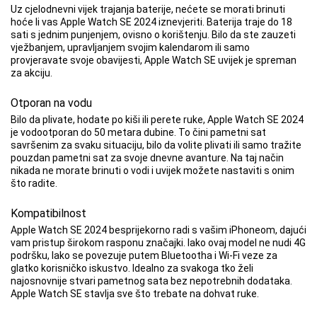
Uz cjelodnevni vijek trajanja baterije, nećete se morati brinuti
hoće li vas Apple Watch SE 2024 iznevjeriti. Baterija traje do 18
sati s jednim punjenjem, ovisno o korištenju. Bilo da ste zauzeti
vježbanjem, upravljanjem svojim kalendarom ili samo
provjeravate svoje obavijesti, Apple Watch SE uvijek je spreman
za akciju.
Otporan na vodu
Bilo da plivate, hodate po kiši ili perete ruke, Apple Watch SE 2024
je vodootporan do 50 metara dubine. To čini pametni sat
savršenim za svaku situaciju, bilo da volite plivati ​​ili samo tražite
pouzdan pametni sat za svoje dnevne avanture. Na taj način
nikada ne morate brinuti o vodi i uvijek možete nastaviti s onim
što radite.
Kompatibilnost
Apple Watch SE 2024 besprijekorno radi s vašim iPhoneom, dajući
vam pristup širokom rasponu značajki. Iako ovaj model ne nudi 4G
podršku, lako se povezuje putem Bluetootha i Wi-Fi veze za
glatko korisničko iskustvo. Idealno za svakoga tko želi
najosnovnije stvari pametnog sata bez nepotrebnih dodataka.
Apple Watch SE stavlja sve što trebate na dohvat ruke.