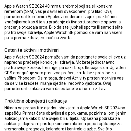
Apple Watch SE 2024 40 mm u srebrnoj boji sa silikonskim
remenom (S/M) vaš je savršeni svakodnevni pratilac. Ovaj
pametni sat kombinira Appleov moderan dizajn s praktičnim
značajkama kao što su praćenje aktivnosti, praćenje spavanja i
praćenje otkucaja srca. Bilo da ste ljubitelj sporta ili samo želite
pratiti svoje zdravlje, Apple Watch SE pomoći će vam na vašem
putu prema zdravijem načinu života.
Ostanite aktivni i motivirani
Apple Watch SE 2024 pomaže vam da postignete svoje ciljeve uz
napredno praćenje kondicije i zdravlja. Možete jednostavno
pratiti svoje korake, treninge, pa čak i broj otkucaja srca. Ugrađeni
GPS omogućuje vam precizno praćenje ruta bez potrebe za
vašim iPhoneom. Osim toga, dnevni Activity prsten motivira vas
da se više krećete, manje sjedite i redovito vježbate. Ovaj
pametni sat olakšava vam da ostanete u formi i zdravi.
Praktične obavijesti i aplikacije
Nikada ne propustite nijednu obavijest s Apple Watch SE 2024 na
zapešću. Primat ćete obavijesti o porukama, pozivima i omiljenim
aplikacijama kako biste uvijek bili u tijeku. Opsežna podrška za
aplikacije daje vam pristup korisnim alatima poput aplikacije za
vremensku prognozu, kalendara i kontrola glazbe. Sve što